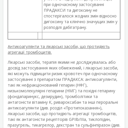
при одночасному застосуванні
ПРАДАКСИ та дигоксину не
спостерігалося жодних змін відносно
дигоксину та клінічно значущих змін у
розподілі дабігатрану.
Антикоагулянти та лікарські засоби, що протидіють
агрегації тромбоцитів.
Лікарські засоби, терапія якими не досліджувалась або
досвід застосування яких обмежений, і лікарські засоби,
які можуть підвищити ризик кровотеч при одночасному
застосуванні з препаратом ПРАДАКСА: антикоагулянти,
такі як нефракціонований гепарин (НФГ),
низькомолекулярні гепарини (НМГ) та похідні гепарину
(фондапаринукс, дезирудин), тромболітики та
антагоністи вітаміну К, ривароксабан та інші пероральні
антикоагулянти (див. розділ «Протипоказання»),
лікарські засоби, що протидіють агрегації тромбоцитів,
такі як антагоністи рецепторів GPIIb/IIIa, тиклопідин,
празугрель, тикагрелор, декстран та сульфінпіразон (див.