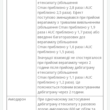
етексилату (збільшення
C
max
приблизно у 2,8 раза і AUC
приблизно 2,5 раза). Ефект
поступово зменшувався при прийомі
верапамілу з тривалим вивільненням
(збільшення C
max
приблизно у 1,9
раза і AUC приблизно у 1,7 раза) або
введенні багаторазових доз
верапамілу (збільшення
C
max
приблизно у 1,6 раза і AUC
приблизно у 1,5 раза).
Значущої взаємодії не спостерігалося
при прийомі верапамілу через 2
години після прийому дабігатрану
етексилату (збільшення
C
max
приблизно у 1,1 раза і AUC
приблизно у 1,2 раза). Це
пояснюється повним всмоктуванням
дабігатрану через 2 години.
Аміодарон
При одночасному застосуванні
дабігатрану етексилату з разовою
дозою аміодарону 600 мг об’єм та