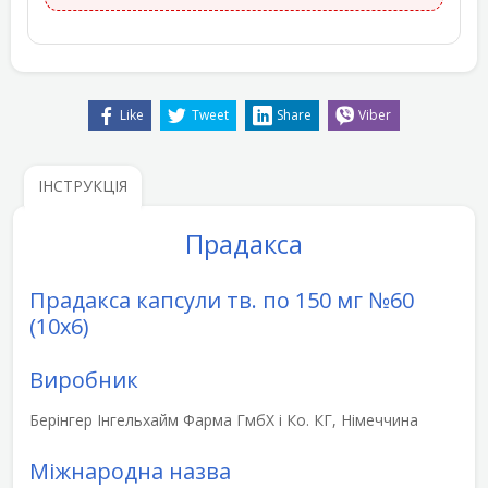
Like
Tweet
Share
Viber
ІНСТРУКЦІЯ
Прадакса
Прадакса капсули тв. по 150 мг №60
(10х6)
Виробник
Берінгер Інгельхайм Фарма ГмбХ і Ко. КГ, Німеччина
Міжнародна назва