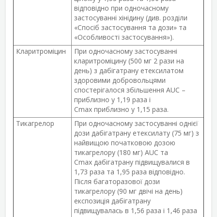
відповідно при одночасному
застосуванні хінідину (див. розділи
«Спосіб застосування та дози» та
«Особливості застосування»).
Кларитроміцин
При одночасному застосуванні
кларитроміцину (500 мг 2 рази на
день) з дабігатрану етексилатом
здоровими добровольцями
спостерігалося збільшення AUC –
приблизно у 1,19 раза і
C
max
приблизно у 1,15 раза.
Тикагрелор
При одночасному застосуванні однієї
дози дабігатрану етексилату (75 мг) з
найвищою початковою дозою
тикагрелору (180 мг) AUC та
C
max
дабігатрану підвищувалися в
1,73 раза та 1,95 раза відповідно.
Після багаторазової дози
тикагрелору (90 мг двічі на день)
експозиція дабігатрану
підвищувалась в 1,56 раза і 1,46 раза