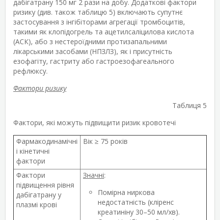
дабігатрану 150 мг 2 рази на добу. Додаткові фактори
ризику (див. також таблицю 5) включають супутнє
застосування з інгібіторами агрегації тромбоцитів,
такими як клопідогрель та ацетилсаліцилова кислота
(АСК), або з нестероїдними протизапальними
лікарськими засобами (НПЗЛЗ), як і присутність
езофагіту, гастриту або гастроезофагеального
рефлюксу.
Фактори ризику
Таблиця 5
Фактори, які можуть підвищити ризик кровотечі
Фармакодинамічні
Вік ≥ 75 років
і кінетичні
фактори
Фактори
Значні
:
підвищення рівня
Помірна ниркова
дабігатрану у
недостатність (кліренс
плазмі крові
креатиніну 30–50 мл/хв).