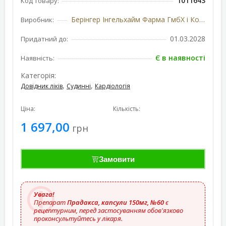
1011643
Код товару:
Берінгер Інгельхайм Фарма ГмбХ і Ко. КГ, Німеччина
Виробник:
01.03.2028
Придатний до:
Є в наявності
Наявність:
Категорія:
,
,
Довідник ліків
Судинні
Кардіологія
Ціна:
Кількість:
1 697,00
грн
Замовити
Увага!
Препарат
Прадакса, капсули 150мг, №60
є
рецептурним, перед застосуванням обов'язково
проконсультуйтесь у лікаря.