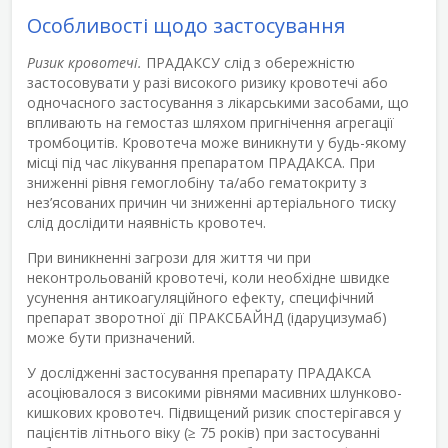
Особливості щодо застосування
Ризик кровотечі.
ПРАДАКСУ слід з обережністю
застосовувати у разі високого ризику кровотечі або
одночасного застосування з лікарськими засобами, що
впливають на гемостаз шляхом пригнічення агрегації
тромбоцитів. Кровотеча може виникнути у будь-якому
місці під час лікування препаратом ПРАДАКСА. При
зниженні рівня гемоглобіну та/або гематокриту з
нез’ясованих причин чи зниженні артеріального тиску
слід дослідити наявність кровотеч.
При виникненні загрози для життя чи при
неконтрольованій кровотечі, коли необхідне швидке
усунення антикоагуляційного ефекту, специфічний
препарат зворотної дії ПРАКСБАЙНД (ідаруцизумаб)
може бути призначений.
У дослідженні застосування препарату ПРАДАКСА
асоціювалося з високими рівнями масивних шлунково-
кишкових кровотеч. Підвищений ризик спостерігався у
пацієнтів літнього віку (≥ 75 років) при застосуванні