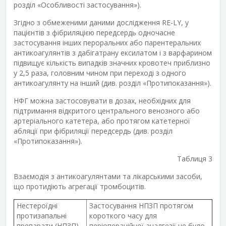
розділ «Особливості застосування»).
Згідно з обмеженими даними дослідження RE-LY, у
пацієнтів з фібриляцією передсердь одночасне
застосування інших пероральних або парентеральних
антикоагулянтів з дабігатрану ексилатом і з варфарином
підвищує кількість випадків значних кровотеч приблизно
у 2,5 раза, головним чином при переході з одного
антикоагулянту на інший (див. розділ «Протипоказання»).
НФГ можна застосовувати в дозах, необхідних для
підтримання відкритого центрального венозного або
артеріального катетера, або протягом катетерної
абляції при фібриляції передсердь (див. розділ
«Протипоказання»).
Таблиця 3
Взаємодія з антикоагулянтами та лікарськими засоби,
що протидіють агрегації тромбоцитів.
Нестероїдні
Застосування НПЗП протягом
протизапальні
короткого часу для
препарати (НПЗП)
періопераційної аналгезії не було