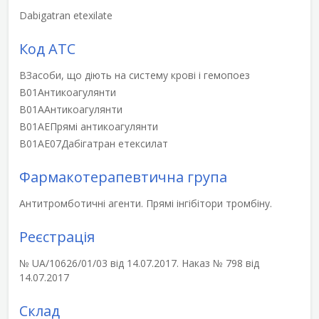
Dabigatran etexilate
Код АТС
B
Засоби, що діють на систему крові і гемопоез
B01
Антикоагулянти
B01A
Антикоагулянти
B01AE
Прямі антикоагулянти
B01AE07
Дабігатран етексилат
Фармакотерапевтична група
Антитромботичні агенти. Прямі інгібітори тромбіну.
Реєстрація
№ UA/10626/01/03 від 14.07.2017. Наказ № 798 від
14.07.2017
Склад