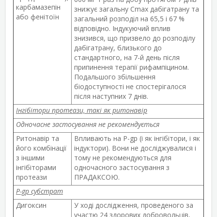
карбамазепін
знижує загальну C
max
дабігатрану та
або фенітоїн
загальний розподіл на 65,5 і 67 %
відповідно. Індукуючий вплив
знизився, що призвело до розподілу
дабігатрану, близького до
стандартного, на 7-й день після
припинення терапії рифампіцином.
Подальшого збільшення
біодоступності не спостерігалося
після наступних 7 днів.
Інгібітори протеази, такі як ритонавір
Одночасне застосування не рекомендується
Ритонавір та
Впливають на Р-gp (і як інгібітори, і як
його комбінації
індуктори). Вони не досліджувалися і
з іншими
тому не рекомендуються для
інгібіторами
одночасного застосування з
протеази
ПРАДАКСОЮ.
Р-gp субстрат
Дигоксин
У ході дослідження, проведеного за
участю 24 здорових добровольців,