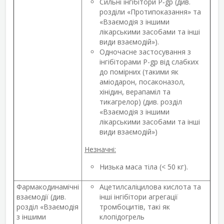
Сильні інгібітори P‑gp (див.
розділи «Протипоказання» та
«Взаємодія з іншими
лікарськими засобами та інші
види взаємодій»).
Одночасне застосування з
інгібіторами Р-gp від слабких
до помірних (такими як
аміодарон, посаконазол,
хінідин, верапаміл та
тикагрелор) (див. розділ
«Взаємодія з іншими
лікарськими засобами та інші
види взаємодій»)
Незначні:
Низька маса тіла (< 50 кг).
Фармакодинамічні
Ацетилсаліцилова кислота та
взаємодії (див.
інші інгібітори агрегації
розділ «Взаємодія
тромбоцитів, такі як
з іншими
клопідогрель