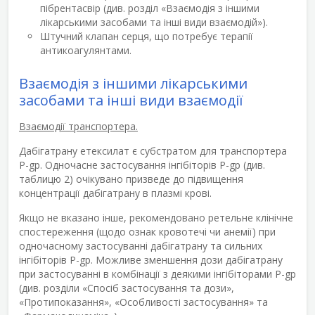
пібрентасвір (див. розділ «Взаємодія з іншими
лікарськими засобами та інші види взаємодій»).
Штучний клапан серця, що потребує терапії
антикоагулянтами.
Взаємодія з іншими лікарськими
засобами та інші види взаємодії
Взаємодії транспортера.
Дабігатрану етексилат є субстратом для транспортера
Р-gp. Одночасне застосування інгібіторів Р-gp (див.
таблицю 2) очікувано призведе до підвищення
концентрації дабігатрану в плазмі крові.
Якщо не вказано інше, рекомендовано ретельне клінічне
спостереження (щодо ознак кровотечі чи анемії) при
одночасному застосуванні дабігатрану та сильних
інгібіторів Р-gp. Можливе зменшення дози дабігатрану
при застосуванні в комбінації з деякими інгібіторами Р-gp
(див. розділи «Спосіб застосування та дози»,
«Протипоказання», «Особливості застосування» та