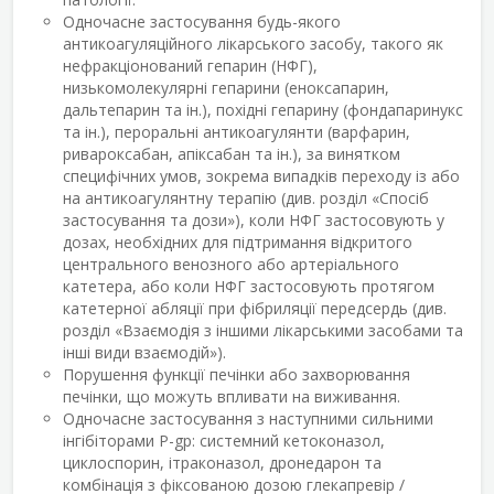
Одночасне застосування будь-якого
антикоагуляційного лікарського засобу, такого як
нефракціонований гепарин (НФГ),
низькомолекулярні гепарини (еноксапарин,
дальтепарин та ін.), похідні гепарину (фондапаринукс
та ін.), пероральні антикоагулянти (варфарин,
ривароксабан, апіксабан та ін.), за винятком
специфічних умов, зокрема випадків переходу із або
на антикоагулянтну терапію (див. розділ «Спосіб
застосування та дози»), коли НФГ застосовують у
дозах, необхідних для підтримання відкритого
центрального венозного або артеріального
катетера, або коли НФГ застосовують протягом
катетерної абляції при фібриляції передсердь (див.
розділ «Взаємодія з іншими лікарськими засобами та
інші види взаємодій»).
Порушення функції печінки або захворювання
печінки, що можуть впливати на виживання.
Одночасне застосування з наступними сильними
інгібіторами Р-gp: системний кетоконазол,
циклоспорин, ітраконазол, дронедарон та
комбінація з фіксованою дозою глекапревір /