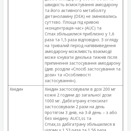
швидкість всмоктування аміодарону
та його активного метаболіту
діетаноламіну (DEA) не змінювались
суттєво. Площа під кривою
«концентрація-час» (AUC) та
C
max
збільшилися приблизно у 1,6
раза та 1,5 раза відповідно. З огляду
на тривалий період напіввиведення
аміодарону можливість взаємодії
може існувати декілька тижнів після
припинення застосування аміодарону
(див. розділи «Спосіб застосування та
дози» та «Особливості
застосування»).
Хінідин
Хінідин застосовували в дозі 200 мг
кожні 2 години до загальної дози
1000 мг. Дабігатрану етексилат
застосовували 2 рази на день
протягом 3 днів, на 3-й день – з або
без хінідину. AUC
τ
,
ss
та
C
max
,
ss
дабігатрану збільшилися в
цілому у 1,53 раза та 1,56 раза