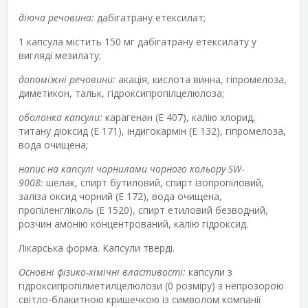
діюча речовина:
дабігатрану етексилат;
1 капсула містить 150 мг дабігатрану етексилату у
вигляді мезилату;
допоміжні речовини:
акація, кислота винна, гіпромелоза,
диметикон, тальк, гідроксипропілцелюлоза;
оболонка капсули:
карагенан (Е 407), калію хлорид,
титану діоксид (E 171), індигокармін (E 132), гіпромелоза,
вода очищена;
напис на капсулі чорнилами чорного кольору SW-
9008:
шелак, спирт бутиловий, спирт ізопропіловий,
заліза оксид чорний (Е 172), вода очищена,
пропіленгліколь (Е 1520), спирт етиловий безводний,
розчин амонію концентрований, калію гідроксид.
Лікарська форма.
Капсули тверді.
Основні фізико-хімічні властивості:
капсули з
гідроксипропілметилцелюлози (0 розміру) з непрозорою
світло-блакитною кришечкою із символом компанії