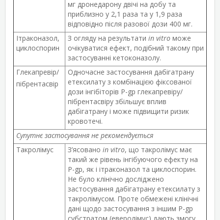
мг дронедарону двічі на добу та
приблизно у 2,1 раза та у 1,9 раза
відповідно після разової дози 400 мг.
Ітраконазол,
З огляду на результати
in vitro
може
циклоспорин
очікуватися ефект, подібний такому при
застосуванні кетоконазолу.
Глекапревір/
Одночасне застосування дабігатрану
етексилату з комбінацією фіксованої
пібрентасвір
дози інгібіторів P-gp глекапревіру/
пібрентасвіру збільшує вплив
дабігатрану і може підвищити ризик
кровотечі.
Супутнє застосування не рекомендується
Такролімус
З’ясовано
in vitro
, що такролімус має
такий же рівень інгібуючого ефекту на
Р-gp, як і ітраконазол та циклоспорин.
Не було клінічно досліджено
застосування дабігатрану етексилату з
такролімусом. Проте обмежені клінічні
дані щодо застосування з іншим Р-gp
субстратом (еверолімус) дають змогу