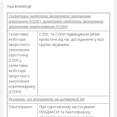
Інші взаємодії
Селективні інгібітори зворотного захоплення
серотоніну (СІЗЗС), селективні інгібітори зворотного
захоплення норепінефрину (СІЗЗН)
Селективні
СІЗЗС та СІЗЗН підвищували ризик
інгібітори
кровотечі під час дослідження у всіх
зворотного
групах лікування.
захоплення
серотоніну
(СІЗЗС),
селективні
інгібітори
зворотного
захоплення
норепінефрину
(СІЗЗН)
Речовини, що впливають на шлунковий рН
Пантопразол
При одночасному застосуванні
ПРАДАКСИ та пантопразолу