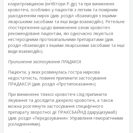
кларитроміцином (інгібітори P-gp) та при виникненні
кровотечі, особливо у пацієнтів з легким та помірним
ушкодженням нирок (див. розділ «Взаємодія з іншими
лікарськими засобами та інші види взаємодій»). Ретельне
спостереження щодо виникнення ознак кровотеч
рекомендоване пацієнтам, які одночасно лікуються
нестероїдними протизапальними препаратами (див.
розділ «Взаємодія з іншими лікарськими засобами та інші
види взаємодій»).
Припинення застосування ПРАДАКСА
Пацієнти, у яких розвинулась гостра ниркова
недостатність, повинні припинити застосування
ПРАДАКСИ (див. розділ «Протипоказання»).
При виникненні тяжкої кровотечі слід припинити
лікування та дослідити джерело кровотечі, а також
можна розглянути застосування специфічного
препарату зворотної дії ПРАКСБАЙНД (ідаруцизумаб)
(див. розділ «Передозування»: Управління геморагічними
ускладненнями).