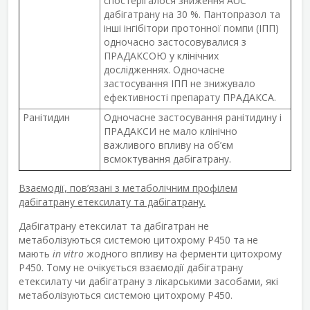
спостерігалося зниження AUC
дабігатрану на 30 %. Пантопразол та
інші інгібітори протонної помпи (ІПП)
одночасно застосовувалися з
ПРАДАКСОЮ у клінічних
дослідженнях. Одночасне
застосування ІПП не знижувало
ефективності препарату ПРАДАКСА.
Ранітидин
Одночасне застосування ранітидину і
ПРАДАКСИ не мало клінічно
важливого впливу на об’єм
всмоктування дабігатрану.
Взаємодії, пов’язані з метаболічним профілем
дабігатрану етексилату та дабігатрану.
Дабігатрану етексилат та дабігатран не
метаболізуються системою цитохрому P450 та не
мають
in vitro
жодного впливу на ферменти цитохрому
P450. Тому не очікується взаємодії дабігатрану
етексилату чи дабігатрану з лікарськими засобами, які
метаболізуються системою цитохрому Р450.