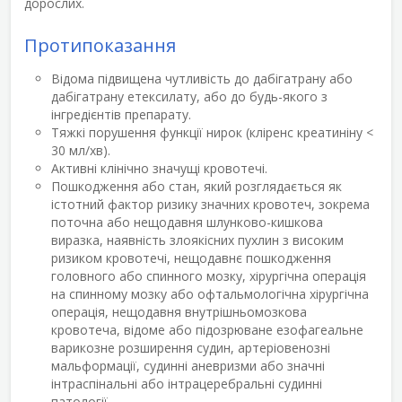
дорослих.
Протипоказання
Відома підвищена чутливість до дабігатрану або
дабігатрану етексилату, або до будь-якого з
інгредієнтів препарату.
Тяжкі порушення функції нирок (кліренс креатиніну <
30 мл/хв).
Активні клінічно значущі кровотечі.
Пошкодження або стан, який розглядається як
істотний фактор ризику значних кровотеч, зокрема
поточна або нещодавня шлунково-кишкова
виразка, наявність злоякісних пухлин з високим
ризиком кровотечі, нещодавнє пошкодження
головного або спинного мозку, хірургічна операція
на спинному мозку або офтальмологічна хірургічна
операція, нещодавня внутрішньомозкова
кровотеча, відоме або підозрюване езофагеальне
варикозне розширення судин, артеріовенозні
мальформації, судинні аневризми або значні
інтраспінальні або інтрацеребральні судинні
патології.