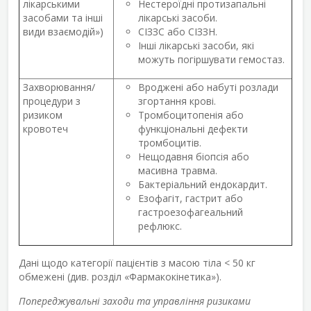
лікарськими
Нестероїдні протизапальні
засобами та інші
лікарські засоби.
види взаємодій»)
СІЗЗС або СІЗЗН.
Інші лікарські засоби, які
можуть погіршувати гемостаз.
Захворювання/
Вроджені або набуті розлади
процедури з
згортання крові.
ризиком
Тромбоцитопенія або
кровотеч
функціональні дефекти
тромбоцитів.
Нещодавня біопсія або
масивна травма.
Бактеріальний ендокардит.
Езофагіт, гастрит або
гастроезофагеальний
рефлюкс.
Дані щодо категорії пацієнтів з масою тіла < 50 кг
обмежені (див. розділ «Фармакокінетика»).
Попереджувальні заходи та управління ризиками