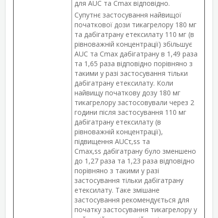
для AUC та C
max
відповідно.
Супутнє застосування найвищої
початкової дози тикагрелору 180 мг
та дабігатрану етексилату 110 мг (в
рівноважній концентрації) збільшує
AUC та C
max
дабігатрану в 1,49 раза
та 1,65 раза відповідно порівняно з
такими у разі застосування тільки
дабігатрану етексилату. Коли
найвищу початкову дозу 180 мг
тикагрелору застосовували через 2
години після застосування 110 мг
дабігатрану етексилату (в
рівноважній концентрації),
підвищення AUC
τ
,
ss
та
C
max
,
ss
дабігатрану було зменшено
до 1,27 раза та 1,23 раза відповідно
порівняно з такими у разі
застосування тільки дабігатрану
етексилату. Таке змішане
застосування рекомендується для
початку застосування тикагрелору у