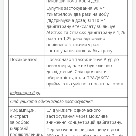
найвищій початковій дозі.
Супутнє застосування 90 мг
тикагрелору два рази на добу
(підтримуюча доза) зі 110 мг
дабігатрану етексилату збільшує
AUC
τ
,
ss
та C
max
,
ss
дабігатрану в 1,26
раза та 1,29 раза відповідно
порівняно з такими у разі
застосування лише дабігатрану.
Посаконазол
Посаконазол також інгібує P-gp до
певної міри, але не був клінічно
досліджений. Слід проявляти
обережність, коли ПРАДАКСУ
приймають сумісно з посаконазолом.
Індуктори Р-gp
Слід уникати одночасного застосування
Рифампіцин,
Слід уникати одночасного
екстракт
застосування через можливе
звіробою
зниження концентрацій дабігатрану.
(Звіробій
Передозування рифампіцину в дозі
продірявлений),
600 мг 1 раз на добу протягом 7 днів