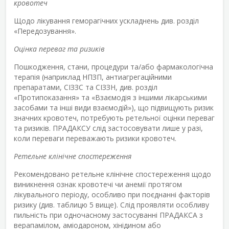
кровотеч
Щодо лікування геморагічних ускладнень див. розділ
«Передозування».
Оцінка переваг та ризиків
Пошкодження, стани, процедури та/або фармакологічна
терапія (наприклад НПЗП, антиагрегаційними
препаратами, СІЗЗС та СІЗЗН, див. розділ
«Протипоказання» та «Взаємодія з іншими лікарськими
засобами та інші види взаємодій»), що підвищують ризик
значних кровотеч, потребують ретельної оцінки переваг
та ризиків. ПРАДАКСУ слід застосовувати лише у разі,
коли переваги переважають ризики кровотеч.
Ретельне клінічне спостереження
Рекомендовано ретельне клінічне спостереження щодо
виникнення ознак кровотечі чи анемії протягом
лікувального періоду, особливо при поєднанні факторів
ризику (див. таблицю 5 вище). Слід проявляти особливу
пильність при одночасному застосуванні ПРАДАКСА з
верапамілом, аміодароном, хінідином або