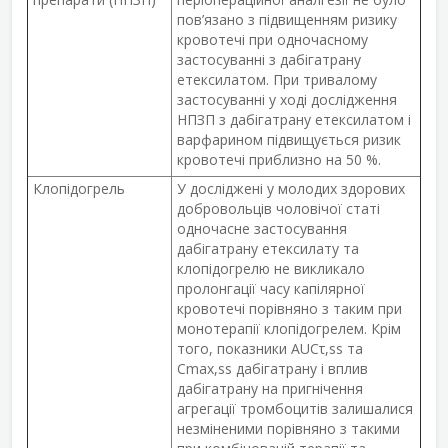
пов’язано з підвищенням ризику
кровотечі при одночасному
застосуванні з дабігатрану
етексилатом. При тривалому
застосуванні у ході дослідження
НПЗП з дабігатрану етексилатом і
варфарином підвищується ризик
кровотечі приблизно на 50 %.
Клопідогрель
У досліджені у молодих здорових
добровольців чоловічої статі
одночасне застосування
дабігатрану етексилату та
клопідогрелю не викликало
пролонгації часу капілярної
кровотечі порівняно з таким при
монотерапії клопідогрелем. Крім
того, показники AUC
τ
,
ss
та
C
max
,
ss
дабігатрану і вплив
дабігатрану на пригнічення
агрегації тромбоцитів залишалися
незміненими порівняно з такими