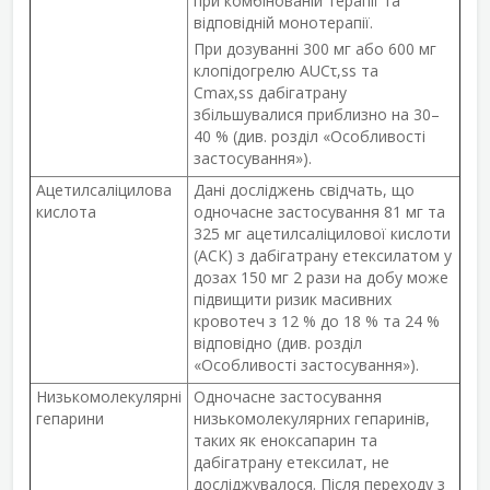
при комбінованій терапії та
відповідній монотерапії.
При дозуванні 300 мг або 600 мг
клопідогрелю AUC
τ
,
ss
та
C
max
,
ss
дабігатрану
збільшувалися приблизно на 30–
40 % (див. розділ «Особливості
застосування»).
Ацетилсаліцилова
Дані досліджень свідчать, що
кислота
одночасне застосування 81 мг та
325 мг ацетилсаліцилової кислоти
(АСК) з дабігатрану етексилатом у
дозах 150 мг 2 рази на добу може
підвищити ризик масивних
кровотеч з 12 % до 18 % та 24 %
відповідно (див. розділ
«Особливості застосування»).
Низькомолекулярні
Одночасне застосування
гепарини
низькомолекулярних гепаринів,
таких як еноксапарин та
дабігатрану етексилат, не
досліджувалося. Після переходу з