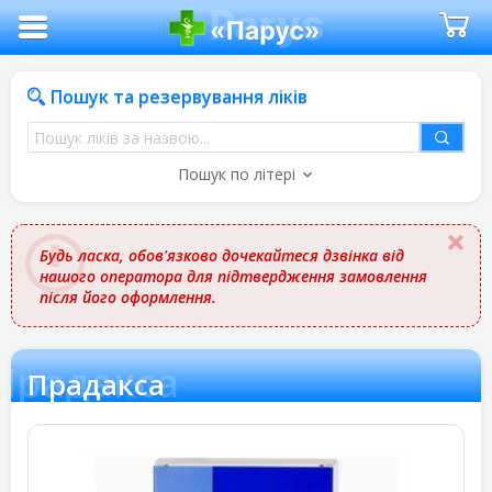
Пошук та резервування ліків
Пошук
ліків
Пошук по літері
за
назвою
Будь ласка, обов'язково дочекайтеся дзвінка від
нашого оператора для підтвердження замовлення
після його оформлення.
Прадакса
Прадакса