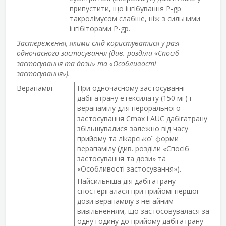
припустити, що інгібування P-gp
такролімусом слабше, ніж з сильними
інгібіторами Р-gp.
Застереження, якими слід користуватися у разі
одночасного застосування (див. розділи «Спосіб
застосування та дози» та «Особливості
застосування»).
Верапаміл
При одночасному застосуванні
дабігатрану етексилату (150 мг) і
верапамілу для перорального
застосування C
max
і AUC дабігатрану
збільшувалися залежно від часу
прийому та лікарської форми
верапамілу (див. розділи «Спосіб
застосування та дози» та
«Особливості застосування»).
Найсильніша дія дабігатрану
спостерігалася при прийомі першої
дози верапамілу з негайним
вивільненням, що застосовувалася за
одну годину до прийому дабігатрану