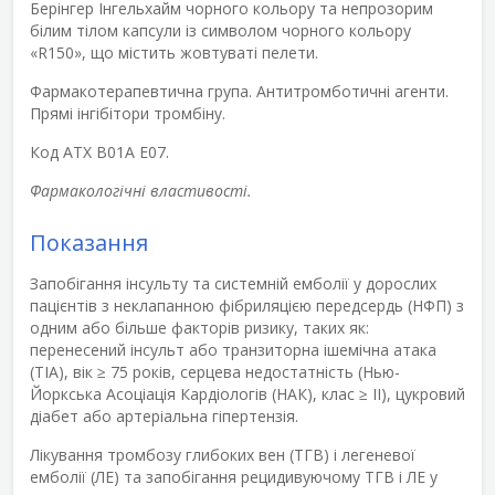
Берінгер Інгельхайм чорного кольору та непрозорим
білим тілом капсули із символом чорного кольору
«R150», що містить жовтуваті пелети.
Фармакотерапевтична група.
Антитромботичні агенти.
Прямі інгібітори тромбіну.
Код ATХ B01A E07.
Фармакологічні властивості.
Показання
Запобігання інсульту та системній емболії у дорослих
пацієнтів з неклапанною фібриляцією передсердь (НФП) з
одним або більше факторів ризику, таких як:
перенесений інсульт або транзиторна ішемічна атака
(ТІА), вік ≥ 75 років, серцева недостатність (Нью-
Йоркська Асоціація Кардіологів (НАК), клас ≥ ІІ), цукровий
діабет або артеріальна гіпертензія.
Лікування тромбозу глибоких вен (ТГВ) і легеневої
емболії (ЛЕ) та запобігання рецидивуючому ТГВ і ЛЕ у