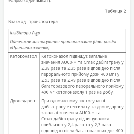
«Фармакодинаміка»).
Таблиця 2
Взаємодії транспортера
Інгібітори Р-gp
Одночасне застосування протипоказане (див. розділ
«Протипоказання»)
Кетоконазол
Кетоконазол підвищує загальне
значення AUC
0-∞
та C
max
дабігатрану у
2,38 раза та 2,35 раза відповідно після
перорального прийому дози 400 мг і у
2,53 раза та 2,49 раза відповідно після
багаторазового перорального прийому
400 мг кетоконазолу 1 раз на добу.
Дронедарон
При одночасному застосуванні
дабігатрану етексилату та дронедарону
загальні значення AUC
0-∞
та
C
max
дабігатрану підвищувалися
приблизно у 2,4 раза та у 2,3 раза
відповідно після багаторазових доз 400