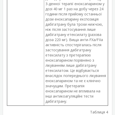
3-денної терапії еноксапарином у
дозі 40 мг 1 раз на добу через 24
години після прийому останньої
дози еноксапарину експозиція
дабігатрану була трохи нижчою,
ніж після застосування лише
дабігатрану етексилату (разова
доза 220 мг). Вища анти-FXa/FIIa
активність спостерігалась після
застосування дабігатрану
етексилату з претерапією
еноксапарином порівняно з
лікуванням лише дабігатрану
етексилатом. Це відбувається
внаслідок попереднього лікування
еноксапарином та не є клінічно
значущим. Претерапія
еноксапарином не впливала на
інші антикоагуляційні тести
дабігатрану.
Таблиця 4