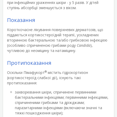
при інфекційних ураженнях шкіри - у 5 разів. У дітей
ступінь абсорбції зменшується з віком.
Показання
Короткочасне лікування поверхневих дерматозів, що
піддаються кортикостероїдній терапії, ускладнених
вторинною бактеріальною та/або грибковою інфекцією
(особливо спричиненою грибами роду
Candida
),
чутливою до неоміцину та натаміцину.
Протипоказання
®
Оскільки Пімафукорт
містить гідрокортизон
(кортикостероїд слабкої дії), існують такі
протипоказання:
захворювання шкіри, спричинене первинними
бактеріальними інфекціями; первинними інфекціями,
спричиненими грибками та дріжджами;
паразитарними інфекціями (включаючи значні та
тяжкі пошкодження шкіри);