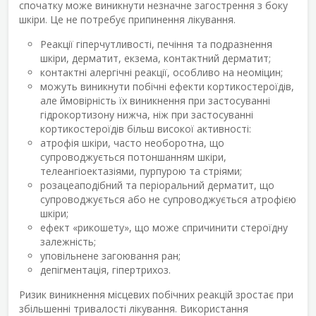
спочатку може виникнути незначне загострення з боку
шкіри. Це не потребує припинення лікування.
Реакції гіперчутливості, печіння та подразнення
шкіри, дерматит, екзема, контактний дерматит;
контактні алергічні реакції, особливо на неоміцин;
можуть виникнути побічні ефекти кортикостероїдів,
але ймовірність їх виникнення при застосуванні
гідрокортизону нижча, ніж при застосуванні
кортикостероїдів більш високої активності:
атрофія шкіри, часто необоротна, що
супроводжується потоншанням шкіри,
телеангіоектазіями, пурпурою та стріями;
розацеаподібний та періоральний дерматит, що
супроводжується або не супроводжується атрофією
шкіри;
ефект «рикошету», що може спричинити стероїдну
залежність;
уповільнене загоювання ран;
депігментація, гіпертрихоз.
Ризик виникнення місцевих побічних реакцій зростає при
збільшенні тривалості лікування. Використання