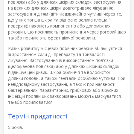
пов'язка) або у ділянках шкірних складок; застосування
на великих ділянках шкіри; довготривале лікування;
застосування дітям (діти надзвичайно чутливі через те,
що у них тонша шкіра та відносно велика площа її
поверхні); наявність компонентів або допоміжних
речовин, що посилюють проникнення через роговий шар
та/або посилюють ефект діючої речовини.
Ризик розвитку місцевих побічних реакцій збільшується
зі зростанням сили дії препарату та тривалості
лікування. Застосування із використанням пов'язки
(целофанова пов'язка) або у ділянках шкірних складок
підвищує цей ризик. Шкіра обличчя та волосистої
ділянки голови, а також геніталій особливо чутлива. При
невідповідному застосуванні, а також при наявності
бактеріальних, паразитарних, грибкових або вірусних
інфекцій прояви цих захворювань можуть маскуватися
та/або посилюватися.
Термін придатності
5 років.