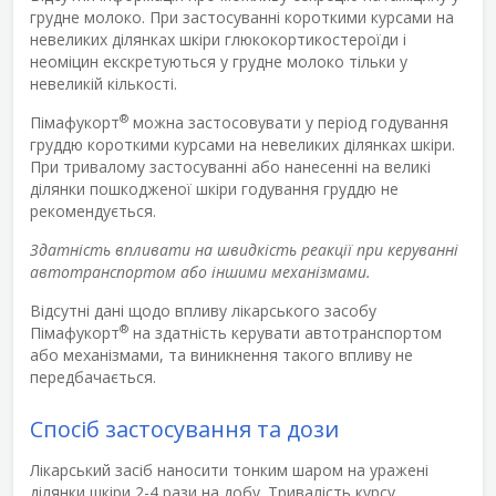
грудне молоко. При застосуванні короткими курсами на
невеликих ділянках шкіри глюкокортикостероїди і
неоміцин екскретуються у грудне молоко тільки у
невеликій кількості.
®
Пімафукорт
можна застосовувати у період годування
груддю короткими курсами на невеликих ділянках шкіри.
При тривалому застосуванні або нанесенні на великі
ділянки пошкодженої шкіри годування груддю не
рекомендується.
Здатність впливати на швидкість реакції при керуванні
автотранспортом або іншими механізмами.
Відсутні дані щодо впливу лікарського засобу
®
Пімафукорт
на здатність керувати автотранспортом
або механізмами, та виникнення такого впливу не
передбачається.
Спосіб застосування та дози
Лікарський засіб наносити тонким шаром на уражені
ділянки шкіри 2-4 рази на добу. Тривалість курсу