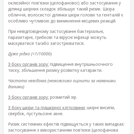
оклюзійної пов'язки (целофанової) або застосування у
ділянці шкірних складок збільшує такий ризик. Шкіра
обличчя, волосистої ділянки шкіри голови та геніталій є
особливо чутливою до виникнення місцевих реакцій.
При невідповідному застосуванні бактеріальні,
паразитарні, грибкові та вірусні інфекції можуть
маскуватися та/або загострюватися.
Дуже рідко (<1/10000)
З боку органів зору:
підвищення внутрішньоочного
тиску, збільшення ризику розвитку катаракти.
Частота невідома (неможливо оцінити за наявними
даними)
З боку органів зору:
розмитий зір.
З боку шкіри та підшкірної клітковини:
шкірні висипи,
свербіж, пустульозне акне.
Ризик системних ефектів підвищується у таких випадках:
застосування з використанням пов'язки (целофанова