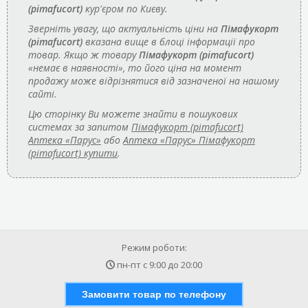
(pimafucort)
кур'єром по Києву.
Зверніть увагу, що актуальність ціни на
Пімафукорт
(pimafucort)
вказана вище в блоці інформації про
товар. Якщо ж товару
Пімафукорт (pimafucort)
«немає в наявності», то його ціна на момент
продажу може відрізнятися від зазначеної на нашому
сайті.
Цю сторінку Ви можете знайти в пошукових
системах за запитом
Пімафукорт (pimafucort)
Аптека «Парус»
або
Аптека «Парус» Пімафукорт
(pimafucort) купити
.
Режим роботи:
пн-пт с
9:00
до
20:00
Замовити товар по телефону