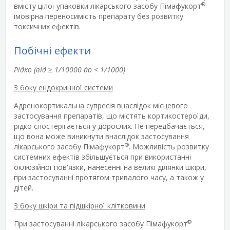
®
вмісту цілої упаковки лікарського засобу Пімафукорт
імовірна переносимість препарату без розвитку
токсичних ефектів.
Побічні ефекти
Рідко (від
≥
1/10000 до < 1/1000)
З боку ендокринної системи
Адренокортикальна супресія внаслідок місцевого
застосування препаратів, що містять кортикостероїди,
рідко спостерігається у дорослих. Не передбачається,
що вона може виникнути внаслідок застосування
®
лікарського засобу Пімафукорт
. Можливість розвитку
системних ефектів збільшується при використанні
оклюзійної пов'язки, нанесенні на великі ділянки шкіри,
при застосуванні протягом тривалого часу, а також у
дітей.
З боку шкіри та підшкірної клітковини
®
При застосуванні лікарського засобу Пімафукорт