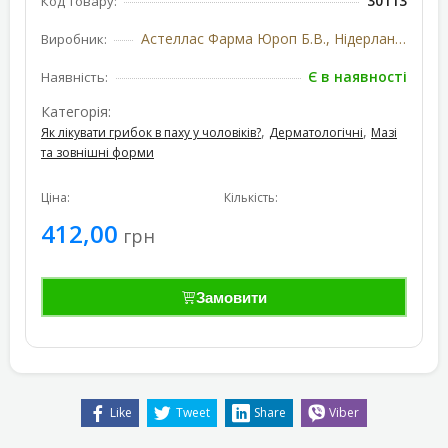
30113
Код товару:
Астеллас Фарма Юроп Б.В., Нідерланди
Виробник:
Є в наявності
Наявність:
Категорія:
,
,
Як лікувати грибок в паху у чоловіків?
Дерматологічні
Мазі
та зовнішні форми
Ціна:
Кількість:
412,00
грн
Замовити
Like
Tweet
Share
Viber