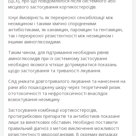
(ЦСХ), про що повідомлялося після системного або
місцевого застосування кортикостероїдів.
Існує ймовірність як перехресної сенсибілізації між
неоміцином і такими хімічно спорідненими
антибіотиками, як канаміцин, пароміцин та гентаміцин,
так і перехресної резистентності між неоміцином і
іншими аміноглікозидами.
Таким чином, для підтримання необхідних рівнів
аміноглікозидів при їх системному застосуванні
необхідно якомога чіткіше дотримуватися показань
щодо застосування та тривалості лікування.
Слід уникати довготривалого лікування та нанесення на
рани або пошкоджену шкіру через теоретичний ризик
ототоксичності та нефротоксичності внаслідок
всмоктування неоміцину.
Застосування комбінації кортикостероїдів,
протигрибкових препаратів та антибіотиків показане
лише за виняткових обставин. Необхідно поставити
правильний діагноз з метою виключення можливості
резистентності мікроорганізмів. В окремих випадках