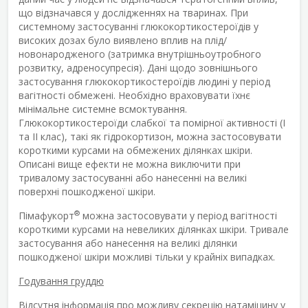
що відзначався у дослідженнях на тваринах. При
системному застосуванні глюкокортикостероїдів у
високих дозах було виявлено вплив на плід/
новонародженого (затримка внутрішньоутробного
розвитку, адреносупресія). Дані щодо зовнішнього
застосування глюкокортикостероїдів людині у період
вагітності обмежені. Необхідно враховувати їхнє
мінімальне системне всмоктування.
Глюкокортикостероїди слабкої та помірної активності (І
та ІІ клас), такі як гідрокортизон, можна застосовувати
короткими курсами на обмежених ділянках шкіри.
Описані вище ефекти не можна виключити при
тривалому застосуванні або нанесенні на великі
поверхні пошкодженої шкіри.
®
Пімафукорт
можна застосовувати у період вагітності
короткими курсами на невеликих ділянках шкіри. Тривале
застосування або нанесення на великі ділянки
пошкодженої шкіри можливі тільки у крайніх випадках.
Годування груддю
Відсутня інформація про можливу секрецію натаміцину у