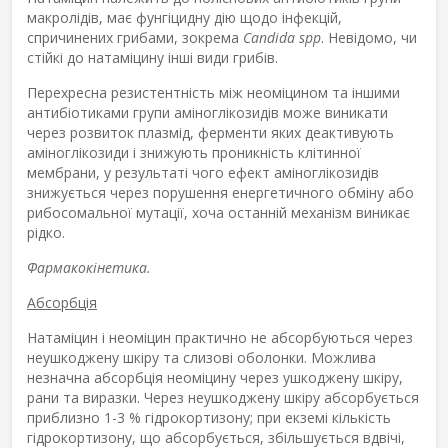
макролідів, має фунгіцидну дію щодо інфекцій,
спричинених грибами, зокрема
Candida spp
. Невідомо, чи
стійкі до натаміцину інші види грибів.
Перехресна резистентність між неоміцином та іншими
антибіотиками групи аміноглікозидів може виникати
через розвиток плазмід, ферменти яких деактивують
аміноглікозиди і знижують проникність клітинної
мембрани, у результаті чого ефект аміноглікозидів
знижується через порушення енергетичного обміну або
рибосомальної мутації, хоча останній механізм виникає
рідко.
Фармакокінетика.
Абсорбція
Натаміцин і неоміцин практично не абсорбуються через
неушкоджену шкіру та слизові оболонки. Можлива
незначна абсорбція неоміцину через ушкоджену шкіру,
рани та виразки. Через неушкоджену шкіру абсорбується
приблизно 1-3 % гідрокортизону; при екземі кількість
гідрокортизону, що абсорбується, збільшується вдвічі,