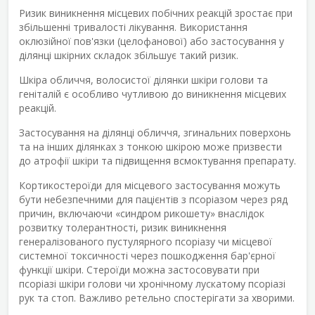
Ризик виникнення місцевих побічних реакцій зростає при
збільшенні тривалості лікування. Використання
оклюзійної пов'язки (целофанової) або застосування у
ділянці шкірних складок збільшує такий ризик.
Шкіра обличчя, волосистої ділянки шкіри голови та
геніталій є особливо чутливою до виникнення місцевих
реакцій.
Застосування на ділянці обличчя, згинальних поверхонь
та на інших ділянках з тонкою шкірою може призвести
до атрофії шкіри та підвищення всмоктування препарату.
Кортикостероїди для місцевого застосування можуть
бути небезпечними для пацієнтів з псоріазом через ряд
причин, включаючи «синдром рикошету» внаслідок
розвитку толерантності, ризик виникнення
генералізованого пустулярного псоріазу чи місцевої
системної токсичності через пошкодження бар'єрної
функції шкіри. Стероїди можна застосовувати при
псоріазі шкіри голови чи хронічному лускатому псоріазі
рук та стоп. Важливо ретельно спостерігати за хворими.