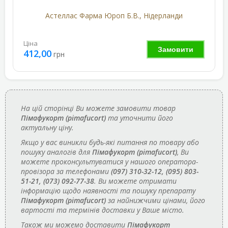
Астеллас Фарма Юроп Б.В., Нідерланди
Ціна
Замовити
412,00
грн
На цій сторінці Ви можете замовити товар
Пімафукорт (pimafucort)
та уточнити його
актуальну ціну.
Якщо у вас виникли будь-які питання по товару або
пошуку аналогів для
Пімафукорт (pimafucort)
, Ви
можете проконсультуватися у нашого оператора-
провізора за телефонами
(097) 310-32-12, (095) 803-
51-21, (073) 092-77-38
. Ви можете отримати
інформацію щодо наявності та пошуку препарату
Пімафукорт (pimafucort)
за найнижчими цінами, його
вартості та термінів доставки у Ваше місто.
Також ми можемо доставити
Пімафукорт