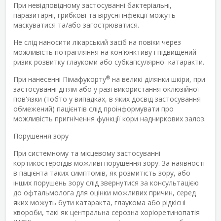
При невідповідному застосуванні бактеріальні,
паразитарні, грибкові та вірусні інфекції можуть
маскуватися та/або загострюватися.
Не слід наносити лікарський засіб на повіки через
можливість потрапляння на кон'юнктиву і підвищений
ризик розвитку глаукоми або субкапсулярної катаракти.
®
При нанесенні Пімафукорту
на великі ділянки шкіри, при
застосуванні дітям або у разі використання оклюзійної
пов'язки (тобто у випадках, в яких досвід застосування
обмежений) пацієнтів слід проінформувати про
можливість пригнічення функції кори надниркових залоз.
Порушення зору
При системному та місцевому застосуванні
кортикостероїдів можливі порушення зору. За наявності
в пацієнта таких симптомів, як розмитість зору, або
інших порушень зору слід звернутися за консультацією
до офтальмолога для оцінки можливих причин, серед
яких можуть бути катаракта, глаукома або рідкісні
хвороби, такі як центральна серозна хоріоретинопатія