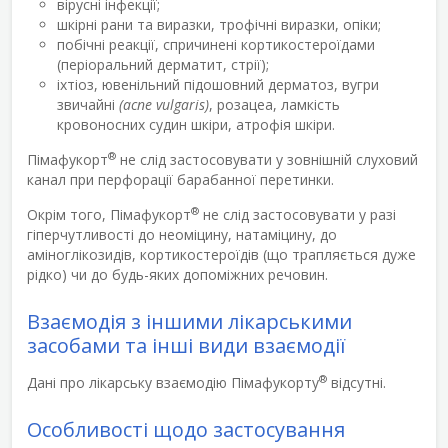
вірусні інфекції;
шкірні рани та виразки, трофічні виразки, опіки;
побічні реакції, спричинені кортикостероїдами
(періоральний дерматит, стрії);
іхтіоз, ювенільний підошовний дерматоз, вугри
звичайні
(acne vulgaris)
, розацеа, ламкість
кровоносних судин шкіри, атрофія шкіри.
®
Пімафукорт
не слід застосовувати у зовнішній слуховий
канал при перфорації барабанної перетинки.
®
Окрім того, Пімафукорт
не слід застосовувати у разі
гіперчутливості до неоміцину, натаміцину, до
аміноглікозидів, кортикостероїдів (що трапляється дуже
рідко) чи до будь-яких допоміжних речовин.
Взаємодія з іншими лікарськими
засобами та інші види взаємодії
®
Дані про лікарську взаємодію Пімафукорту
відсутні.
Особливості щодо застосування