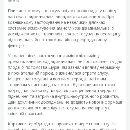
немає.
При системному застосуванні аміноглікозидів у період
вагітності відзначалися випадки ототоксичності. При
зовнішньому застосуванні на невеликих ділянках
системне всмоктування аміноглікозидів мінімальне. У
дослідженнях на тваринах після застосування неоміцину
відзначалася його токсична дія на репродуктивну
функцію.
У тварин після застосування аміноглікозидів у
пренатальний період відзначалася нефротоксичність для
плода. У потомства щурів, які зазнали впливу неоміцину
в пренатальний період, відзначалася втрата слуху.
Місцеве застосування кортикостероїдів вагітним
тваринам у високих дозах може бути причиною таких
вад під час розвитку плода, як розщеплення твердого
піднебіння та затримка внутрішньоутробного розвитку.
Дані доклінічних досліджень не додають нової інформації
до вже наявного досвіду застосування препарату в
клінічній практиці.
Кортикостероїди здатні проникати через плаценту. На
даний час у людей не відзначався тератогенний вплив,