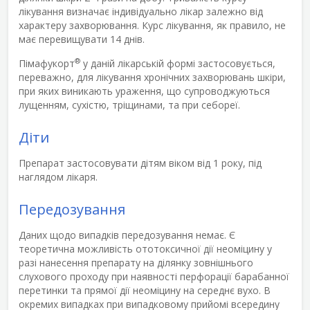
лікування визначає індивідуально лікар залежно від
характеру захворювання. Курс лікування, як правило, не
має перевищувати 14 днів.
®
Пімафукорт
у даній лікарській формі застосовується,
переважно, для лікування хронічних захворювань шкіри,
при яких виникають ураження, що супроводжуються
лущенням, сухістю, тріщинами, та при себореї.
Діти
Препарат застосовувати дітям віком від 1 року, під
наглядом лікаря.
Передозування
Даних щодо випадків передозування немає. Є
теоретична можливість ототоксичної дії неоміцину у
разі нанесення препарату на ділянку зовнішнього
слухового проходу при наявності перфорації барабанної
перетинки та прямої дії неоміцину на середнє вухо. В
окремих випадках при випадковому прийомі всередину