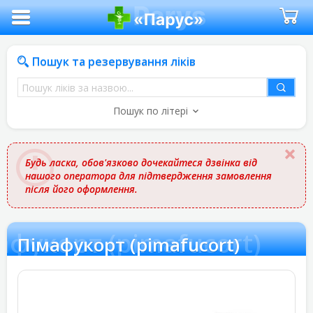
Пошук та резервування ліків
Пошук
ліків
Пошук по літері
за
назвою
Будь ласка, обов'язково дочекайтеся дзвінка від
нашого оператора для підтвердження замовлення
після його оформлення.
афукорт (pimafucort)
Пімафукорт (pimafucort)