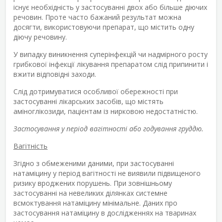
існує необхідність у застосуванні двох або більше діючих
речовин. Проте часто бажаний результат можна
досягти, використовуючи препарат, що містить одну
діючу речовину.
У випадку виникнення суперінфекцій чи надмірного росту
грибкової інфекції лікування препаратом слід припинити і
вжити відповідні заходи.
Слід дотримуватися особливої обережності при
застосуванні лікарських засобів, що містять
аміноглікозиди, пацієнтам із нирковою недостатністю.
Застосування у період вагітності або годування груддю.
Вагітність
Згідно з обмеженими даними, при застосуванні
натаміцину у період вагітності не виявили підвищеного
ризику вроджених порушень. При зовнішньому
застосуванні на невеликих ділянках системне
всмоктування натаміцину мінімальне. Даних про
застосування натаміцину в дослідженнях на тваринах