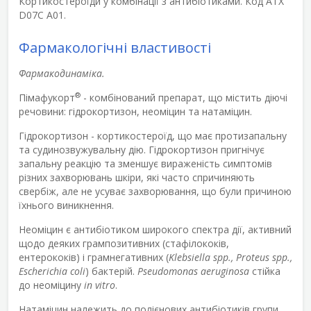
Кортикостероїди у комбінації з антибіотиками. Код АТХ
D07С А01.
Фармакологічні властивості
Фармакодинаміка.
®
Пімафукорт
- комбінований препарат, що містить діючі
речовини: гідрокортизон, неоміцин та натаміцин.
Гідрокортизон - кортикостероїд, що має протизапальну
та судинозвужувальну дію. Гідрокортизон пригнічує
запальну реакцію та зменшує вираженість симптомів
різних захворювань шкіри, які часто спричиняють
свербіж, але не усуває захворювання, що були причиною
їхнього виникнення.
Неоміцин є антибіотиком широкого спектра дії, активний
щодо деяких грампозитивних (стафілококів,
ентерококів) і грамнегативних (
Klebsiella spp., Proteus spp.,
Escherichia coli
) бактерій.
Pseudomonas aeruginosa
стійка
до неоміцину
in vitro
.
Натаміцин належить до полієнових антибіотиків групи