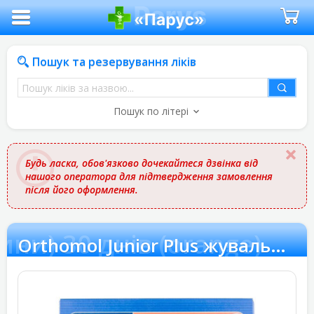
Пошук та резервування ліків
Пошук
ліків
Пошук по літері
за
назвою
Будь ласка, обов'язково дочекайтеся дзвінка від
нашого оператора для підтвердження замовлення
після його оформлення.
ни) 30 днів (orange)
Orthomol Junior Plus жувальні машинки (для імунітету Вашої дитини) 30 днів (orange)