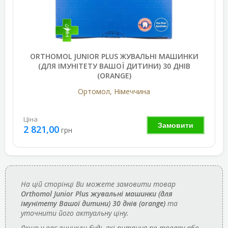
ORTHOMOL JUNIOR PLUS ЖУВАЛЬНІ МАШИНКИ
(ДЛЯ ІМУНІТЕТУ ВАШОЇ ДИТИНИ) 30 ДНІВ
(ORANGE)
Ортомол, Німеччина
Ціна
Замовити
2 821,00
грн
На цій сторінці Ви можете замовити товар
Orthomol Junior Plus жувальні машинки (для
імунітету Вашої дитини) 30 днів (orange)
та
уточнити його актуальну ціну.
Якщо у вас виникли будь-які питання по товару або