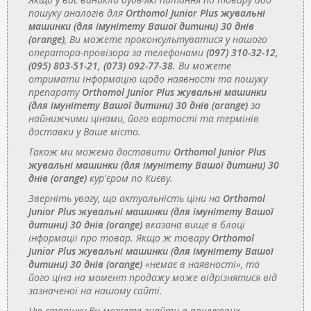
пошуку аналогів для
Orthomol Junior Plus жувальні
машинки (для імунітету Вашої дитини) 30 днів
(orange)
, Ви можете проконсультуватися у нашого
оператора-провізора за телефонами
(097) 310-32-12,
(095) 803-51-21, (073) 092-77-38
. Ви можете
отримати інформацію щодо наявності та пошуку
препарату
Orthomol Junior Plus жувальні машинки
(для імунітету Вашої дитини) 30 днів (orange)
за
найнижчими цінами, його вартості та термінів
доставки у Ваше місто.
Також ми можемо доставити
Orthomol Junior Plus
жувальні машинки (для імунітету Вашої дитини) 30
днів (orange)
кур'єром по Києву.
Зверніть увагу, що актуальність ціни на
Orthomol
Junior Plus жувальні машинки (для імунітету Вашої
дитини) 30 днів (orange)
вказана вище в блоці
інформації про товар. Якщо ж товару
Orthomol
Junior Plus жувальні машинки (для імунітету Вашої
дитини) 30 днів (orange)
«немає в наявності», то
його ціна на момент продажу може відрізнятися від
зазначеної на нашому сайті.
Цю сторінку Ви можете знайти в пошукових