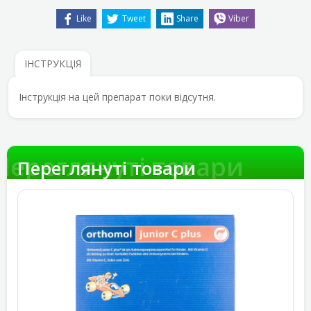
Like
Tweet
Share
Viber
ІНСТРУКЦІЯ
Інструкція на цей препарат поки відсутня.
Переглянуті товари
Переглянуті товари