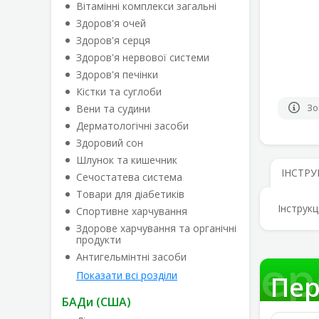
Вітамінні комплекси загальні
Здоров'я очей
Здоров'я серця
Здоров'я нервової системи
Здоров'я печінки
Кістки та суглоби
Вени та судини
Зо
Дерматологічні засоби
Здоровий сон
Шлунок та кишечник
ІНСТРУ
Сечостатева система
Товари для діабетиків
Інструкц
Спортивне харчування
Здорове харчування та органічні
продукти
Пер
Антигельмінтні засоби
Показати всі розділи
Пер
БАДи (США)