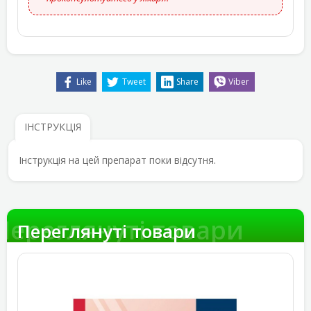
Like
Tweet
Share
Viber
ІНСТРУКЦІЯ
Інструкція на цей препарат поки відсутня.
Переглянуті товари
Переглянуті товари