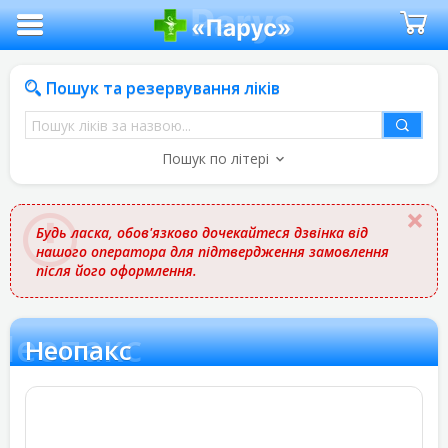
Пошук та резервування ліків
Пошук
ліків
Пошук по літері
за
назвою
Будь ласка, обов'язково дочекайтеся дзвінка від
нашого оператора для підтвердження замовлення
після його оформлення.
Неопакс
Неопакс