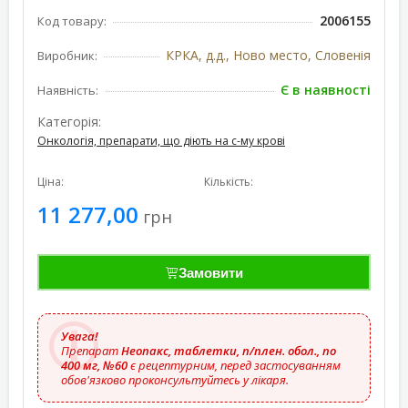
2006155
Код товару:
КРКА, д.д., Ново место, Словенія
Виробник:
Є в наявності
Наявність:
Категорія:
Онкологія, препарати, що діють на с-му крові
Ціна:
Кількість:
11 277,00
грн
Замовити
Увага!
Препарат
Неопакс, таблетки, п/плен. обол., по
400 мг, №60
є рецептурним, перед застосуванням
обов'язково проконсультуйтесь у лікаря.