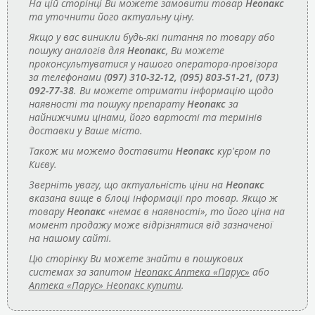
На цій сторінці Ви можете замовити товар
Неопакс
та уточнити його актуальну ціну.
Якщо у вас виникли будь-які питання по товару або
пошуку аналогів для
Неопакс
, Ви можете
проконсультуватися у нашого оператора-провізора
за телефонами
(097) 310-32-12, (095) 803-51-21, (073)
092-77-38
. Ви можете отримати інформацію щодо
наявності та пошуку препарату
Неопакс
за
найнижчими цінами, його вартості та термінів
доставки у Ваше місто.
Також ми можемо доставити
Неопакс
кур'єром по
Києву.
Зверніть увагу, що актуальність ціни на
Неопакс
вказана вище в блоці інформації про товар. Якщо ж
товару
Неопакс
«немає в наявності», то його ціна на
момент продажу може відрізнятися від зазначеної
на нашому сайті.
Цю сторінку Ви можете знайти в пошукових
системах за запитом
Неопакс Аптека «Парус»
або
Аптека «Парус» Неопакс купити
.