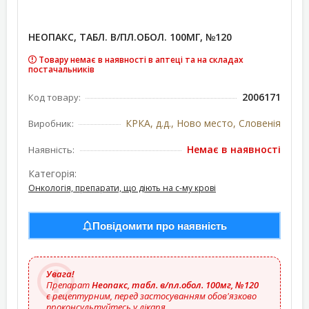
НЕОПАКС, ТАБЛ. В/ПЛ.ОБОЛ. 100МГ, №120
Товару немає в наявності в аптеці та на складах
постачальників
2006171
Код товару:
КРКА, д.д., Ново место, Словенія
Виробник:
Немає в наявності
Наявність:
Категорія:
Онкологія, препарати, що діють на с-му крові
Повідомити про наявність
Увага!
Препарат
Неопакс, табл. в/пл.обол. 100мг, №120
є рецептурним, перед застосуванням обов'язково
проконсультуйтесь у лікаря.