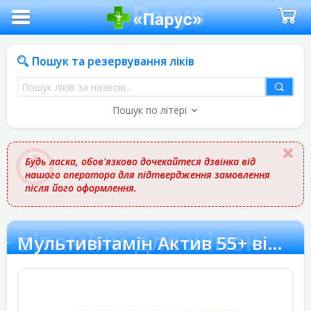
Пошук та резервування ліків
Пошук
ліків
Пошук по літері
за
назвою
Будь ласка, обов'язково дочекайтеся дзвінка від
нашого оператора для підтвердження замовлення
після його оформлення.
+ вітаміни для жінок
Мультивітамін Актив 55+ вітаміни для жінок