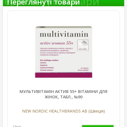
Переглянуті товари
Переглянуті товари
МУЛЬТИВІТАМІН АКТИВ 55+ ВІТАМІНИ ДЛЯ
ЖІНОК, ТАБЛ., №90
NEW NORDIC HEALTHBRANDS AB (Швеція)
Ціна