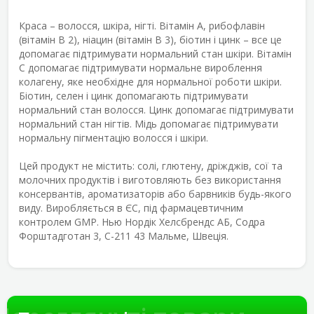
Краса – волосся, шкіра, нігті.
Вітамін А, рибофлавін
(вітамін В 2), ніацин (вітамін В 3), біотин і цинк – все це
допомагає підтримувати нормальний стан шкіри. Вітамін
С допомагає підтримувати нормальне вироблення
колагену, яке необхідне для нормальної роботи шкіри.
Біотин, селен і цинк допомагають підтримувати
нормальний стан волосся. Цинк допомагає підтримувати
нормальний стан нігтів. Мідь допомагає підтримувати
нормальну пігментацію волосся і шкіри.
Цей продукт не містить: солі, глютену, дріжджів, сої та
молочних продуктів і виготовляють без використання
консервантів, ароматизаторів або барвників будь-якого
виду. Виробляється в ЄС, під фармацевтичним
контролем GMP. Нью Нордік Хелсбрендс АБ, Содра
Форштадготан 3, С-211 43 Мальме, Швеція.