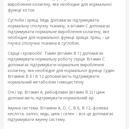
вироблення колагену, яке необхідне для нормальної
функції кісток.
Суглоби і хрящі.
Мідь допомагає підтримувати
нормальну сполучну тканину, а вітамін С допомагає
підтримувати нормальне вироблення колагену, яке
необхідне для нормальної функції хряща. Хрящ – це
гнучка сполучна тканина в суглобах.
Серце і кровообіг.
Тіамін (вітамін B 1) допомагає
підтримувати нормальну роботу серця. Вітамін С
допомагає підтримувати нормальне вироблення
колагену, яке необхідне для нормальної функції судин.
Вітаміни B 6 і B 12 допомагають підтримувати
нормальний метаболізм гомоцистеїну.
Очі і зір.
Вітамін А, рибофлавін (вітамін В 2) і цинк
допомагають підтримувати нормальний зір.
Імунна система.
Вітаміни A, D, C, B 6, B 12, фолієва
кислота, залізо, мідь, цинк і селен – все це допомагає
підтримувати імунну систему.