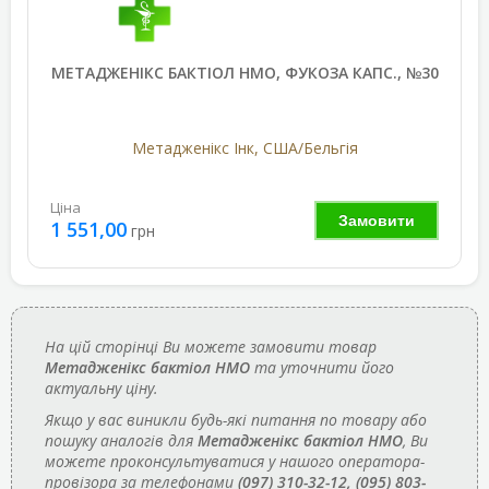
МЕТАДЖЕНІКС БАКТІОЛ НМО, ФУКОЗА КАПС., №30
Метадженікс Інк, США/Бельгія
Ціна
Замовити
1 551,00
грн
На цій сторінці Ви можете замовити товар
Метадженікс бактіол НМО
та уточнити його
актуальну ціну.
Якщо у вас виникли будь-які питання по товару або
пошуку аналогів для
Метадженікс бактіол НМО
, Ви
можете проконсультуватися у нашого оператора-
провізора за телефонами
(097) 310-32-12, (095) 803-