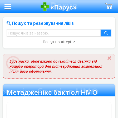
Пошук та резервування ліків
Пошук
ліків
Пошук по літері
за
назвою
Будь ласка, обов'язково дочекайтеся дзвінка від
нашого оператора для підтвердження замовлення
після його оформлення.
женікс бактіол НМО
Метадженікс бактіол НМО