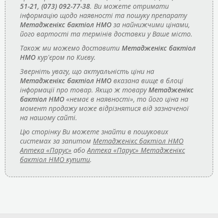
51-21, (073) 092-77-38
. Ви можете отримати
інформацію щодо наявності та пошуку препарату
Метадженікс бактіол НМО
за найнижчими цінами,
його вартості та термінів доставки у Ваше місто.
Також ми можемо доставити
Метадженікс бактіол
НМО
кур'єром по Києву.
Зверніть увагу, що актуальність ціни на
Метадженікс бактіол НМО
вказана вище в блоці
інформації про товар. Якщо ж товару
Метадженікс
бактіол НМО
«немає в наявності», то його ціна на
момент продажу може відрізнятися від зазначеної
на нашому сайті.
Цю сторінку Ви можете знайти в пошукових
системах за запитом
Метадженікс бактіол НМО
Аптека «Парус»
або
Аптека «Парус» Метадженікс
бактіол НМО купити
.