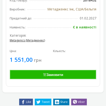
2018452
Код товару:
Метадженікс Інк, США/Бельгія
Виробник:
01.02.2027
Придатний до:
Є в наявності
Наявність:
Категорія:
Metagenics (Метадженікс)
Ціна:
Кількість:
1 551,00
грн
Замовити
Like
Tweet
Share
Viber