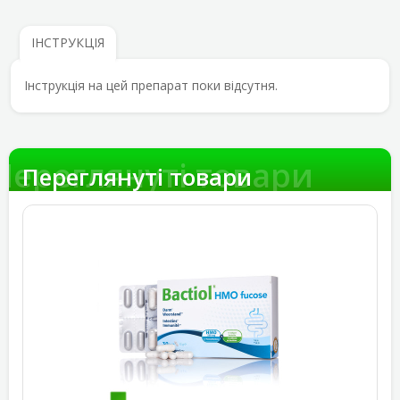
ІНСТРУКЦІЯ
Інструкція на цей препарат поки відсутня.
Переглянуті товари
Переглянуті товари