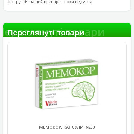
Інструкція на цей препарат поки відсутня.
Переглянуті товари
Переглянуті товари
МЕМОКОР, КАПСУЛИ, №30