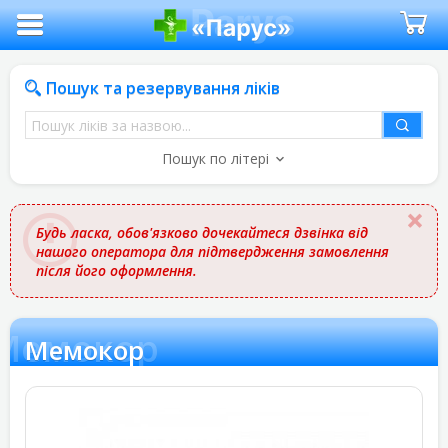
Пошук та резервування ліків
Пошук
ліків
Пошук по літері
за
назвою
Будь ласка, обов'язково дочекайтеся дзвінка від
нашого оператора для підтвердження замовлення
після його оформлення.
Мемокор
Мемокор