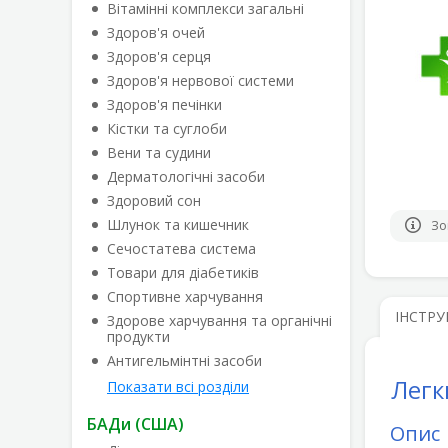
Вітамінні комплекси загальні
Здоров'я очей
Здоров'я серця
Здоров'я нервової системи
Здоров'я печінки
Кістки та суглоби
Вени та судини
Дерматологічні засоби
Здоровий сон
Шлунок та кишечник
Зо
Сечостатева система
Товари для діабетиків
Спортивне харчування
ІНСТРУ
Здорове харчування та органічні
продукти
Антигельмінтні засоби
Легк
Показати всі розділи
БАДи (США)
Опис