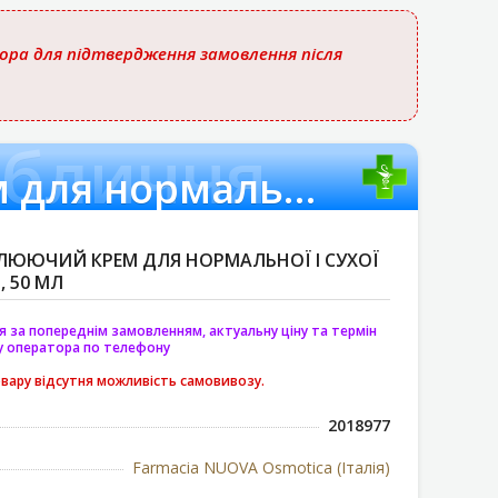
тора для підтвердження замовлення після
обличчя
Легкий відновлюючий крем для нормальної і сухої шкіри обличчя
ЛЮЮЧИЙ КРЕМ ДЛЯ НОРМАЛЬНОЇ І СУХОЇ
 50 МЛ
я за попереднім замовленням, актуальну ціну та термін
у оператора по телефону
овару відсутня можливість самовивозу.
2018977
Farmacia NUOVA Osmotica (Італія)