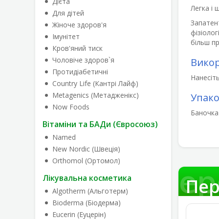
Дієта
Легка і 
Для дітей
Запатен
Жіноче здоров'я
фізіолог
Імунітет
більш п
Кров'яний тиск
Чоловіче здоров`я
Вико
Протидіабетичні
Нанесіть
Country Life (Кантрі Лайф)
Metagenics (Метадженікс)
Упак
Now Foods
Баночка
Вітаміни та БАДи (Євросоюз)
Named
New Nordic (Швеція)
Orthomol (Ортомол)
Пер
Лікувальна косметика
Пер
Algotherm (Альготерм)
Bioderma (Біодерма)
Eucerin (Еуцерін)