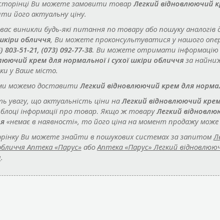
 сторінці Ви можете замовити товар
Легкий відновлюючий кр
ти його актуальну ціну.
 вас виникли будь-які питання по товару або пошуку аналогів 
 шкіри обличчя
, Ви можете проконсультуватися у нашого опе
5) 803-51-21, (073) 092-77-38
. Ви можете отримати інформацію
люючий крем для нормальної і сухої шкіри обличчя
за найниж
ки у Ваше місто.
ми можемо доставити
Легкий відновлюючий крем для нормаль
ть увагу, що актуальність ціни на
Легкий відновлюючий крем 
 блоці інформації про товар. Якщо ж товару
Легкий відновлюю
я
«немає в наявності», то його ціна на момент продажу може 
рінку Ви можете знайти в пошукових системах за запитом
Л
обличчя Аптека «Парус»
або
Аптека «Парус» Легкий відновлюючи
и
.