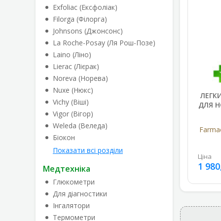
Exfoliac (Ексфоліак)
Filorga (Філорга)
Johnsons (Джонсонс)
La Roche-Posay (Ля Рош-Позе)
Laino (Ліно)
Lierac (Лієрак)
Noreva (Норева)
Nuxe (Нюкс)
ЛЕГК
Vichy (Віші)
ДЛЯ Н
Vigor (Вігор)
Weleda (Веледа)
Farmac
Біокон
Показати всі розділи
Ціна
1 980
Медтехніка
Глюкометри
Для діагностики
Інгалятори
Термометри