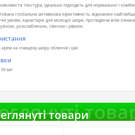
шовковиста текстура,
ідеально підходить для нормальної і комбін
тована глобальна антивікова ефективність:
відновлює найглибші
ічні умови, характерні для молодої шкіри
, протидіючи всім ознака
ружною, розслабленою, сяючою і рівною
.
ристання
 крем на очищену шкіру обличчя і шиї.
овки
 50 мл
еглянуті това
еглянуті товари