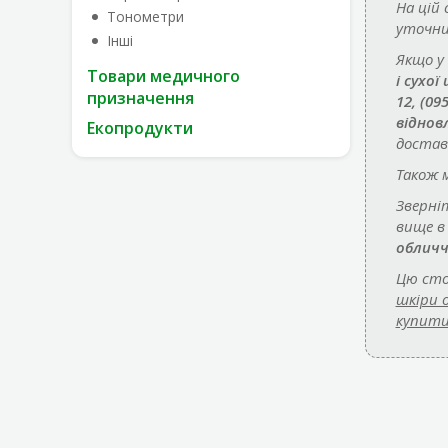
На цій
Тонометри
уточни
Інші
Якщо у
Товари медичного
і сухої
призначення
12, (09
віднов
Екопродукти
достав
Також 
Зверні
вище в
обличч
Цю сто
шкіри 
купит