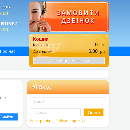
лень:
ЗАМОВИТИ
8:00
ДЗВІНОК
аптеки:
0:00
Кошик:
0
Кількість:
шт
0,00
Про нас
До сплати:
грн
Оформити замовлення
Вхід
0 - 9
Увійти
Знайти
Реєстрація
Забули пароль?