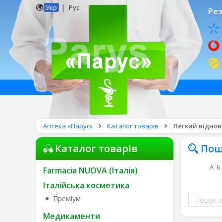
|
Укр
Рус
Рез
Аптека «Парус»
Каталог товарів
Легкий віднов
Каталог товарів
Пош
А
Б
Farmacia NUOVA (Італія)
Італійська косметика
Пошук
Преміум
ліків
Медикаменти
за