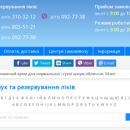
ервування ліків:
Прийом замов
9:00
1
пн-пт с
до
310-32-12
092-77-38
(097)
(073)
Режим роботи 
803-51-21
(095)
9:00
2
пн-пт с
до
092-77-38
(073)
Оплата, доставка
Центри самовивозу
Інформація
Like
Tweet
Share
Viber
E-mail
люючий крем для нормальної і сухої шкіри обличчя, 50 мл
ук та резервування ліків
В
Г
Д
Е
Є
Ж
З
И
І
Ї
Й
К
Л
М
Н
О
П
Р
С
Т
У
Ф
Х
Ц
Ч
Ш
Щ
Ю
Я
|
A
B
C
D
E
F
G
H
I
J
K
L
M
N
O
P
Q
R
S
T
U
V
W
X
Y
Z