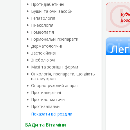
назвою
Протидіабетичні
Вушні та очні засоби
Будь
Гепатологія
йог
Гінекологія
Гомеопатія
нормальної і
Гормональні препарати
Дерматологічні
Заспокійливі
Знеболюючі
Мазі та зовнішні форми
Онкологія, препарати, що діють
на с-му крові
Опорно-руховий апарат
Протиалергічні
Протиастматичні
Протизапальні
Показати всі розділи
БАДи та Вітаміни