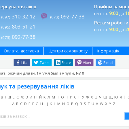
ервування ліків:
Прийом замов
9:00
1
пн-пт с
до
310-32-12
092-77-38
(097)
(073)
Режим роботи 
803-51-21
(095)
9:00
2
пн-пт с
до
092-77-38
(073)
Оплата, доставка
Центри самовивозу
Інформація
Like
Tweet
Share
Viber
E-mail
нат, розчин для ін. 1мг/мл 5мл ампули, №10
ук та резервування ліків
В
Г
Д
Е
Є
Ж
З
И
І
Ї
Й
К
Л
М
Н
О
П
Р
С
Т
У
Ф
Х
Ц
Ч
Ш
Щ
Ю
Я
|
A
B
C
D
E
F
G
H
I
J
K
L
M
N
O
P
Q
R
S
T
U
V
W
X
Y
Z