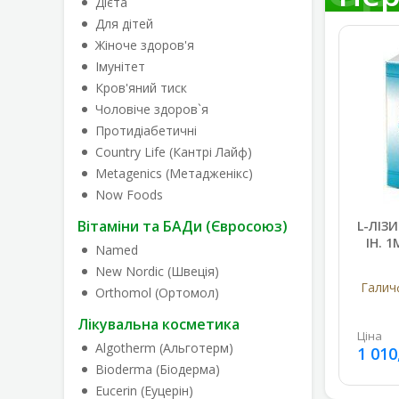
Дієта
Для дітей
Жіноче здоров'я
Імунітет
Кров'яний тиск
Чоловіче здоров`я
Протидіабетичні
Country Life (Кантрі Лайф)
Metagenics (Метадженікс)
Now Foods
Вітаміни та БАДи (Євросоюз)
L-ЛІЗ
ІН. 
Named
New Nordic (Швеція)
Галичф
Orthomol (Ортомол)
Лікувальна косметика
Ціна
Algotherm (Альготерм)
1 010
Bioderma (Біодерма)
Eucerin (Еуцерін)