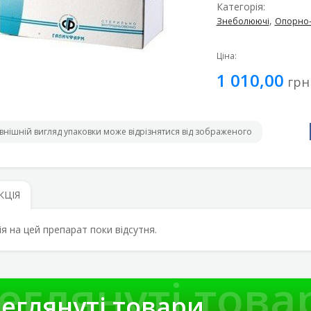
Категорія:
,
Знеболюючі
Опорно-
Ціна:
1 010,00
грн
внішній вигляд упаковки може відрізнятися від зображеного
КЦІЯ
ія на цей препарат поки відсутня.
еглянуті това
еглянуті товари