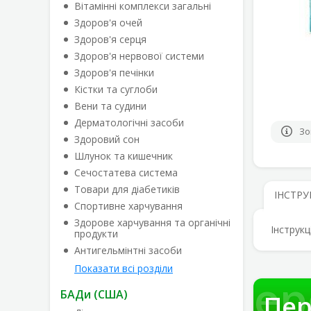
Вітамінні комплекси загальні
Здоров'я очей
Здоров'я серця
Здоров'я нервової системи
Здоров'я печінки
Кістки та суглоби
Вени та судини
Дерматологічні засоби
Зо
Здоровий сон
Шлунок та кишечник
Сечостатева система
Товари для діабетиків
ІНСТРУ
Спортивне харчування
Здорове харчування та органічні
Інструкц
продукти
Антигельмінтні засоби
Показати всі розділи
Пер
БАДи (США)
Пер