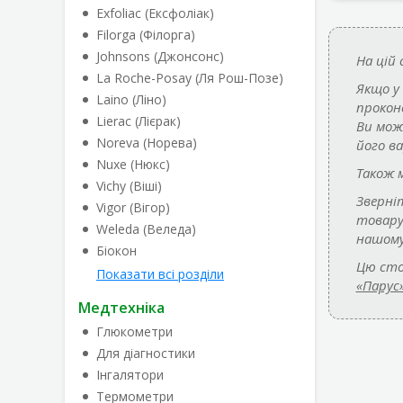
Exfoliac (Ексфоліак)
Filorga (Філорга)
Johnsons (Джонсонс)
На цій
La Roche-Posay (Ля Рош-Позе)
Якщо у
Laino (Ліно)
прокон
Lierac (Лієрак)
Ви мож
Noreva (Норева)
його в
Nuxe (Нюкс)
Також 
Vichy (Віші)
Зверні
Vigor (Вігор)
товар
Weleda (Веледа)
нашому
Біокон
Цю сто
Показати всі розділи
«Парус
Медтехніка
Глюкометри
Для діагностики
Інгалятори
Термометри