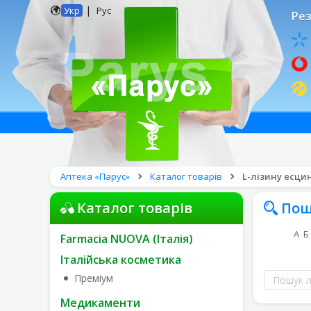
|
Укр
Рус
Рез
Аптека «Парус»
Каталог товарів
L-лізину есци
Каталог товарів
Пош
А
Б
Farmacia NUOVA (Італія)
Італійська косметика
Пошук
Преміум
ліків
Медикаменти
за