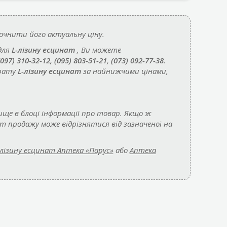
чнити його актуальну ціну.
для
L-лізину есцинат
, Ви можете
(097) 310-32-12, (095) 803-51-21, (073) 092-77-38
.
арату
L-лізину есцинат
за найнижчими цінами,
ище в блоці інформації про товар. Якщо ж
нт продажу може відрізнятися від зазначеної на
-лізину есцинат Аптека «Парус»
або
Аптека