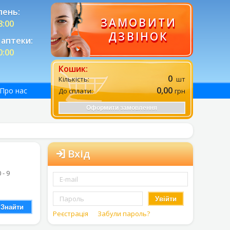
лень:
ЗАМОВИТИ
8:00
ДЗВІНОК
аптеки:
0:00
Кошик:
0
Кількість:
шт
0,00
Про нас
До сплати:
грн
Оформити замовлення
Вхід
0 - 9
Увійти
Знайти
Реєстрація
Забули пароль?