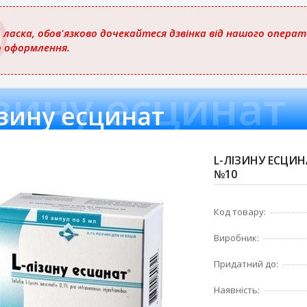
 ласка, обов'язково дочекайтеся дзвінка від нашого опера
о оформлення.
ізину есцинат
ізину есцинат
L-ЛІЗИНУ ЕСЦИН
№10
Код товару:
Виробник:
Придатний до:
Наявність: