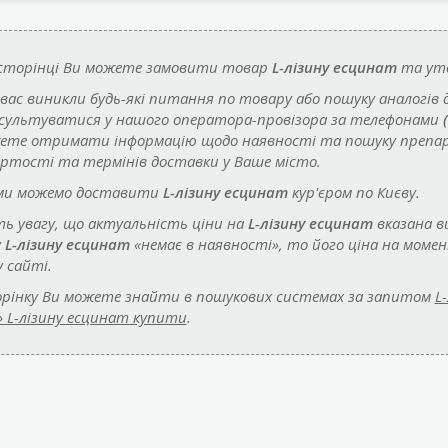
 сторінці Ви можете замовити товар
L-лізину есцинат
та уто
 вас виникли будь-які питання по товару або пошуку аналогів 
сультуватися у нашого оператора-провізора за телефонами
ете отримати інформацію щодо наявності та пошуку преп
артості та термінів доставки у Ваше місто.
ми можемо доставити
L-лізину есцинат
кур'єром по Києву.
ть увагу, що актуальність ціни на
L-лізину есцинат
вказана в
у
L-лізину есцинат
«немає в наявності», то його ціна на моме
 сайті.
рінку Ви можете знайти в пошукових системах за запитом
L
» L-лізину есцинат купити
.