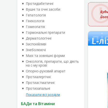
назвою
Протидіабетичні
Вушні та очні засоби
Будь
Гепатологія
йог
Гінекологія
Гомеопатія
L-л
Гормональні препарати
L-л
Дерматологічні
Заспокійливі
Знеболюючі
Мазі та зовнішні форми
Онкологія, препарати, що діють
на с-му крові
Опорно-руховий апарат
Протиалергічні
Протиастматичні
Протизапальні
Показати всі розділи
БАДи та Вітаміни