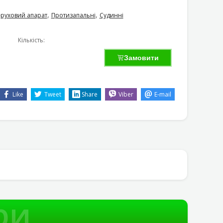
,
,
руховий апарат
Протизапальні
Судинні
Кількість:
Замовити
Like
Tweet
Share
Viber
E-mail
ри