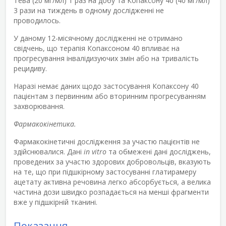
Тева (20 мг/мл) 1 раз на добу та Копаксону 40 (40 мг/мл)
3 рази на тиждень в одному дослідженні не
проводилось.
У даному 12-місячному дослідженні не отримано
свідчень, що терапія Копаксоном 40 впливає на
прогресування інвалідизуючих змін або на тривалість
рецидиву.
Наразі немає даних щодо застосування Копаксону 40
пацієнтам з первинним або вторинним прогресуванням
захворювання.
Фармакокінетика.
Фармакокінетичні дослідження за участю пацієнтів не
здійснювалися. Дані
in vitro
та обмежені дані досліджень,
проведених за участю здорових добровольців, вказують
на те, що при підшкірному застосуванні глатирамеру
ацетату активна речовина легко абсорбується, а велика
частина дози швидко розпадається на менші фрагменти
вже у підшкірній тканині.
Показання