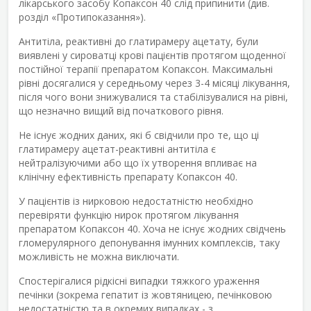
лікарського засобу Копаксон 40 слід припинити (див.
розділ «Протипоказання»).
Антитіла, реактивні до глатирамеру ацетату, були
виявлені у сироватці крові пацієнтів протягом щоденної
постійної терапії препаратом Копаксон. Максимальні
рівні досягалися у середньому через 3-4 місяці лікування,
після чого вони знижувалися та стабілізувалися на рівні,
що незначно вищий від початкового рівня.
Не існує жодних даних, які б свідчили про те, що ці
глатирамеру ацетат-реактивні антитіла є
нейтралізуючими або що їх утворення впливає на
клінічну ефективність препарату Копаксон 40.
У пацієнтів із нирковою недостатністю необхідно
перевіряти функцію нирок протягом лікування
препаратом Копаксон 40. Хоча не існує жодних свідчень
гломерулярного депонування імунних комплексів, таку
можливість не можна виключати.
Спостерігалися рідкісні випадки тяжкого ураження
печінки (зокрема гепатит із жовтяницею, печінковою
недостатністю та в окремих випадках - з