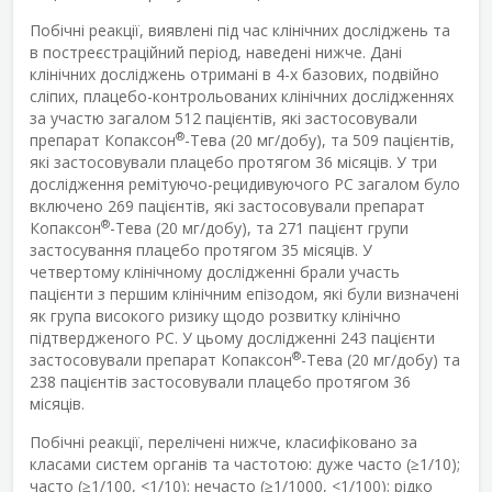
Побічні реакції, виявлені під час клінічних досліджень та
в постреєстраційний період, наведені нижче. Дані
клінічних досліджень отримані в 4-х базових, подвійно
сліпих, плацебо-контрольованих клінічних дослідженнях
за участю загалом 512 пацієнтів, які застосовували
®
препарат Копаксон
-Тева (20 мг/добу), та 509 пацієнтів,
які застосовували плацебо протягом 36 місяців. У три
дослідження ремітуючо-рецидивуючого РС загалом було
включено 269 пацієнтів, які застосовували препарат
®
Копаксон
-Тева (20 мг/добу), та 271 пацієнт групи
застосування плацебо протягом 35 місяців. У
четвертому клінічному дослідженні брали участь
пацієнти з першим клінічним епізодом, які були визначені
як група високого ризику щодо розвитку клінічно
підтвердженого РС. У цьому дослідженні 243 пацієнти
®
застосовували препарат Копаксон
-Тева (20 мг/добу) та
238 пацієнтів застосовували плацебо протягом 36
місяців.
Побічні реакції, перелічені нижче, класифіковано за
класами систем органів та частотою: дуже часто (≥1/10);
часто (≥1/100, <1/10); нечасто (≥1/1000, <1/100); рідко