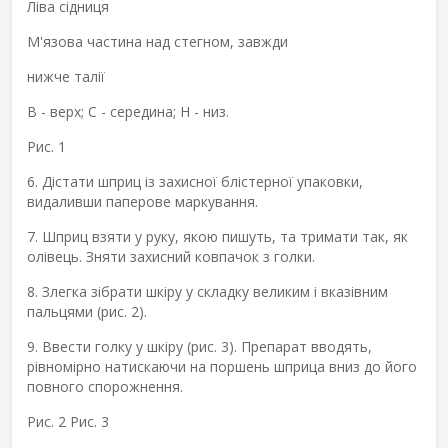
Ліва сідниця
М'язова частина над стегном, завжди
нижче талії
В - верх; С - середина; Н - низ.
Рис. 1
6. Дістати шприц із захисної блістерної упаковки,
видаливши паперове маркування.
7. Шприц взяти у руку, якою пишуть, та тримати так, як
олівець. Зняти захисний ковпачок з голки.
8. Злегка зібрати шкіру у складку великим і вказівним
пальцями (рис. 2).
9. Ввести голку у шкіру (рис. 3). Препарат вводять,
рівномірно натискаючи на поршень шприца вниз до його
повного спорожнення.
Рис. 2 Рис. 3