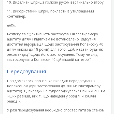
10. Видалити шприц з голкою рухом вертикально вгору.
11. Використаний шприц покласти в утилізаційний
контейнер.
Діти.
Безпеку та ефективність застосування глатирамеру
ацетату дітям і підліткам не встановлено. Відсутня
достатня інформація щодо застосування Копаксону 40
дітям (віком до 18 років) для того, щоб надати будь-які
рекомендації щодо його застосування. Тому не слід
застосовувати Копаксон 40 цій віковій категорії.
Передозування
Повідомлялося про кілька випадків передозування
Копаксоном (при застосуванні до 300 мг глатирамеру
ацетату). Ці випадки не супроводжувалися виникненням
інших реакцій, ніж ті, що наведені у розділі «Побічні
реакції».
У разі передозування необхідно спостерігати за станом