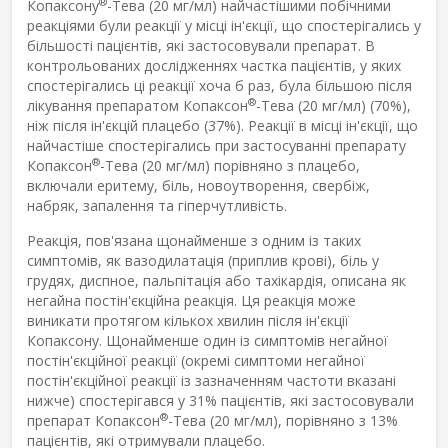
®
Копаксону
-Тева (20 мг/мл) найчастішими побічними
реакціями були реакції у місці ін'єкції, що спостерігались у
більшості пацієнтів, які застосовували препарат. В
контрольованих дослідженнях частка пацієнтів, у яких
спостерігались ці реакції хоча б раз, була більшою після
®
лікування препаратом Копаксон
-Тева (20 мг/мл) (70%),
ніж після ін'єкцій плацебо (37%). Реакції в місці ін'єкції, що
найчастіше спостерігались при застосуванні препарату
®
Копаксон
-Тева (20 мг/мл) порівняно з плацебо,
включали еритему, біль, новоутворення, свербіж,
набряк, запалення та гіперчутливість.
Реакція, пов'язана щонайменше з одним із таких
симптомів, як вазодилатація (приплив крові), біль у
грудях, диспное, пальпітація або тахікардія, описана як
негайна постін'єкційна реакція. Ця реакція може
виникати протягом кількох хвилин після ін'єкції
Копаксону. Щонайменше один із симптомів негайної
постін'єкційної реакції (окремі симптоми негайної
постін'єкційної реакції із зазначенням частоти вказані
нижче) спостерігався у 31% пацієнтів, які застосовували
®
препарат Копаксон
-Тева (20 мг/мл), порівняно з 13%
пацієнтів, які отримували плацебо.