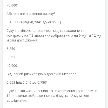
<0,0001
Абсолютне зниження ризику*
0,174 [від -0,2841 до -0,0639]
Сукупна кількість нових вогнищ та накопичення
контрасту на Т2-зважених зображеннях на 6-му та 12-му
місяці дослідження
3,650
5,592
<0,0001
Відносний ризик** (95% довірчий інтервал)
0,653 [від 0,546 до 0,780]
Сукупна кількість вогнищ та накопичення контрасту на
Т1-зважених зображеннях на 6-му та 12-му місяці
дослідження