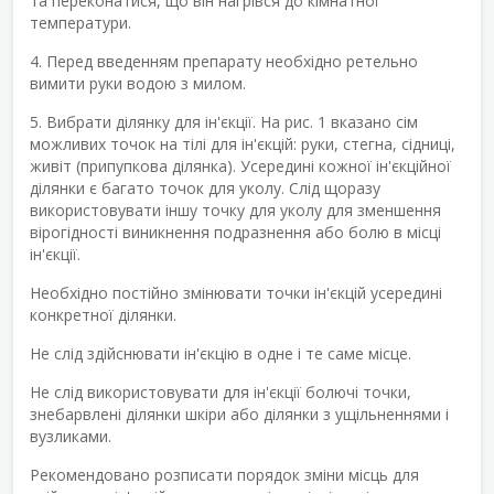
та переконатися, що він нагрівся до кімнатної
температури.
4. Перед введенням препарату необхідно ретельно
вимити руки водою з милом.
5. Вибрати ділянку для ін'єкції. На рис. 1 вказано сім
можливих точок на тілі для ін'єкцій: руки, стегна, сідниці,
живіт (припупкова ділянка). Усередині кожної ін'єкційної
ділянки є багато точок для уколу. Слід щоразу
використовувати іншу точку для уколу для зменшення
вірогідності виникнення подразнення або болю в місці
ін'єкції.
Необхідно постійно змінювати точки ін'єкцій усередині
конкретної ділянки.
Не слід здійснювати ін'єкцію в одне і те саме місце.
Не слід використовувати для ін'єкції болючі точки,
знебарвлені ділянки шкіри або ділянки з ущільненнями і
вузликами.
Рекомендовано розписати порядок зміни місць для