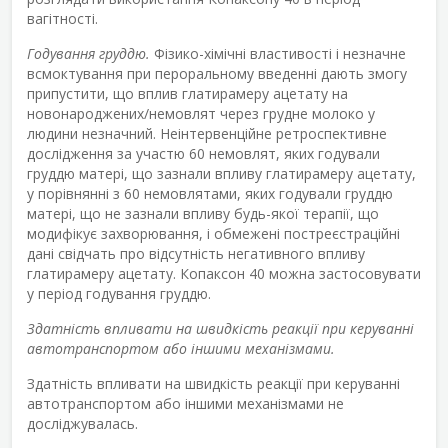
вагітності.
Годування груддю.
Фізико-хімічні властивості і незначне
всмоктування при пероральному введенні дають змогу
припустити, що вплив глатирамеру ацетату на
новонароджених/немовлят через грудне молоко у
людини незначний. Неінтервенційне ретроспективне
дослідження за участю 60 немовлят, яких годували
груддю матері, що зазнали впливу глатирамеру ацетату,
у порівнянні з 60 немовлятами, яких годували груддю
матері, що не зазнали впливу будь-якої терапії, що
модифікує захворювання, і обмежені постреєстраційні
дані свідчать про відсутність негативного впливу
глатирамеру ацетату. Копаксон 40 можна застосовувати
у період годування груддю.
Здатність впливати на швидкість реакції при керуванні
автотранспортом або іншими механізмами.
Здатність впливати на швидкість реакції при керуванні
автотранспортом або іншими механізмами не
досліджувалась.