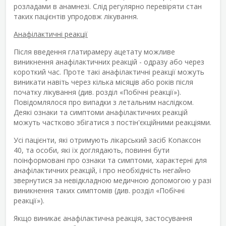
розладами в анамнезі. Слід регулярно перевіряти стан
таких пацієнтів упродовж лікування.
Анафілактичні реакції
Після введення глатирамеру ацетату можливе
виникнення анафілактичних реакцій - одразу або через
короткий час. Проте такі анафілактичні реакції можуть
виникати навіть через кілька місяців або років після
початку лікування (див. розділ «Побічні реакції»).
Повідомлялося про випадки з летальним наслідком.
Деякі ознаки та симптоми анафілактичних реакцій
можуть частково збігатися з постін'єкційними реакціями.
Усі пацієнти, які отримують лікарський засіб Копаксон
40, та особи, які їх доглядають, повинні бути
поінформовані про ознаки та симптоми, характерні для
анафілактичних реакцій, і про необхідність негайно
звернутися за невідкладною медичною допомогою у разі
виникнення таких симптомів (див. розділ «Побічні
реакції»).
Якщо виникає анафілактична реакція, застосування