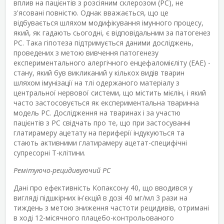
вплив на пацієнтів з розсіяним склерозом (РС), не
з'ясовані повністю. Однак вважається, що це
відбувається шляхом модифікування імунного процесу,
який, як гадають сьогодні, є відповідальним за патогенез
РС. Така гіпотеза підтримується даними досліджень,
проведених з метою вивчення патогенезу
експериментального алергічного енцефаломієліту (ЕАЕ) -
стану, який був викликаний у кількох видів тварин
шляхом імунізації на тлі одержаного матеріалу з
центральної нервової системи, що містить мієлін, і який
часто застосовується як експериментальна тваринна
модель РС. Дослідження на тваринах і за участю
пацієнтів з РС свідчать про те, що при застосуванні
глатирамеру ацетату на периферії індукуються та
стають активними глатирамеру ацетат-специфічні
супресорні Т-клітини.
Ремітуючо-рецидивуючий РС
Дані про ефективність Копаксону 40, що вводився у
вигляді підшкірних ін'єкцій в дозі 40 мг/мл 3 рази на
тиждень з метою зниження частоти рецидивів, отримані
в ході 12-місячного плацебо-контрольованого