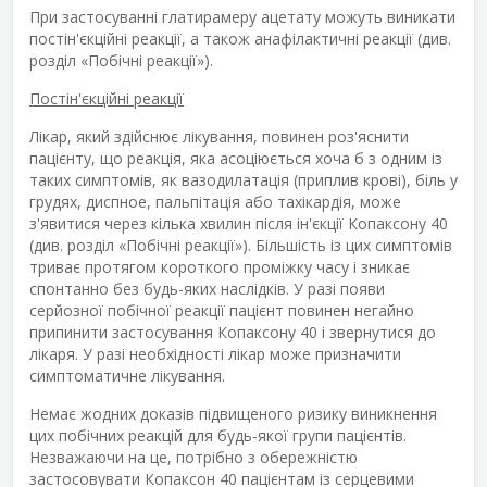
При застосуванні глатирамеру ацетату можуть виникати
постін'єкційні реакції, а також анафілактичні реакції (див.
розділ «Побічні реакції»).
Постін'єкційні реакції
Лікар, який здійснює лікування, повинен роз'яснити
пацієнту, що реакція, яка асоціюється хоча б з одним із
таких симптомів, як вазодилатація (приплив крові), біль у
грудях, диспное, пальпітація або тахікардія, може
з'явитися через кілька хвилин після ін'єкції Копаксону 40
(див. розділ «Побічні реакції»). Більшість із цих симптомів
триває протягом короткого проміжку часу і зникає
спонтанно без будь-яких наслідків. У разі появи
серйозної побічної реакції пацієнт повинен негайно
припинити застосування Копаксону 40 і звернутися до
лікаря. У разі необхідності лікар може призначити
симптоматичне лікування.
Немає жодних доказів підвищеного ризику виникнення
цих побічних реакцій для будь-якої групи пацієнтів.
Незважаючи на це, потрібно з обережністю
застосовувати Копаксон 40 пацієнтам із серцевими