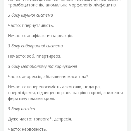
тромбоцитопенія, аномальна морфологія лімфоцитів.
З боку імунної системи
Часто: гіперчутливість.
Нечасто: анафілактична реакція.
З боку ендокринної системи
Нечасто: зоб, гіпертиреоз.
З боку метаболізму та харчування
Часто: анорексія, збільшення маси тіла*.
Нечасто: непереносимість алкоголю, подагра,
гіперліпідемія, підвищення рівня натрію в крові, зниження
феритину плазми крові.
З боку психіки
Дуже часто: тривога*, депресія.
Часто: нервозність.