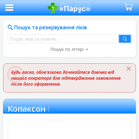
Пошук та резервування ліків
Пошук
ліків
Пошук по літері
за
назвою
Будь ласка, обов'язково дочекайтеся дзвінка від
нашого оператора для підтвердження замовлення
після його оформлення.
Копаксон
Копаксон