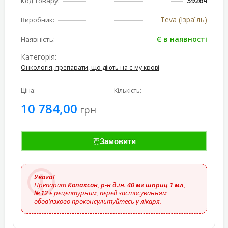
39264
Код товару:
Teva (Ізраїль)
Виробник:
Є в наявності
Наявність:
Категорія:
Онкологія, препарати, що діють на с-му крові
Ціна:
Кількість:
10 784,00
грн
Замовити
Увага!
Препарат
Копаксон, р-н д.ін. 40 мг шприц 1 мл,
№12
є рецептурним, перед застосуванням
обов'язково проконсультуйтесь у лікаря.