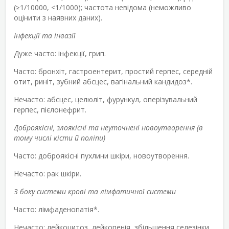
(≥1/10000, <1/1000); частота невідома (неможливо
оцінити з наявних даних).
Інфекції та інвазії
Дуже часто: інфекції, грип.
Часто: бронхіт, гастроентерит, простий герпес, середній
отит, риніт, зубний абсцес, вагінальний кандидоз*.
Нечасто: абсцес, целюліт, фурункул, оперізувальний
герпес, пієлонефрит.
Доброякісні, злоякісні та неуточнені новоутворення (в
тому числі кісти й поліпи)
Часто: доброякісні пухлини шкіри, новоутворення.
Нечасто: рак шкіри.
З боку системи крові та лімфатичної системи
Часто: лімфаденопатія*.
Нечасто: лейкоцитоз, лейкопенія, збільшення селезінки,