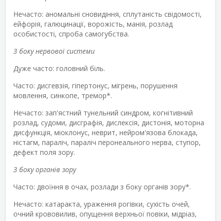
Нечасто: аномальні сновидіння, сплутаність свідомості,
ейфорія, галюцинації, ворожість, манія, розлад
особистості, спроба самогубства.
З боку нервової системи
Дуже часто: головний біль.
Часто: дисгевзія, гіпертонус, мігрень, порушення
мовлення, синкопе, тремор*.
Нечасто: зап'ястний тунельний синдром, когнітивний
розлад, судоми, дисграфія, дислексія, дистонія, моторна
дисфункція, міоклонус, неврит, нейром'язова блокада,
ністагм, параліч, параліч перонеального нерва, ступор,
дефект поля зору.
З боку органів зору
Часто: двоїння в очах, розлади з боку органів зору*.
Нечасто: катаракта, ураження рогівки, сухість очей,
очний крововилив, опущення верхньої повіки, мідріаз,