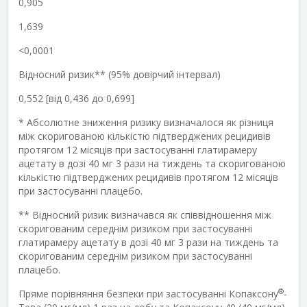
0,905
1,639
<0,0001
Відносний ризик** (95% довірчий інтервал)
0,552 [від 0,436 до 0,699]
* Абсолютне зниження ризику визначалося як різниця
між скоригованою кількістю підтверджених рецидивів
протягом 12 місяців при застосуванні глатирамеру
ацетату в дозі 40 мг 3 рази на тиждень та скоригованою
кількістю підтверджених рецидивів протягом 12 місяців
при застосуванні плацебо.
** Відносний ризик визначався як співвідношення між
скоригованим середнім ризиком при застосуванні
глатирамеру ацетату в дозі 40 мг 3 рази на тиждень та
скоригованим середнім ризиком при застосуванні
плацебо.
®
Пряме порівняння безпеки при застосуванні Копаксону
-