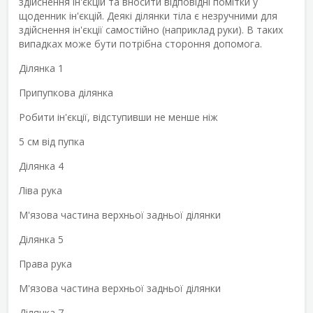
здійснення ін'єкцій та вносити відповідні помітки у
щоденник ін'єкцій. Деякі ділянки тіла є незручними для
здійснення ін'єкції самостійно (наприклад руки). В таких
випадках може бути потрібна стороння допомога.
Ділянка 1
Припупкова ділянка
Робити ін'єкції, відступивши не менше ніж
5 см від пупка
Ділянка 4
Ліва рука
М'язова частина верхньої задньої ділянки
Ділянка 5
Права рука
М'язова частина верхньої задньої ділянки
Ділянка 7