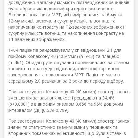
дослідження. Загальну кількість підтверджених рецидивів
було обрано як первинний критерій ефективності.
Вторинні показники МРТ, які вимірювалися на 6-му та
12-му місяці, включали сукупну кількість вогнищ та
накопичення контрасту на Т2-зважених зображеннях і
сукупну кількість вогнищ та накопичення контрасту на
Т1-зважених зображеннях.
1404 пацієнтів рандомізували у співвідношенні 2:1 для
прийому Копаксону 40 (40 мг/мл) (n=943) та плацебо
(n=461). Обидві групи лікування порівнювалися за станом
хворих на початку дослідження, клінічною картиною
захворювання та показниками МРТ. Пацієнти мали в
середньому 2,0 рецидиви за 2 роки до періоду відбору.
При застосуванні Копаксону 40 (40 мг/мл) спостерігалось
зменшення загальної кількості рецидивів на 34,4%
(p<0,0001) з відносним ризиком 0,656 та 95% довірчим
інтервалом (ДІ) [0,539‑0,799].
При застосуванні Копаксону 40 (40 мг/мл) спостерігалися
значні та статистично значимі зміни у первинних та
вторинних показниках ефективності, що були зіставні з