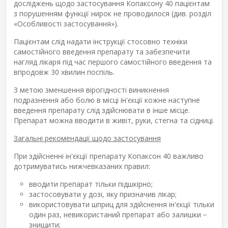
досліджень щодо застосування Копаксону 40 пацієнтам
з порушенням функції нирок не проводилося (див. розділ
«Особливості застосування»).
Пацієнтам слід надати інструкції стосовно техніки
самостійного введення препарату та забезпечити
нагляд лікаря під час першого самостійного введення та
впродовж 30 хвилин поспіль.
З метою зменшення вірогідності виникнення
подразнення або болю в місці ін'єкції кожне наступне
введення препарату слід здійснювати в інше місце.
Препарат можна вводити в живіт, руки, стегна та сідниці.
Загальні рекомендації щодо застосування
При здійсненні ін'єкції препарату Копаксон 40 важливо
дотримуватись нижчевказаних правил:
вводити препарат тільки підшкірно;
застосовувати у дозі, яку призначив лікар;
використовувати шприц для здійснення ін'єкції тільки
один раз, невикористаний препарат або залишки −
знищити;