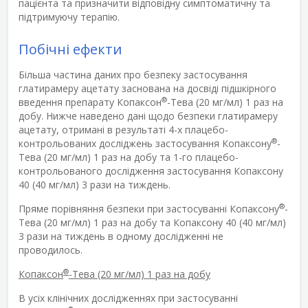
пацієнта та призначити відповідну симптоматичну та
підтримуючу терапію.
Побічні ефекти
Більша частина даних про безпеку застосування
глатирамеру ацетату заснована на досвіді підшкірного
®
введення препарату Копаксон
-Тева (20 мг/мл) 1 раз на
добу. Нижче наведено дані щодо безпеки глатирамеру
ацетату, отримані в результаті 4-х плацебо-
®
контрольованих досліджень застосування Копаксону
-
Тева (20 мг/мл) 1 раз на добу та 1-го плацебо-
контрольованого дослідження застосування Копаксону
40 (40 мг/мл) 3 рази на тиждень.
®
Пряме порівняння безпеки при застосуванні Копаксону
-
Тева (20 мг/мл) 1 раз на добу та Копаксону 40 (40 мг/мл)
3 рази на тиждень в одному дослідженні не
проводилось.
®
Копаксон
-Тева (20 мг/мл) 1 раз на добу
В усіх клінічних дослідженнях при застосуванні