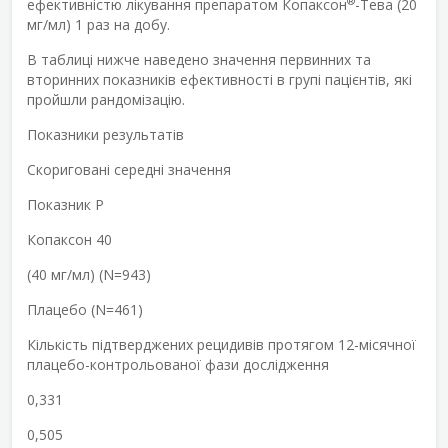
®
ефективністю лікування препаратом Копаксон
-Тева (20
мг/мл) 1 раз на добу.
В таблиці нижче наведено значення первинних та
вторинних показників ефективності в групі пацієнтів, які
пройшли рандомізацію.
Показники результатів
Скориговані середні значення
Показник P
Копаксон 40
(40 мг/мл) (N=943)
Плацебо (N=461)
Кількість підтверджених рецидивів протягом 12-місячної
плацебо-контрольованої фази дослідження
0,331
0,505