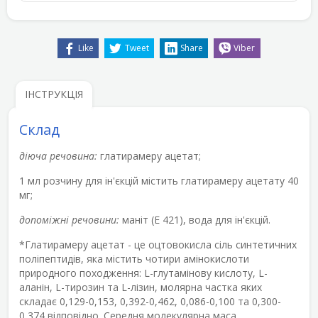
Like
Tweet
Share
Viber
ІНСТРУКЦІЯ
Склад
діюча речовина:
глатирамеру ацетат;
1 мл розчину для ін'єкцій містить глатирамеру ацетату 40
мг;
допоміжні речовини:
маніт (Е 421), вода для ін'єкцій.
*Глатирамеру ацетат - це оцтовокисла сіль синтетичних
поліпептидів, яка містить чотири амінокислоти
природного походження: L-глутамінову кислоту, L-
аланін, L-тирозин та L-лізин, молярна частка яких
складає 0,129-0,153, 0,392-0,462, 0,086-0,100 та 0,300-
0,374 відповідно. Середня молекулярна маса