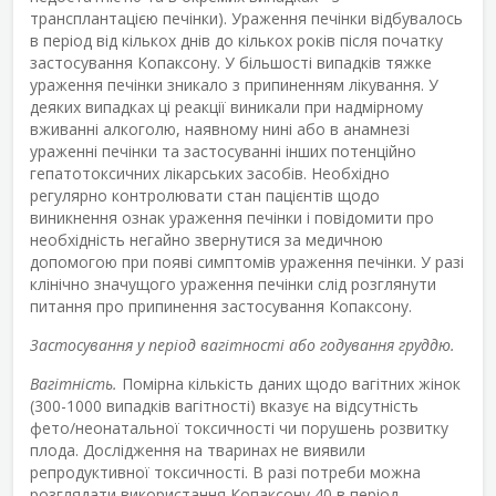
трансплантацією печінки). Ураження печінки відбувалось
в період від кількох днів до кількох років після початку
застосування Копаксону. У більшості випадків тяжке
ураження печінки зникало з припиненням лікування. У
деяких випадках ці реакції виникали при надмірному
вживанні алкоголю, наявному нині або в анамнезі
ураженні печінки та застосуванні інших потенційно
гепатотоксичних лікарських засобів. Необхідно
регулярно контролювати стан пацієнтів щодо
виникнення ознак ураження печінки і повідомити про
необхідність негайно звернутися за медичною
допомогою при появі симптомів ураження печінки. У разі
клінічно значущого ураження печінки слід розглянути
питання про припинення застосування Копаксону.
Застосування у період вагітності або годування груддю.
Вагітність.
Помірна кількість даних щодо вагітних жінок
(300-1000 випадків вагітності) вказує на відсутність
фето/неонатальної токсичності чи порушень розвитку
плода. Дослідження на тваринах не виявили
репродуктивної токсичності. В разі потреби можна
розглядати використання Копаксону 40 в період