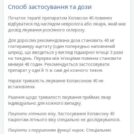
Спосіб застосування та дози
Початок терапії препаратом Копаксон 40 повинен
відбуватися під наглядом невролога або лікаря, який має
досвід лікування розсіяного склерозу.
Для дорослих рекомендована доза становить 40 мг
глатирамеру ацетату (один попередньо наповнений
шприц), що вводиться у вигляді підшкірної ін'єкції 3 рази
на тиждень. Перерва між ін'єкціями повинна становити
мінімум 48 годин. Рекомендується застосовувати
препарат у одні й ті ж самі дні кожного тижня.
Наразі тривалість лікування Копаксоном 40 не
встановлена.
Рішення щодо тривалості лікування приймає лікар
індивідуально для кожного випадку.
Пацієнти літнього віку.
Застосування Копаксону 40
пацієнтам літнього віку спеціально не досліджувалося.
Пацієнти з порушенням функції нирок.
Спеціальних