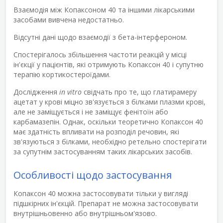
Взаємодія між Копаксоном 40 та іншими лікарськими
засобами вивчена недостатньо.
Відсутні дані щодо взаємодії з бета-інтерфероном.
Спостерігалось збільшення частоти реакцій у місці
ін'єкції у пацієнтів, які отримують Копаксон 40 і супутню
терапію кортикостероїдами.
Дослідження
in vitro
свідчать про те, що глатирамеру
ацетат у крові міцно зв'язується з білками плазми крові,
але не заміщується і не заміщує фенітоїн або
карбамазепін. Однак, оскільки теоретично Копаксон 40
має здатність впливати на розподіл речовин, які
зв'язуються з білками, необхідно ретельно спостерігати
за супутнім застосуванням таких лікарських засобів.
Особливості щодо застосування
Копаксон 40 можна застосовувати тільки у вигляді
підшкірних ін'єкцій. Препарат не можна застосовувати
внутрішньовенно або внутрішньом'язово.