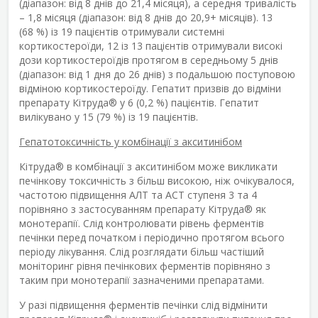
(діапазон: від 8 днів до 21,4 місяця), а середня тривалість
– 1,8 місяця (діапазон: від 8 днів до 20,9+ місяців). 13
(68 %) із 19 пацієнтів отримували системні
кортикостероїди, 12 із 13 пацієнтів отримували високі
дози кортикостероїдів протягом в середньому 5 днів
(діапазон: від 1 дня до 26 днів) з подальшою поступовою
відміною кортикостероїду. Гепатит призвів до відміни
препарату Кітруда
®
у 6 (0,2 %) пацієнтів. Гепатит
вилікувано у 15 (79 %) із 19 пацієнтів.
Гепатотоксичність у комбінації з акситинібом
Кітруда
®
в комбінації з акситинібом може викликати
печінкову токсичність з більш високою, ніж очікувалося,
частотою підвищення АЛТ та АСТ ступеня 3 та 4
порівняно з застосуванням препарату Кітруда
®
як
монотерапії. Слід контролювати рівень ферментів
печінки перед початком і періодично протягом всього
періоду лікування. Слід розглядати більш частіший
моніторинг рівня печінкових ферментів порівняно з
таким при монотерапії зазначеними препаратами.
У разі підвищення ферментів печінки слід відмінити