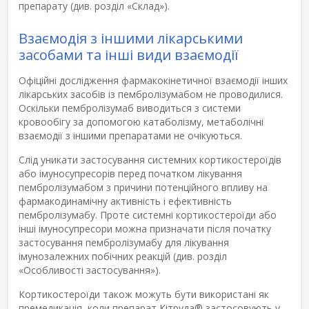
препарату (див. розділ «Склад»).
Взаємодія з іншими лікарськими
засобами та інші види взаємодії
Офіційні дослідження фармакокінетичної взаємодії інших
лікарських засобів із пембролізумабом не проводилися.
Оскільки пембролізумаб виводиться з системи
кровообігу за допомогою катаболізму, метаболічні
взаємодії з іншими препаратами не очікуються.
Слід уникати застосування системних кортикостероїдів
або імуносупресорів перед початком лікування
пембролізумабом з причини потенційного впливу на
фармакодинамічну активність і ефективність
пембролізумабу. Проте системні кортикостероїди або
інші імуносупресори можна призначати після початку
застосування пембролізумабу для лікування
імунозалежних побічних реакцій (див. розділ
«Особливості застосування»).
Кортикостероїди також можуть бути використані як
премедикація, коли препарат Кітруда
®
застосовують у