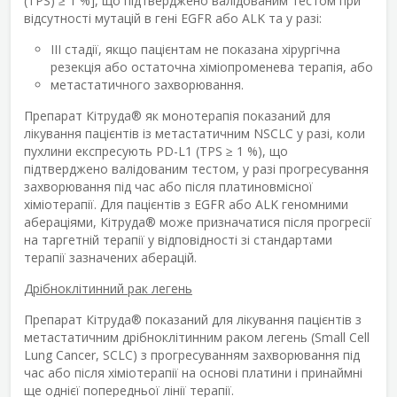
(TPS) ≥ 1 %], що підтверджено валідованим тестом при
відсутності мутацій в гені EGFR або ALK та у разі:
III стадії, якщо пацієнтам не показана хірургічна
резекція або остаточна хіміопроменева терапія, або
метастатичного захворювання.
Препарат Кітруда
®
як монотерапія показаний для
лікування пацієнтів із метастатичним NSCLC у разі, коли
пухлини експресують PD-L1 (TPS ≥ 1 %), що
підтверджено валідованим тестом, у разі прогресування
захворювання під час або після платиновмісної
хіміотерапії. Для пацієнтів з EGFR або ALK геномними
абераціями, Кітруда
®
може призначатися після прогресії
на таргетній терапії у відповідності зі стандартами
терапії зазначених аберацій.
Дрібноклітинний рак легень
Препарат Кітруда
®
показаний для лікування пацієнтів з
метастатичним дрібноклітинним раком легень (Small Cell
Lung Cancer, SCLC) з прогресуванням захворювання під
час або після хіміотерапії на основі платини і принаймні
ще однієї попередньої лінії терапії.