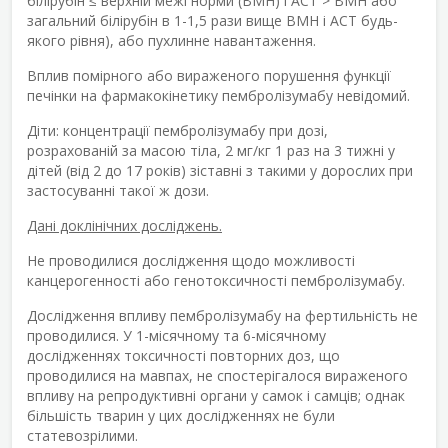
білірубін ≤ верхній межі норми (ВМН) і АСТ > ВМН або
загальний білірубін в 1-1,5 рази вище ВМН і АСТ будь-
якого рівня), або пухлинне навантаження.
Вплив помірного або вираженого порушення функції
печінки на фармакокінетику пембролізумабу невідомий.
Діти: концентрації пембролізумабу при дозі,
розрахованій за масою тіла, 2 мг/кг 1 раз на 3 тижні у
дітей (від 2 до 17 років) зіставні з такими у дорослих при
застосуванні такої ж дози.
Дані доклінічних досліджень.
Не проводилися дослідження щодо можливості
канцерогенності або генотоксичності пембролізумабу.
Дослідження впливу пембролізумабу на фертильність не
проводилися. У 1-місячному та 6-місячному
дослідженнях токсичності повторних доз, що
проводилися на мавпах, не спостерігалося вираженого
впливу на репродуктивні органи у самок і самців; однак
більшість тварин у цих дослідженнях не були
статевозрілими.