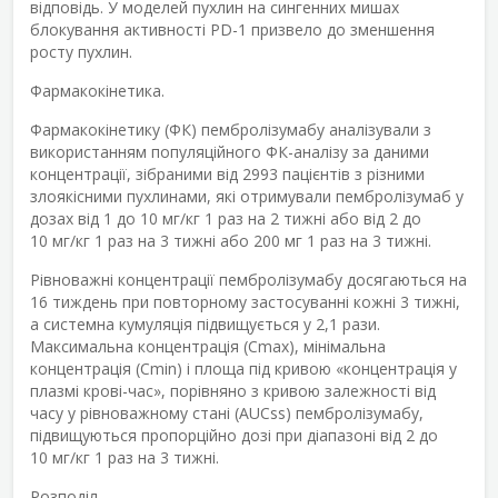
відповідь. У моделей пухлин на сингенних мишах
блокування активності PD-1 призвело до зменшення
росту пухлин.
Фармакокінетика.
Фармакокінетику (ФК) пембролізумабу аналізували з
використанням популяційного ФК-аналізу за даними
концентрації, зібраними від 2993 пацієнтів з різними
злоякісними пухлинами, які отримували пембролізумаб у
дозах від 1 до 10 мг/кг 1 раз на 2 тижні або від 2 до
10 мг/кг 1 раз на 3 тижні або 200 мг 1 раз на 3 тижні.
Рівноважні концентрації пембролізумабу досягаються на
16 тиждень при повторному застосуванні кожні 3 тижні,
а системна кумуляція підвищується у 2,1 рази.
Максимальна концентрація (C
max
), мінімальна
концентрація (C
min
) і площа під кривою «концентрація у
плазмі крові-час», порівняно з кривою залежності від
часу у рівноважному стані (AUCss) пембролізумабу,
підвищуються пропорційно дозі при діапазоні від 2 до
10 мг/кг 1 раз на 3 тижні.
Розподіл