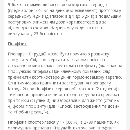
9 %, які отримували високі дози кортикостероїдів
(преднізолон ≥ 40 мг на день або еквівалент) протягом у
середньому 4 днів (діапазон: від 1 до 6 днів) з подальшим
поступовим зниженням дози кортикостероїдів за
відповідною схемою. Надниркову недостатність
вилікувано у 23 % пацієнтів.
Гіпофізит
Препарат Кітруда
®
може бути причиною розвитку
гіпофізиту. Слід спостерігати за станом пацієнтів
стосовно появи ознак і симптомів гіпофізиту (включаючи
гіпофункцію гіпофіза). При клінічному показанні слід
призначити кортикостероїди чи гормонозамісну терапію.
Слід тимчасово припинити застосування препарату
Кітруда
®
при гіпофізиті середньої тяжкості (2 ступеня) і
тимчасово припинити чи остаточно відмінити препарат
при тяжкій (ступінь 3) чи загрозливій для життя (ступінь
4) формі гіпофізиту (див. «Спосіб застосування та дози»
та «Побічні реакції»).
Гіпофізит спостерігався у 17 (0,6 %) із 2799 пацієнтів, які
отримували препарат Кітруда
®
, включаючи гіпофізит