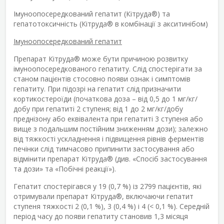
Імуноопосередкований гепатит (
Кітруда
®
) та
гепатотоксичність (
Кітруда
®
в комбінації з акситинібом)
Імуноопосередкований гепатит
Препарат Кітруда
®
може бути причиною розвитку
імуноопосередкованого гепатиту. Слід спостерігати за
станом пацієнтів стосовно появи ознак і симптомів
гепатиту. При підозрі на гепатит слід призначити
кортикостероїди (початкова доза – від 0,5 до 1 мг/кг/
добу при гепатиті 2 ступеня; від 1 до 2 мг/кг/добу
преднізону або еквівалента при гепатиті 3 ступеня або
вище з подальшим постійним зниженням дози); залежно
від тяжкості ускладнення і підвищення рівнів ферментів
печінки слід тимчасово припинити застосування або
відмінити препарат Кітруда
®
(див. «Спосіб застосування
та дози» та «Побічні реакції»).
Гепатит спостерігався у 19 (0,7 %) із 2799 пацієнтів, які
отримували препарат Кітруда
®
, включаючи гепатит
ступеня тяжкості 2 (0,1 %), 3 (0,4 %) і 4 (< 0,1 %). Середній
період часу до появи гепатиту становив 1,3 місяця