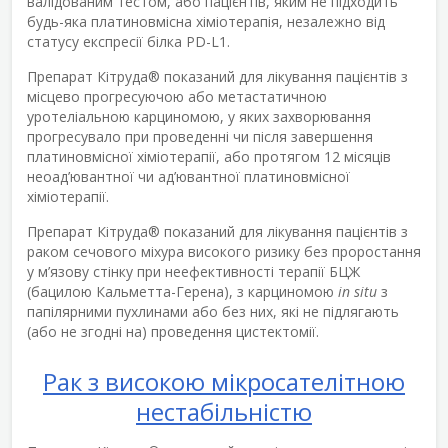
валідованим тестом, або пацієнтів, яким не підходить
будь-яка платиновмісна хіміотерапія, незалежно від
статусу експресії білка PD-L1.
Препарат Кітруда
®
показаний для лікування пацієнтів з
місцево прогресуючою або метастатичною
уротеліальною карциномою, у яких захворювання
прогресувало при проведенні чи після завершення
платиновмісної хіміотерапії, або протягом 12 місяців
неоад’ювантної чи ад’ювантної платиновмісної
хіміотерапії.
Препарат Кітруда
®
показаний для лікування пацієнтів з
раком сечового міхура високого ризику без проростання
у м’язову стінку при неефективності терапії БЦЖ
(бацилою Кальметта-Герена), з карциномою
in situ
з
папілярними пухлинами або без них, які не підлягають
(або не згодні на) проведення цистектомії.
Рак з високою мікросателітною
нестабільністю