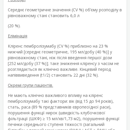
Середнє геометричне значення (CV %) об’єму розподілу в
рівноважному стані становить 6,0 л
(20 %).
Елімінація
Кліренс пембролізумабу (CV %) приблизно на 23 %
нижчий [середнє геометричне, 195 мл/добу (40 %)] у
рівноважному стані, ніж після введення першої дози
[252 мл/добу (37 %)]; таке зниження кліренсу з часом не
розглядається як клінічно важливе. Кінцевий період
напіввиведення (t
1/2
) становить 22 дні (32 %).
Окремі групи пацієнтів.
Не мають клінічно важливого впливу на кліренс
пембролізумабу такі фактори: вік (від 15 до 94 років),
стать, раса (89 % представників європеоїдної раси),
порушення функції нирок (швидкість клубочкової
фільтрації (ШКФ) ≥ 15 мл/хв/1,73 м
2
), порушення функції
печінки середнього ступеня тяжкості (загальний