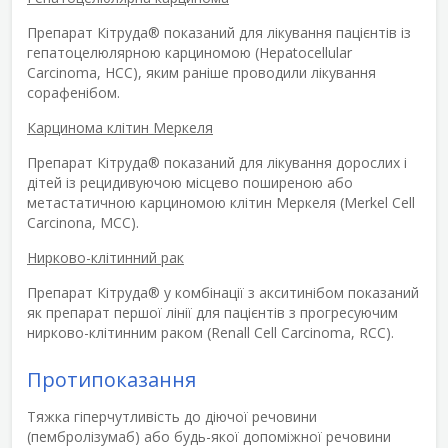
Препарат Кітруда
®
показаний для лікування пацієнтів із
гепатоцелюлярною карциномою (Hepatocellular
Carcinoma, HCC), яким раніше проводили лікування
сорафенібом.
Карцинома клітин Меркеля
Препарат Кітруда
®
показаний для лікування дорослих і
дітей із рецидивуючою місцево поширеною або
метастатичною карциномою клітин Меркеля (Merkel Cell
Carcinona, MCC).
Нирково-клітинний рак
Препарат Кітруда
®
у комбінації з акситинібом показаний
як препарат першої лінії для пацієнтів з прогресуючим
нирково-клітинним раком (Renall Cell Carcinoma, RCC).
Протипоказання
Тяжка гіперчутливість до діючої речовини
(пембролізумаб) або будь-якої допоміжної речовини