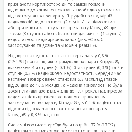
призначати кортикостероїди та замісні гормони
відповідно до клінічних показань. Необхідно утриматись
від застосування препарату Кітруда
®
при надмірній
наднирковій недостатності (2 ступінь) та відмовитись
або припинити застосування препарату Кітруда
®
при
тяжкій (3 ступінь) або небезпечній для життя (4 ступінь)
недостатності надниркових залоз (див. «Спосіб
застосування та дози» та «Побічні реакції»).
Надниркова недостатність спостерігалася у 0,8 %
(22/2799) пацієнтів, які отримували препарат Кітруда
®
,
включаючи 4-й ступінь (< 0,1 %), 3-й ступінь (0,3 %) та 2-й
ступінь (0,3 %) надниркової недостатності. Середній час
настання захворювання становив 5,3 місяця (діапазон:
від 26 днів до 16,6 місяців), а медіана тривалості не була
досягнута (діапазон: від 4 днів до 1,9+ року). Надниркова
недостатність призвела до повного припинення
застосування препарату Кітруда
®
у < 0,1 % пацієнтів та
відмови від подальшого застосування препарату
Кітруда
®
у 0,3 % пацієнтів.
Системні кортикостероїди були потрібні 77 % (17/22)
пацієнтам з наднирковою недостатністю, включаючи