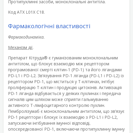
Протипухлинні засоби, моноклональні антитіла.
Код АТХ L01X C18.
Фармакологічні властивості
Фармакодинаміка.
Механізм дії
.
Препарат Кітруда
®
є гуманізованим моноклональним
антитілом, що блокує взаємодію між рецептором
програмованої смерті клітин-1 (PD-1) та його лігандами
PD-L1 і PD-L2. Зв’язування PD-1 ліганда (PD-L1 і PD-L2) із
рецептором PD-1, що міститься у T-клітинах, інгібує
проліферацію Т-клітин і продукцію цитокінів. Активізація
PD-1 ліганда відбувається у деяких пухлинах і передача
сигналів цим шляхом може сприяти гальмуванню
активного Т-лімфоцитарного контролю пухлин.
Пембролізумаб є моноклональним антитілом, що зв’язує
PD‑1 рецептори і блокує їх взаємодію з PD-L1 і PD-L2,
запускаючи інгібування імунної відповіді,
опосередкованої PD-1, включаючи протипухлинну імунну