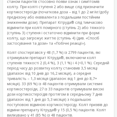
станом пацієнтів стосовно появи ознак і симптомів
коліту. При коліті ступеня 2 або вище слід призначити
кортикостероїди (початкова доза – від 1 до 2 мг/кг/добу
преднізону або еквівалента з подальшим постійним
зниженням дози). Препарат Кітруда
®
слід тимчасово
відмінити при коліті помірного (ступінь 2) або тяжкого
(ступінь 3) ступеня і остаточно відмінити при формі
коліту, що загрожує життю (ступінь 4) (див. «Спосіб
застосування та дози» та «Побічні реакції»).
Коліт спостерігався у 48 (1,7 %) із 2799 пацієнтів, які
отримували препарат Кітруда
®
, включаючи коліт
ступенів тяжкості 2 (0,4 %), 3 (1,1 %) і 4 (<0,1 %). Середній
період часу до розвитку коліту становив 3,5 місяці
(діапазон: від 10 днів до 16,2 місяця), а середня
тривалість – 1,3 місяця (діапазон: від 1 дня до 8,7+
місяця). 33 (69 %) із 48 пацієнтів отримували системні
кортикостероїди, 27 із 33 пацієнтів отримували високі
дози кортикостероїдів протягом в середньому 7 днів
(діапазон: від 1 дня до 5,3 місяця) з подальшою
поступовою відміною кортикостероїду. Коліт призвів до
відміни препарату Кітруда
®
у 15 (0,5 %) пацієнтів. Коліт
вилікувано у 41 (85 %) із 48 пацієнтів.