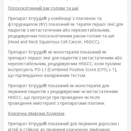
Плоскоклітинний рак голови та шиї
Препарат Кітруда
®
у комбінації з платиною та
фторурацилом (ФУ) показаний як терапія першої лінії для
пацієнтів з метастатичним або нерезектабельним,
рецидивуючим плоскоклітинним раком голови та шиї
(Head and Neck Squamous Cell Cancer, HNSCC).
Препарат Кітруда
®
як монотерапія показаний як
препарат першої лінії для пацієнтів з метастатичним або
нерезектабельним, рецидивуючим HNSCC, коли пухлини
експресують PD-L1 [Combined Positive Score (CPS) ≥ 1],
що підтверджено валідованим тестом.
Препарат Кітруда
®
показаний як монотерапія для
лікування пацієнтів з рецидивуючим чи метастатичним
HNSCC, що прогресує при проведенні чи після
проведення хіміотерапії з препаратами платини.
Класична лімфома Ходжкіна
Препарат Кітруда
®
показаний для лікування дорослих і
дітей зі стійкою до лікування класичною лімфомою