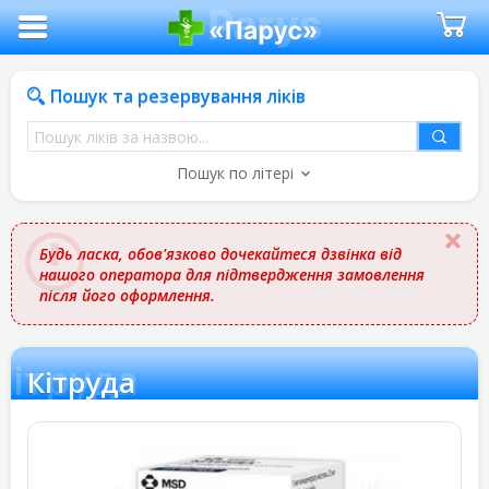
Пошук та резервування ліків
Пошук
ліків
Пошук по літері
за
назвою
Будь ласка, обов'язково дочекайтеся дзвінка від
нашого оператора для підтвердження замовлення
після його оформлення.
Кітруда
Кітруда