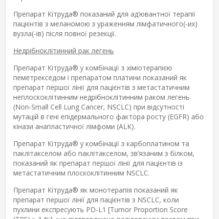
Препарат Кітруда
®
показаний для ад’ювантної терапії
пацієнтів з меланомою з ураженням лімфатичного(-их)
вузла(-ів) після повної резекції.
Недрібноклітинний рак легень
Препарат Кітруда
®
у комбінації з хіміотерапією
пеметрекседом і препаратом платини показаний як
препарат першої лінії для пацієнтів з метастатичним
неплоскоклітинним недрібноклітинним раком легень
(Non-Small Cell Lung Cancer, NSCLC) при відсутності
мутацій в гені епідермального фактора росту (EGFR) або
кінази анапластичної лімфоми (ALK).
Препарат Кітруда
®
у комбінації з карбоплатином та
паклітакселом або паклітакселом, зв’язаним з білком,
показаний як препарат першої лінії для пацієнтів із
метастатичним плоскоклітинним NSCLC.
Препарат Кітруда
®
як монотерапія показаний як
препарат першої лінії для пацієнтів з NSCLC, коли
пухлини експресують PD-L1 [Tumor Proportion Score