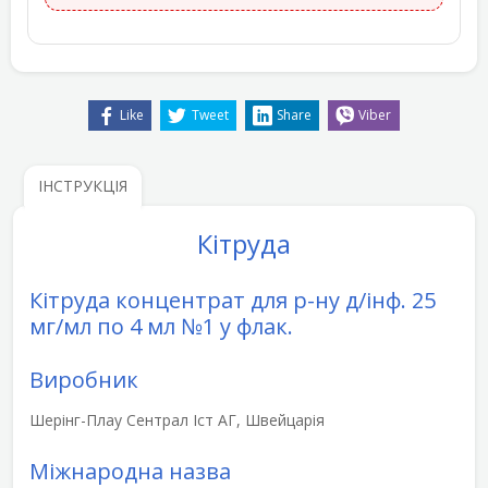
Like
Tweet
Share
Viber
ІНСТРУКЦІЯ
Кітруда
Кітруда концентрат для р-ну д/інф. 25
мг/мл по 4 мл №1 у флак.
Виробник
Шерінг-Плау Сентрал Іст АГ, Швейцарія
Міжнародна назва