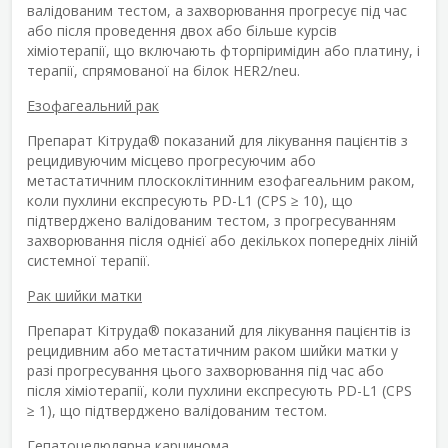
валідованим тестом, а захворювання прогресує під час
або після проведення двох або більше курсів
хіміотерапії, що включають фторпіримідин або платину, і
терапії, спрямованої на білок HER2/neu.
Езофагеальний рак
Препарат Кітруда
®
показаний для лікування пацієнтів з
рецидивуючим місцево прогресуючим або
метастатичним плоскоклітинним езофагеальним раком,
коли пухлини експресують PD-L1 (CPS ≥ 10), що
підтверджено валідованим тестом, з прогресуванням
захворювання після однієї або декількох попередніх ліній
системної терапії.
Рак шийки матки
Препарат Кітруда
®
показаний для лікування пацієнтів із
рецидивним або метастатичним раком шийки матки у
разі прогресування цього захворювання під час або
після хіміотерапії, коли пухлини експресують PD-L1 (CPS
≥ 1), що підтверджено валідованим тестом.
Гепатоцелюлярна карцинома