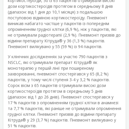
кортикостероїди, 50 із 63 пацієнтів отримували високі
дози кортикостероїдів протягом в середньому 8 днів
(діапазон: від 1 дня до 10,1 місяця) з подальшою
поступовою відміною кортикостероїду. Пневмоніт
виникав набагато частіше у пацієнтів із попереднім
опроміненням грудної клітки (6,9 %), ніж у пацієнтів, які
не отримували радіотерапії (2,9 %). Пневмоніт призвів до
відміни препарату Кітруда
®
у 36 (1,3 %) пацієнтів.
Пневмоніт вилікувано у 55 (59 %) із 94 пацієнтів.
У клінічних дослідженнях за участю 790 пацієнтів з
NSCLC, які отримували препарат Кітруда
®
як
монотерапію у першій лінії при поширеному
захворюванні, пневмоніт спостерігався у 65 (8,2 %)
пацієнтів, у тому числі ступеня 3-4 у 3,2 % пацієнтів.
Сорок вісім з 65 пацієнтів отримували високі дози
кортикостероїдів протягом в середньому 5 днів
(діапазон: від 1 до 26 днів). Пневмоніт спостерігався у
17 % пацієнтів з опроміненням грудної клітки в анамнезі
та 7,7 % пацієнтів, які раніше не отримували опромінення
грудної клітки. Пневмоніт призвів до відміни препарату
Кітруда
®
у 29 (3,7 %) пацієнтів. Пневмоніт вилікувано у
51 % пацієнтів.