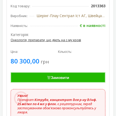
2013363
Код товару:
Шерінг-Плау Сентрал Іст АГ, Швейцарія
Виробник:
Є в наявності
Наявність:
Категорія:
Онкологія, препарати, що діють на с-му крові
Ціна:
Кількість:
80 300,00
грн
Замовити
Увага!
Препарат
Кітруда, концентрат для р-ну д/інф.
25 мг/мл по 4 мл у флак.
є рецептурним, перед
застосуванням обов'язково проконсультуйтесь у
лікаря.