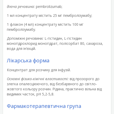
діюча речовина:
pembrolizumab;
1 мл
концентрату містить 25 мг пембролізумабу;
1 флакон (4 мл) концентрату містить 100 мг
пембролізумабу.
Допоміжні речовини
:
L-гістидин, L-гістидин
моногідрохлорид моногідрат, полісорбат 80, сахароза,
вода для ін’єкцій
.
Лікарська форма
Концентрат для розчину для інфузій.
Основні фізико-хімічні властивості:
від прозорого до
злегка опалесціюючого, від безбарвного до світло-
жовтого кольору розчин. Рідина, практично вільна від
видимих часток, рН 5,2-5,8.
Фармакотерапевтична група