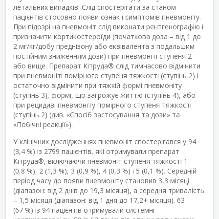
летальних випадків. Слід спостерігати за станом
пацієнтів стосовно появи ознак і симптомів пневмоніту.
При підозрі на пневмоніт слід виконати рентгенографію і
призначити кортикостероїди (початкова доза – від 1 до
2 мг/кг/добу преднізону або еквівалента з подальшим
постійним зниженням дози) при пневмоніті ступеня 2
або вище. Препарат Кітруда
®
слід тимчасово відмінити
при пневмоніті помірного ступеня тяжкості (ступінь 2) і
остаточно відмінити при тяжкій формі пневмоніту
(ступінь 3), формі, що загрожує життю (ступінь 4), або
при рецидиві пневмоніту помірного ступеня тяжкості
(ступінь 2) (див. «Спосіб застосування та дози» та
«Побічні реакції»).
У клінічних дослідженнях пневмоніт спостерігався у 94
(3,4 %) із 2799 пацієнтів, які отримували препарат
Кітруда
®
, включаючи пневмоніт ступеня тяжкості 1
(0,8 %), 2 (1,3 %), 3 (0,9 %), 4 (0,3 %) і 5 (0,1 %). Середній
період часу до появи пневмоніту становив 3,3 місяці
(діапазон: від 2 днів до 19,3 місяця), а середня тривалість
– 1,5 місяця (діапазон: від 1 дня до 17,2+ місяця). 63
(67 %) із 94 пацієнтів отримували системні