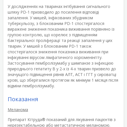
У дослідженнях на тваринах інгібування сигнального
шляху PD-1 призводило до посилення відповіді
запалення. У мишей, інфікованих збудником
туберкульозу, з блокованим PD-1 спостерігалося
виражене зниження показника виживання порівняно із
групою контролю, що корелює з підвищенням
бактеріальної проліферації та реакції запалення у цих
тварин. У мишей з блокованим PD-1 також
спостерігалося зниження показника виживання при
інфікуванні вірусом лімфатичного хоріоменінгіту.
Застосування пембролізумабу у шимпанзе з інфекцією
природнього гепатиту В у 2-х із 4-х тварин призвело до
значущого підвищення рівнів АЛТ, АСТ і ГГТ у сироватці
крові, що зберігалися протягом як мінімум 1 місяця після
відміни пембролізумабу.
Показання
Меланома
Препарат Кітруда
®
показаний для лікування пацієнтів з
нерезектабельною або метастатичною меланомою.