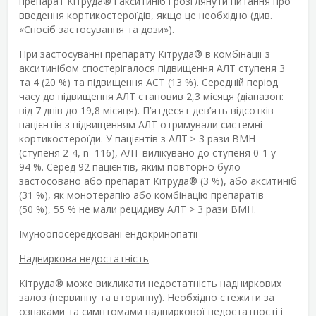
препарат Кітруда
®
і акситиніб і розглянути питання про
введення кортикостероїдів, якщо це необхідно (див.
«Спосіб застосування та дози»).
При застосуванні препарату Кітруда
®
в комбінації з
акситинібом спостерігалося підвищення АЛТ ступеня 3
та 4 (20 %) та підвищення АСТ (13 %). Середній період
часу до підвищення АЛТ становив 2,3 місяця (діапазон:
від 7 днів до 19,8 місяця). П’ятдесят дев’ять відсотків
пацієнтів з підвищенням АЛТ отримували системні
кортикостероїди. У пацієнтів з АЛТ ≥ 3 рази ВМН
(ступеня 2-4, n=116), АЛТ вилікувано до ступеня 0-1 у
94 %. Серед 92 пацієнтів, яким повторно було
застосовано або препарат Кітруда
®
(3 %), або акситиніб
(31 %), як монотерапію або комбінацію препаратів
(50 %), 55 % не мали рецидиву АЛT > 3 рази ВМН.
Імуноопосередковані ендокринопатії
Надниркова недостатність
Кітруда
®
може викликати недостатність надниркових
залоз (первинну та вторинну). Необхідно стежити за
ознаками та симптомами надниркової недостатності і