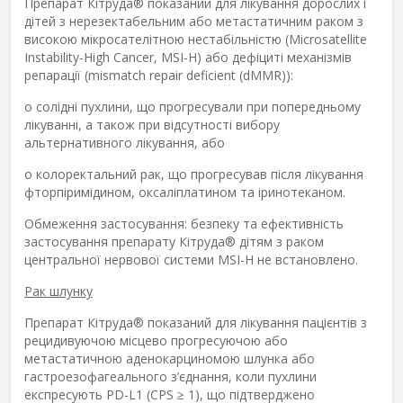
Препарат Кітруда
®
показаний для лікування дорослих і
дітей з нерезектабельним або метастатичним раком з
високою мікросателітною нестабільністю (Microsatellite
Instability-High Cancer, MSI-H) або дефіциті механізмів
репарації (mismatch repair deficient (dMMR)):
o солідні пухлини, що прогресували при попередньому
лікуванні, а також при відсутності вибору
альтернативного лікування, або
o колоректальний рак, що прогресував після лікування
фторпіримідином, оксаліплатином та іринотеканом.
Обмеження застосування: безпеку та ефективність
застосування препарату Кітруда
®
дітям з раком
центральної нервової системи MSI-H не встановлено.
Рак шлунку
Препарат Кітруда
®
показаний для лікування пацієнтів з
рецидивуючою місцево прогресуючою або
метастатичною аденокарциномою шлунка або
гастроезофагеального з’єднання, коли пухлини
експресують PD-L1 (CPS ≥ 1), що підтверджено