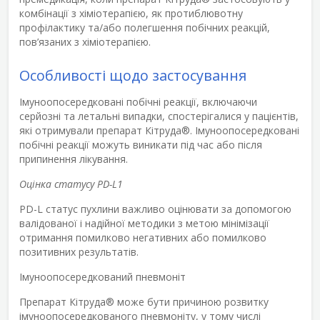
комбінації з хіміотерапією, як протиблювотну
профілактику та/або полегшення побічних реакцій,
пов’язаних з хіміотерапією.
Особливості щодо застосування
Імуноопосередковані побічні реакції, включаючи
серйозні та летальні випадки, спостерігалися у пацієнтів,
які отримували препарат Кітруда
®
. Імуноопосередковані
побічні реакції можуть виникати під час або після
припинення лікування.
Оцінка статусу PD-L1
PD-L статус пухлини важливо оцінювати за допомогою
валідованої і надійної методики з метою мінімізації
отримання помилково негативних або помилково
позитивних результатів.
Імуноопосередкований пневмоніт
Препарат Кітруда
®
може бути причиною розвитку
імуноопосередкованого пневмоніту, у тому числі