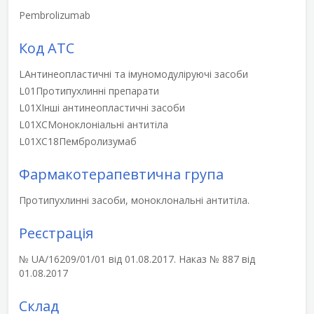
Pembrolizumab
Код АТС
L
Антинеопластичні та імуномодуліруючі засоби
L01
Протипухлинні препарати
L01X
Інші антинеопластичні засоби
L01XC
Моноклоніальні антитіла
L01XC18
Пембролизумаб
Фармакотерапевтична група
Протипухлинні засоби, моноклональні антитіла.
Реєстрація
№ UA/16209/01/01 від 01.08.2017. Наказ № 887 від
01.08.2017
Склад