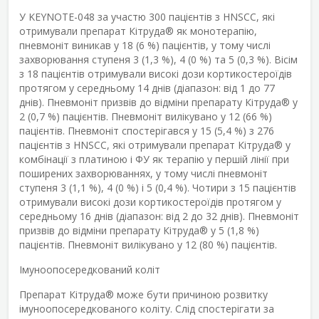
У KEYNOTE-048 за участю 300 пацієнтів з HNSCC, які
отримували препарат Кітруда
®
як монотерапію,
пневмоніт виникав у 18 (6 %) пацієнтів, у тому числі
захворювання ступеня 3 (1,3 %), 4 (0 %) та 5 (0,3 %). Вісім
з 18 пацієнтів отримували високі дози кортикостероїдів
протягом у середньому 14 днів (діапазон: від 1 до 77
днів). Пневмоніт призвів до відміни препарату Кітруда
®
у
2 (0,7 %) пацієнтів. Пневмоніт вилікувано у 12 (66 %)
пацієнтів. Пневмоніт спостерігався у 15 (5,4 %) з 276
пацієнтів з HNSCC, які отримували препарат Кітруда
®
у
комбінації з платиною і ФУ як терапію у першій лінії при
поширених захворюваннях, у тому числі пневмоніт
ступеня 3 (1,1 %), 4 (0 %) і 5 (0,4 %). Чотири з 15 пацієнтів
отримували високі дози кортикостероїдів протягом у
середньому 16 днів (діапазон: від 2 до 32 днів). Пневмоніт
призвів до відміни препарату Кітруда
®
у 5 (1,8 %)
пацієнтів. Пневмоніт вилікувано у 12 (80 %) пацієнтів.
Імуноопосередкований коліт
Препарат Кітруда
®
може бути причиною розвитку
імуноопосередкованого коліту. Слід спостерігати за