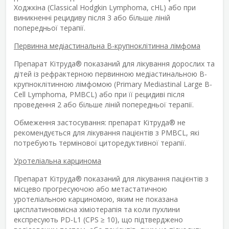
Ходжкіна (Classical Hodgkin Lymphoma, cHL) або при
виникненні рецидиву після 3 або більше ліній
попередньої терапії.
Первинна медіастинальна В-крупноклітинна лімфома
Препарат Кітруда
®
показаний для лікування дорослих та
дітей із рефрактерною первинною медіастинальною В-
крупноклітинною лімфомою (Primary Mediastinal Large B-
Cell Lymphoma, PMBCL) або при її рецидиві після
проведення 2 або більше ліній попередньої терапії.
Обмеження застосування: препарат Кітруда
®
не
рекомендується для лікування пацієнтів з PMBCL, які
потребують термінової циторедуктивної терапії.
Уротеліальна карцинома
Препарат Кітруда
®
показаний для лікування пацієнтів з
місцево прогресуючою або метастатичною
уротеліальною карциномою, яким не показана
цисплатиновмісна хіміотерапія та коли пухлини
експресують PD-L1 (CPS ≥ 10), що підтверджено