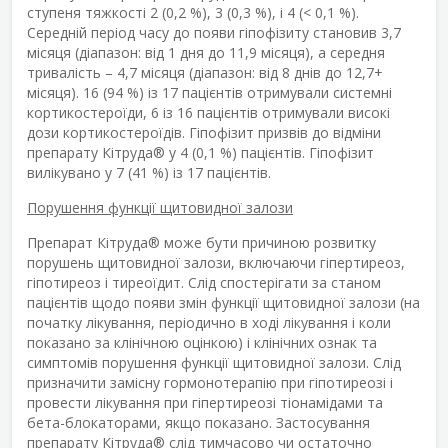
ступеня тяжкості 2 (0,2 %), 3 (0,3 %), і 4 (< 0,1 %).
Середній період часу до появи гіпофізиту становив 3,7
місяця (діапазон: від 1 дня до 11,9 місяця), а середня
тривалість – 4,7 місяця (діапазон: від 8 днів до 12,7+
місяця). 16 (94 %) із 17 пацієнтів отримували системні
кортикостероїди, 6 із 16 пацієнтів отримували високі
дози кортикостероїдів. Гіпофізит призвів до відміни
препарату Кітруда
®
у 4 (0,1 %) пацієнтів. Гіпофізит
вилікувано у 7 (41 %) із 17 пацієнтів.
Порушення функції щитовидної залози
Препарат Кітруда
®
може бути причиною розвитку
порушень щитовидної залози, включаючи гіпертиреоз,
гіпотиреоз і тиреоїдит. Слід спостерігати за станом
пацієнтів щодо появи змін функції щитовидної залози (на
початку лікування, періодично в ході лікування і коли
показано за клінічною оцінкою) і клінічних ознак та
симптомів порушення функції щитовидної залози. Слід
призначити замісну гормонотерапію при гіпотиреозі і
провести лікування при гіпертиреозі тіонамідами та
бета-блокаторами, якщо показано. Застосування
препарату Кітруда
®
слід тимчасово чи остаточно