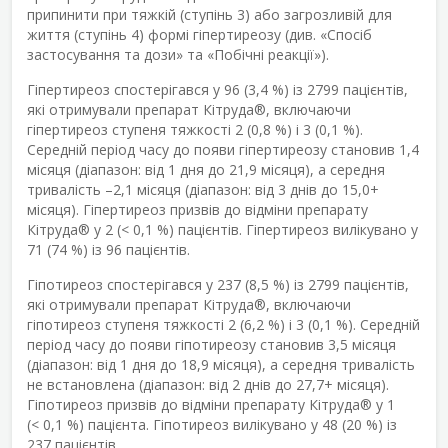
припинити при тяжкій (ступінь 3) або загрозливій для
життя (ступінь 4) формі гіпертиреозу (див. «Спосіб
застосування та дози» та «Побічні реакції»).
Гіпертиреоз спостерігався у 96 (3,4 %) із 2799 пацієнтів,
які отримували препарат Кітруда
®
, включаючи
гіпертиреоз ступеня тяжкості 2 (0,8 %) і 3 (0,1 %).
Середній період часу до появи гіпертиреозу становив 1,4
місяця (діапазон: від 1 дня до 21,9 місяця), а середня
тривалість –2,1 місяця (діапазон: від 3 днів до 15,0+
місяця). Гіпертиреоз призвів до відміни препарату
Кітруда
®
у 2 (< 0,1 %) пацієнтів. Гіпертиреоз вилікувано у
71 (74 %) із 96 пацієнтів.
Гіпотиреоз спостерігався у 237 (8,5 %) із 2799 пацієнтів,
які отримували препарат Кітруда
®
, включаючи
гіпотиреоз ступеня тяжкості 2 (6,2 %) і 3 (0,1 %). Середній
період часу до появи гіпотиреозу становив 3,5 місяця
(діапазон: від 1 дня до 18,9 місяця), а середня тривалість
не встановлена (діапазон: від 2 днів до 27,7+ місяця).
Гіпотиреоз призвів до відміни препарату Кітруда
®
у 1
(< 0,1 %) пацієнта. Гіпотиреоз вилікувано у 48 (20 %) із
237 пацієнтів.