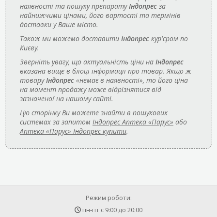
наявності та пошуку препарату
Індопрес
за
найнижчими цінами, його вартості та термінів
доставки у Ваше місто.
Також ми можемо доставити
Індопрес
кур'єром по
Києву.
Зверніть увагу, що актуальність ціни на
Індопрес
вказана вище в блоці інформації про товар. Якщо ж
товару
Індопрес
«немає в наявності», то його ціна
на момент продажу може відрізнятися від
зазначеної на нашому сайті.
Цю сторінку Ви можете знайти в пошукових
системах за запитом
Індопрес Аптека «Парус»
або
Аптека «Парус» Індопрес купити
.
Режим роботи:
пн-пт с
9:00
до
20:00