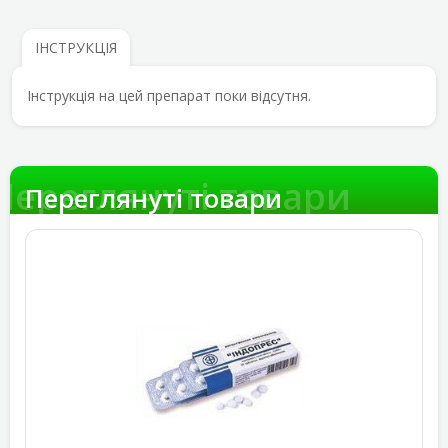
ІНСТРУКЦІЯ
Інструкція на цей препарат поки відсутня.
Переглянуті товари
Переглянуті товари