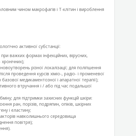
оловним чином макрофагів і T-клітин і вироблення
логічно активної субстанції:
ї при важких формах інфекційних, вірусних,
 хронічних);
 новоутворень різної локалізації
;
для поліпшення
ісля проведення курсів хіміо-, радіо- і променевої
в базової медикаментозної і апаратної терапії);
тивного втручання і / або під час подальшої
бміну; для підтримки захисних функцій шкіри:
єння ран, порізів, подряпин, опіків, шкірних
ену і еластину;
 факторів навколишнього середовища
нення повітря);
ння).