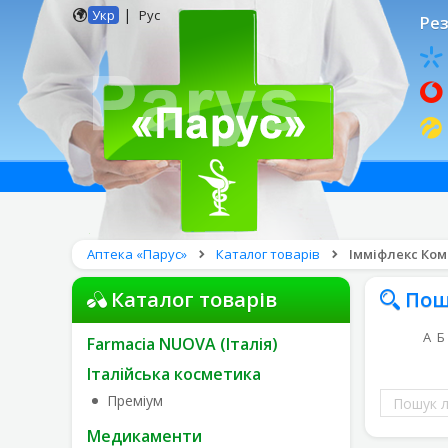
|
Укр
Рус
Рез
Аптека «Парус»
Каталог товарів
Імміфлекс Ком
Каталог товарів
Пош
А
Б
Farmacia NUOVA (Італія)
Італійська косметика
Пошук
Преміум
ліків
Медикаменти
за