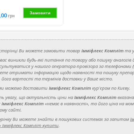
Замовити
,00
грн
 сторінці Ви можете замовити товар
Імміфлекс Компліт
та у
 вас виникли будь-які питання по товару або пошуку аналогів 
сультуватися у нашого оператора-провізора за телефонами
ете отримати інформацію щодо наявності та пошуку преп
, його вартості та термінів доставки у Ваше місто.
ми можемо доставити
Імміфлекс Компліт
кур'єром по Києву.
ть увагу, що актуальність ціни на
Імміфлекс Компліт
вказана
у
Імміфлекс Компліт
«немає в наявності», то його ціна на мо
ому сайті.
рінку Ви можете знайти в пошукових системах за запитом
І
» Імміфлекс Компліт купити
.