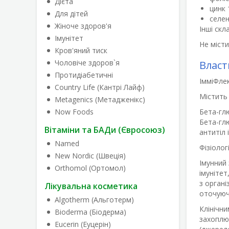
Дієта
цинк 
Для дітей
селен
Жіноче здоров'я
Інші скл
Імунітет
Не місти
Кров'яний тиск
Чоловіче здоров`я
Власт
Протидіабетичні
ІмміФле
Country Life (Кантрі Лайф)
Містить 
Metagenics (Метадженікс)
Now Foods
Бета-глю
Бета-гл
Вітаміни та БАДи (Євросоюз)
антитіл і
Named
Фізіологі
New Nordic (Швеція)
Імунний 
Orthomol (Ортомол)
імунітет
з органі
Лікувальна косметика
оточуючи
Algotherm (Альготерм)
Клінічн
Bioderma (Біодерма)
захоплюю
Eucerin (Еуцерін)