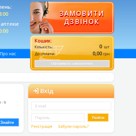
лень:
ЗАМОВИТИ
8:00
ДЗВІНОК
аптеки:
0:00
Кошик:
0
Кількість:
шт
0,00
Про нас
До сплати:
грн
Оформити замовлення
Вхід
0 - 9
Увійти
Знайти
Реєстрація
Забули пароль?