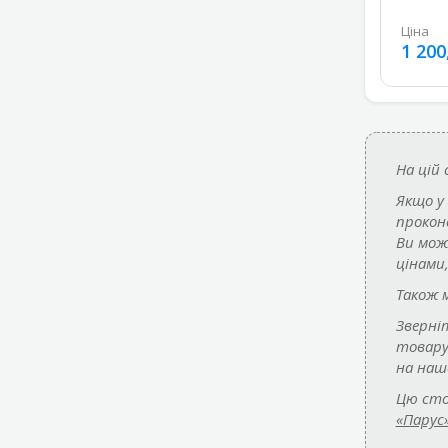
Ціна
1 200
На цій
Якщо у
прокон
Ви мож
цінами
Також 
Зверні
товар
на наш
Цю сто
«Парус