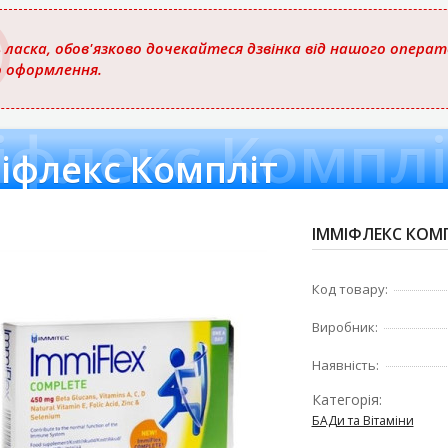
 ласка, обов'язково дочекайтеся дзвінка від нашого опера
о оформлення.
іфлекс Комплі
іфлекс Компліт
ІММІФЛЕКС КОМП
Код товару:
Виробник:
Наявність:
Категорія:
БАДи та Вітаміни