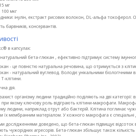
15 мг
 100 мкг
адники: інулін, екстракт рисових волокон, DL-альфа токоферол. 
ть барвників, консервантів.
ивості
кс® в капсулах
:
натуральний бета-глюкан , ефективно підтримує систему імунног
кан - це повністю натуральна речовина, що отримується з клітин
юкан - натуральний вуглевод. Володіє унікальними біологічними
 T-клітини.
чна дія.
захист організму людини традиційно поділяють на дві категорії: 
, при якому ключову роль відіграють клітини-макрофаги. Макрофа
зму людини, наприклад отрут або бактерій. Клітина поглинає чу
 їх мембранним матеріалом. У кожного макрофага є спеціальні ді
ими дослідженнями доведено, що бета-глюкан підвищує відсоток 
ть чужорідних агресорів. Бета-глюкан збільшує також кількість