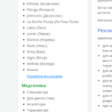
(джерело
Exfoliac (Ексфоліак)
Бета-глю
Filorga (Філорга)
антитіл.
Johnsons (Джонсонс)
Високоо
La Roche-Posay (Ля Рош-Позе)
Laino (Ліно)
Реком
Lierac (Лієрак)
ІмміФлек
Noreva (Норева)
Nuxe (Нюкс)
для а
бакте
Vichy (Віші)
для а
Vigor (Вігор)
якост
Weleda (Веледа)
терап
Біокон
для а
реабіл
Показати всі розділи
для в
Медтехніка
знижу
захво
Глюкометри
для п
Для діагностики
(раді
Інгалятори
при с
Термометри