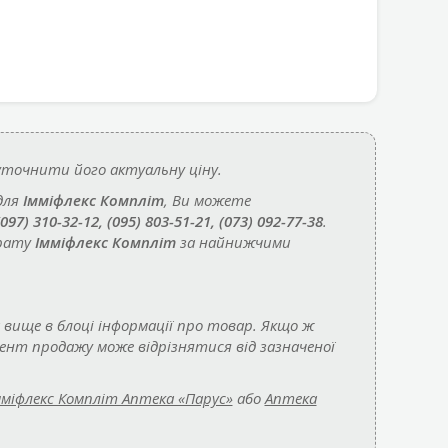
точнити його актуальну ціну.
для
Імміфлекс Компліт
, Ви можете
(097) 310-32-12, (095) 803-51-21, (073) 092-77-38
.
арату
Імміфлекс Компліт
за найнижчими
 вище в блоці інформації про товар. Якщо ж
мент продажу може відрізнятися від зазначеної
мміфлекс Компліт Аптека «Парус»
або
Аптека