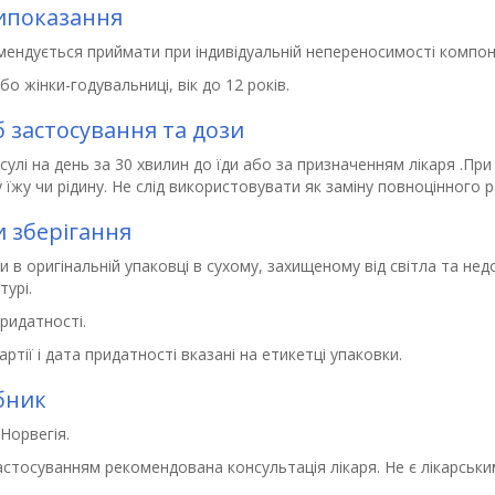
ипоказання
мендується приймати при індивідуальній непереносимості компон
або жінки-годувальниці, вік до 12 років.
б застосування та дози
сулі на день за 30 хвилин до їди або за призначенням лікаря .Пр
 їжу чи рідину. Не слід використовувати як заміну повноцінного р
 зберігання
и в оригінальній упаковці в сухому, захищеному від світла та нед
урі.
ридатності.
ртії і дата придатності вказані на етикетці упаковки.
бник
 Норвегія.
астосуванням рекомендована консультація лікаря. Не є лікарськи