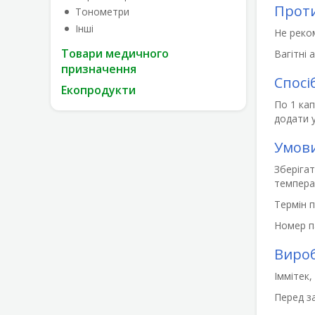
Прот
Тонометри
Інші
Не реко
Товари медичного
Вагітні 
призначення
Спосі
Екопродукти
По 1 кап
додати у
Умови
Зберігат
температ
Термін п
Номер па
Виро
Іммітек,
Перед з