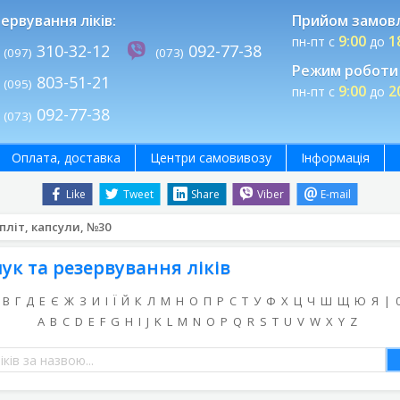
ервування ліків:
Прийом замов
9:00
1
пн-пт с
до
310-32-12
092-77-38
(097)
(073)
Режим роботи 
803-51-21
(095)
9:00
2
пн-пт с
до
092-77-38
(073)
Оплата, доставка
Центри самовивозу
Інформація
Like
Tweet
Share
Viber
E-mail
пліт, капсули, №30
ук та резервування ліків
В
Г
Д
Е
Є
Ж
З
И
І
Ї
Й
К
Л
М
Н
О
П
Р
С
Т
У
Ф
Х
Ц
Ч
Ш
Щ
Ю
Я
|
A
B
C
D
E
F
G
H
I
J
K
L
M
N
O
P
Q
R
S
T
U
V
W
X
Y
Z