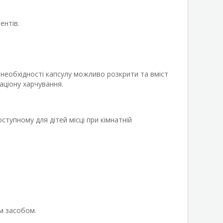
ентів.
и необхідності капсулу можливо розкрити та вміст
аціону харчування.
оступному для дітей місці при кімнатній
м засобом.