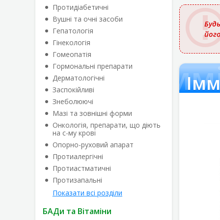
назвою
Протидіабетичні
Вушні та очні засоби
Будь
Гепатологія
йог
Гінекологія
Гомеопатія
Імм
Гормональні препарати
Імм
Дерматологічні
Заспокійливі
Знеболюючі
Мазі та зовнішні форми
Онкологія, препарати, що діють
на с-му крові
Опорно-руховий апарат
Протиалергічні
Протиастматичні
Протизапальні
Показати всі розділи
БАДи та Вітаміни