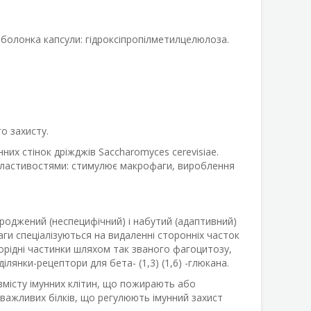
Оболонка капсули: гідроксіпропілметилцелюлоза.
о захисту.
них стінок дріжджів Saccharomyces cerevisiae.
 властивостями: стимулює макрофаги, вироблення
вроджений (неспецифічний) і набутий (адаптивний)
ги спеціалізуються на видаленні сторонніх часток
жорідні частинки шляхом так званого фагоцитозу,
лянки-рецептори для бета- (1,3) (1,6) -глюкана.
вмісту імунних клітин, що пожирають або
 важливих білків, що регулюють імунний захист