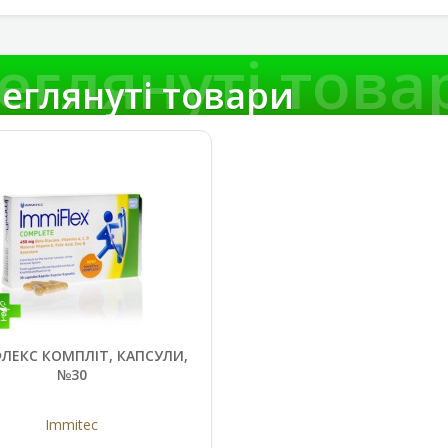
еглянуті това
еглянуті товари
ЛЕКС КОМПЛІТ, КАПСУЛИ,
№30
Immitec