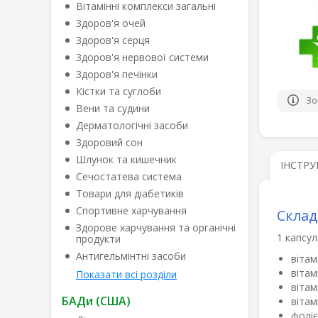
Вітамінні комплекси загальні
Здоров'я очей
Здоров'я серця
Здоров'я нервової системи
Здоров'я печінки
Кістки та суглоби
Зо
Вени та судини
Дерматологічні засоби
Здоровий сон
Шлунок та кишечник
ІНСТРУ
Сечостатева система
Товари для діабетиків
Спортивне харчування
Склад
Здорове харчування та органічні
1 капсул
продукти
Антигельмінтні засоби
вітам
вітам
Показати всі розділи
вітам
БАДи (США)
вітам
фоліє