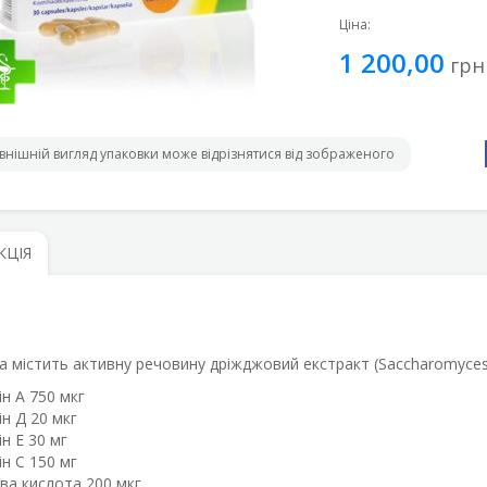
Ціна:
1 200,00
грн
внішній вигляд упаковки може відрізнятися від зображеного
КЦІЯ
а містить активну речовину дріжджовий екстракт (Saccharomyces ce
ін A 750 мкг
ін Д 20 мкг
ін E 30 мг
ін C 150 мг
ва кислота 200 мкг