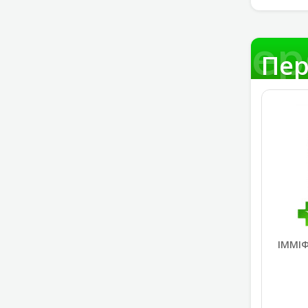
Пер
Пер
ІММІФ