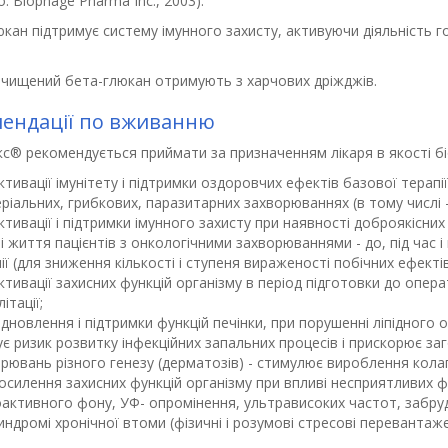
: Biophage Pharma Inc., 2003).
кан підтримує систему імунного захисту, активуючи діяльність г
чищений бета-глюкан отримують з харчових дріжджів.
ендації по вживанню
с® рекомендується приймати за призначенням лікаря в якості біо
ктивації імунітету і підтримки оздоровчих ефектів базової терапі
ріальних, грибкових, паразитарних захворюваннях (в тому числі -
ктивації і підтримки імунного захисту при наявності доброякісних
і життя пацієнтів з онкологічними захворюваннями - до, під час і п
ії (для зниження кількості і ступеня вираженості побічних ефекті
ктивації захисних функцій організму в період підготовки до опера
ітації;
ідновлення і підтримки функцій печінки, при порушенні ліпідного о
є ризик розвитку інфекційних запальних процесів і прискорює заго
рювань різного генезу (дерматозів) - стимулює вироблення колаг
осилення захисних функцій організму при впливі несприятливих
оактивного фону, УФ- опромінення, ультрависоких частот, забруд
индромі хронічної втоми (фізичні і розумові стресові перевантаже