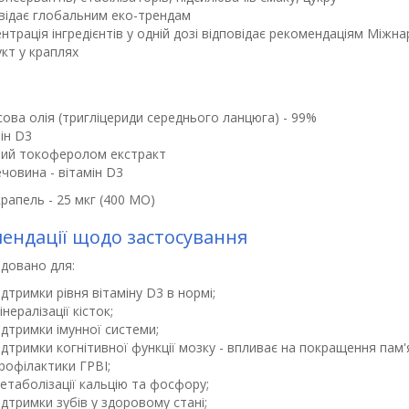
відає глобальним еко-трендам
нтрація інгредієнтів у одній дозі відповідає рекомендаціям Міжна
кт у краплях
ова олія (тригліцериди середнього ланцюга) - 99%
ін D3
тий токоферолом екстракт
човина - вітамін D3
крапель - 25 мкг (400 МО)
ендації щодо застосування
довано для:
ідтримки рівня вітаміну D3 в нормі;
інералізації кісток;
ідтримки імунної системи;
ідтримки когнітивної функції мозку - впливає на покращення пам'я
рофілактики ГРВІ;
етаболізації кальцію та фосфору;
ідтримки зубів у здоровому стані;