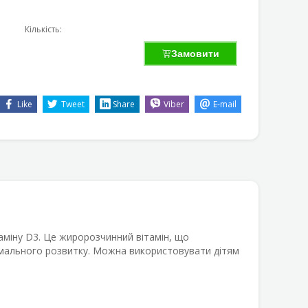
Кількість:
Замовити
Like
Tweet
Share
Viber
E-mail
міну D3. Це жиророзчинний вітамін, що
имального розвитку. Можна використовувати дітям