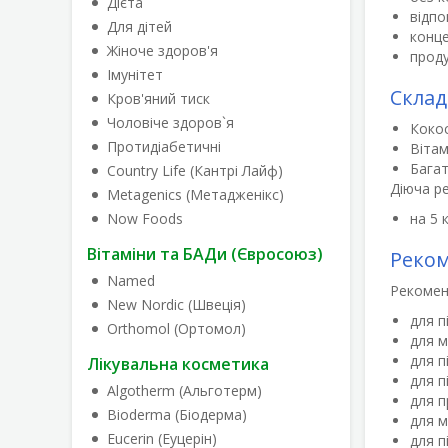
Дієта
відпо
Для дітей
конце
Жіноче здоров'я
проду
Імунітет
Склад
Кров'яний тиск
Чоловіче здоров`я
Кокос
Протидіабетичні
Вітам
Бага
Country Life (Кантрі Лайф)
Діюча ре
Metagenics (Метадженікс)
Now Foods
на 5 
Вітаміни та БАДи (Євросоюз)
Реком
Named
Рекомен
New Nordic (Швеція)
для п
Orthomol (Ортомол)
для м
для п
Лікувальна косметика
для п
Algotherm (Альготерм)
для п
Bioderma (Біодерма)
для м
Eucerin (Еуцерін)
для п