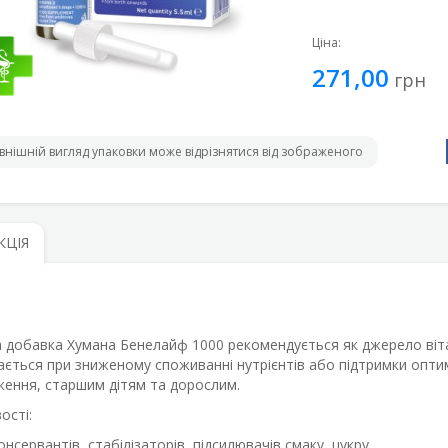
Ціна:
271,00
грн
внішній вигляд упаковки може відрізнятися від зображеного
КЦІЯ
а добавка Хумана Бенелайф 1000 рекомендується як джерело віта
ається при зниженому споживанні нутрієнтів або підтримки опт
ження, старшим дітям та дорослим.
ості:
онсервантів, стабілізаторів, підсилювачів смаку, цукру