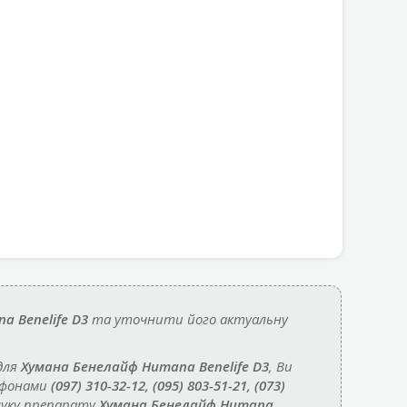
a Benelife D3
та уточнити його актуальну
для
Хумана Бенелайф Humana Benelife D3
, Ви
ефонами
(097) 310-32-12, (095) 803-51-21, (073)
шуку препарату
Хумана Бенелайф Humana