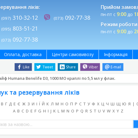
ервування ліків:
Прийом замов
9:00
1
пн-пт с
до
310-32-12
092-77-38
(097)
(073)
Режим роботи 
803-51-21
(095)
9:00
2
пн-пт с
до
092-77-38
(073)
Оплата, доставка
Центри самовивозу
Інформація
Like
Tweet
Share
Viber
E-mail
ф Humana Benelife D3, 1000 МО краплі по 5,5 мл у флак.
ук та резервування ліків
В
Г
Д
Е
Є
Ж
З
И
І
Ї
Й
К
Л
М
Н
О
П
Р
С
Т
У
Ф
Х
Ц
Ч
Ш
Щ
Ю
Я
|
A
B
C
D
E
F
G
H
I
J
K
L
M
N
O
P
Q
R
S
T
U
V
W
X
Y
Z