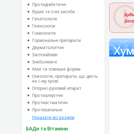
назвою
Протидіабетичні
Вушні та очні засоби
Будь
Гепатологія
йог
Гінекологія
Гомеопатія
мана Бенелайф
Гормональні препарати
Хум
Дерматологічні
Заспокійливі
Знеболюючі
Мазі та зовнішні форми
Онкологія, препарати, що діють
на с-му крові
Опорно-руховий апарат
Протиалергічні
Протиастматичні
Протизапальні
Показати всі розділи
БАДи та Вітаміни