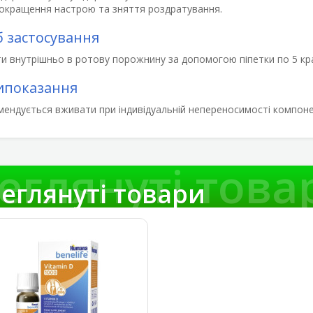
окращення настрою та зняття роздратування.
б застосування
 внутрішньо в ротову порожнину за допомогою піпетки по 5 крапе
ипоказання
мендується вживати при індивідуальній непереносимості компоне
еглянуті това
еглянуті товари