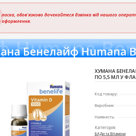
 ласка, обов'язково дочекайтеся дзвінка від нашого опера
о оформлення.
 Humana Bene
ана Бенелайф Humana Be
ХУМАНА БЕНЕЛАЙ
ПО 5,5 МЛ У ФЛА
Код товару:
Виробник:
Наявність:
Категорія:
БАДи та Вітаміни