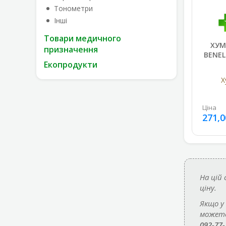
Тонометри
Інші
Товари медичного
ХУМ
призначення
BENEL
Екопродукти
Х
Ціна
271,0
На цій
ціну.
Якщо у
можете
092-77-