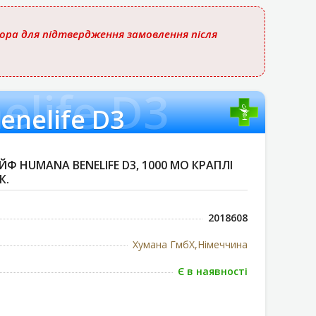
тора для підтвердження замовлення після
life D3
nelife D3
Ф HUMANA BENELIFE D3, 1000 МО КРАПЛІ
К.
2018608
Хумана ГмбХ,Німеччина
Є в наявності