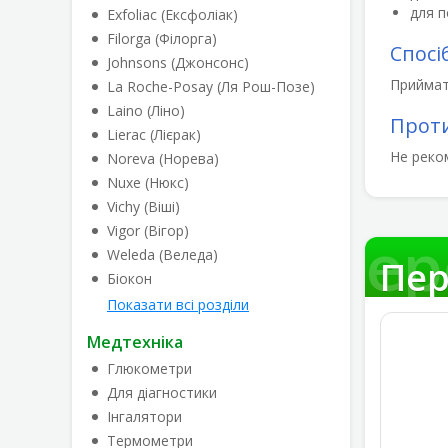
для п
Exfoliac (Ексфоліак)
Filorga (Філорга)
Спосі
Johnsons (Джонсонс)
Приймати
La Roche-Posay (Ля Рош-Позе)
Laino (Ліно)
Прот
Lierac (Лієрак)
Не реко
Noreva (Норева)
Nuxe (Нюкс)
Vichy (Віші)
Vigor (Вігор)
Пер
Weleda (Веледа)
Пер
Біокон
Показати всі розділи
Медтехніка
Глюкометри
Для діагностики
Інгалятори
Термометри