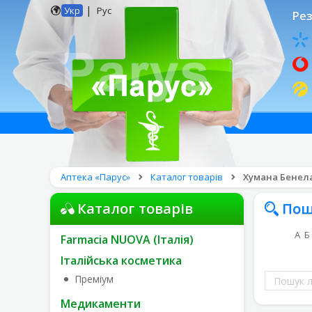
|
Укр
Рус
Рез
Аптека «Парус»
Каталог товарів
Хумана Бенелай
Каталог товарів
Пош
А
Б
Farmacia NUOVA (Італія)
Італійська косметика
Пошук
Преміум
ліків
Медикаменти
за