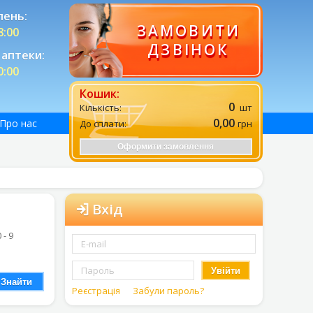
лень:
ЗАМОВИТИ
8:00
ДЗВІНОК
аптеки:
0:00
Кошик:
0
Кількість:
шт
0,00
Про нас
До сплати:
грн
Оформити замовлення
Вхід
0 - 9
Увійти
Знайти
Реєстрація
Забули пароль?