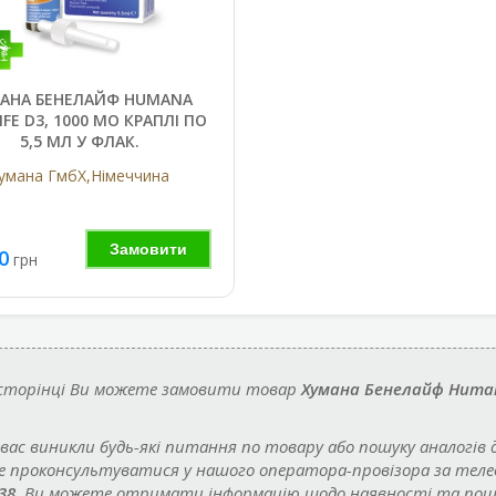
АНА БЕНЕЛАЙФ HUMANA
IFE D3, 1000 МО КРАПЛІ ПО
5,5 МЛ У ФЛАК.
умана ГмбХ,Німеччина
Замовити
0
грн
 сторінці Ви можете замовити товар
Хумана Бенелайф Human
 вас виникли будь-які питання по товару або пошуку аналогів 
 проконсультуватися у нашого оператора-провізора за тел
38
. Ви можете отримати інформацію щодо наявності та по