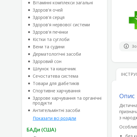
Вітамінні комплекси загальні
Здоров'я очей
Здоров'я серця
Здоров'я нервової системи
Здоров'я печінки
Кістки та суглоби
Вени та судини
Зо
Дерматологічні засоби
Здоровий сон
Шлунок та кишечник
ІНСТРУ
Сечостатева система
Товари для діабетиків
Спортивне харчування
Опис
Здорове харчування та органічні
продукти
Дієтичн
Антигельмінтні засоби
признач
з народ
Показати всі розділи
Особлив
БАДи (США)
без к