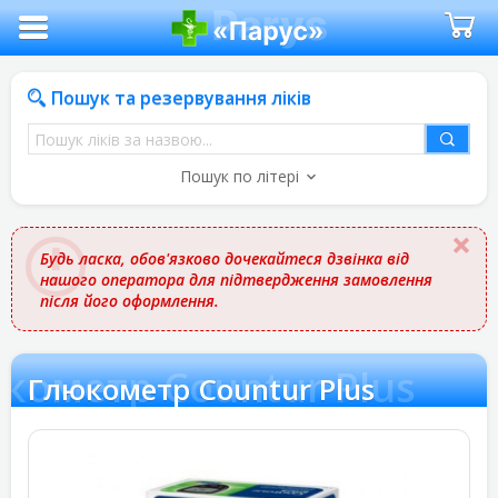
Пошук та резервування ліків
Пошук
ліків
Пошук по літері
за
назвою
Будь ласка, обов'язково дочекайтеся дзвінка від
нашого оператора для підтвердження замовлення
після його оформлення.
кометр Countur Plus
Глюкометр Countur Plus