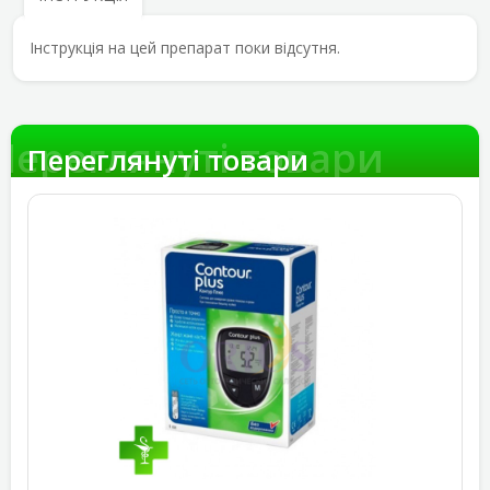
Інструкція на цей препарат поки відсутня.
Переглянуті товари
Переглянуті товари