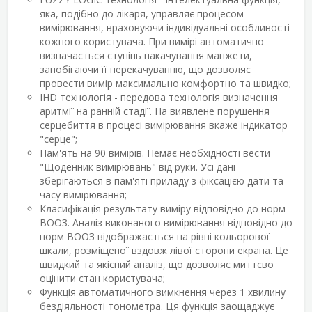
яка, подібно до лікаря, управляє процесом
вимірювання, враховуючи індивідуальні особливості
кожного користувача. При вимірі автоматично
визначається ступінь накачування манжети,
запобігаючи її перекачуванню, що дозволяє
провести вимір максимально комфортно та швидко;
IHD технологія - передова технологія визначення
аритмії на ранній стадії. На виявлене порушення
серцебиття в процесі вимірювання вкаже індикатор
"серце";
Пам'ять на 90 вимірів. Немає необхідності вести
"Щоденник вимірювань" від руки. Усі дані
зберігаються в пам'яті приладу з фіксацією дати та
часу вимірювання;
Класифікація результату виміру відповідно до норм
ВООЗ. Аналіз виконаного вимірювання відповідно до
норм ВООЗ відображається на рівні кольорової
шкали, розміщеної вздовж лівої сторони екрана. Це
швидкий та якісний аналіз, що дозволяє миттєво
оцінити стан користувача;
Функція автоматичного вимкнення через 1 хвилину
бездіяльності тонометра. Ця функція заощаджує