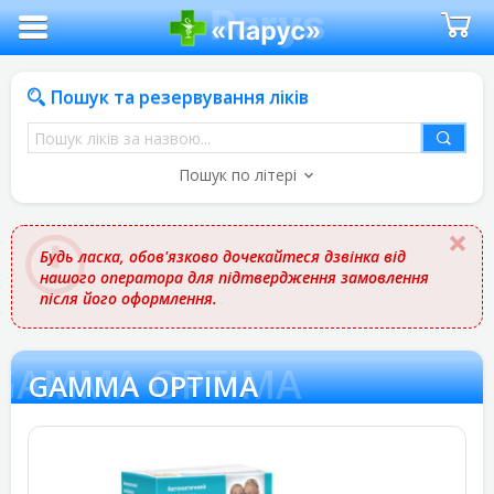
Пошук та резервування ліків
Пошук
ліків
Пошук по літері
за
назвою
Будь ласка, обов'язково дочекайтеся дзвінка від
нашого оператора для підтвердження замовлення
після його оформлення.
GAMMA OPTIMA
GAMMA OPTIMA