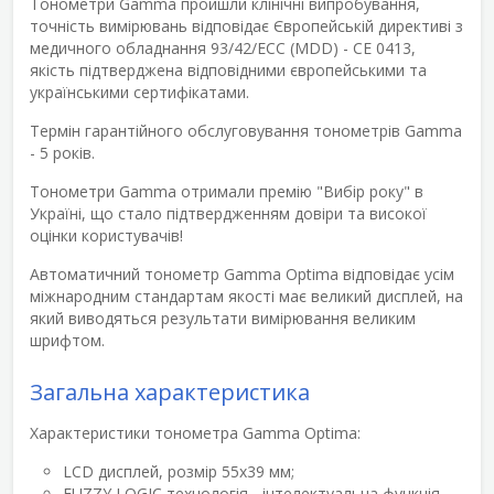
Тонометри Gamma пройшли клінічні випробування,
точність вимірювань відповідає Європейській директиві з
медичного обладнання 93/42/ЕСС (MDD) - CE 0413,
якість підтверджена відповідними європейськими та
українськими сертифікатами.
Термін гарантійного обслуговування тонометрів Gamma
- 5 років.
Тонометри Gamma отримали премію "Вибір року" в
Україні, що стало підтвердженням довіри та високої
оцінки користувачів!
Автоматичний тонометр Gamma Optima відповідає усім
міжнародним стандартам якості має великий дисплей, на
який виводяться результати вимірювання великим
шрифтом.
Загальна характеристика
Характеристики тонометра Gamma Optima:
LCD дисплей, розмір 55х39 мм;
FUZZY LOGIC технологія - інтелектуальна функція,