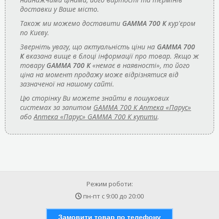
доставки у Ваше місто.
Також ми можемо доставити
GAMMA 700 К
кур'єром
по Києву.
Зверніть увагу, що актуальність ціни на
GAMMA 700
К
вказана вище в блоці інформації про товар. Якщо ж
товару
GAMMA 700 К
«немає в наявності», то його
ціна на момент продажу може відрізнятися від
зазначеної на нашому сайті.
Цю сторінку Ви можете знайти в пошукових
системах за запитом
GAMMA 700 К Аптека «Парус»
або
Аптека «Парус» GAMMA 700 К купити
.
Режим роботи:
пн-пт с
9:00
до
20:00
Замовити товар по телефону