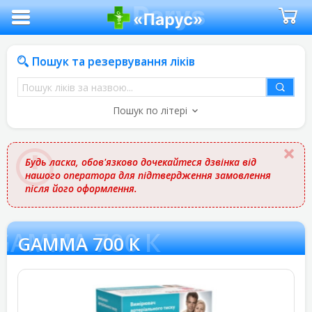
Пошук та резервування ліків
Пошук
ліків
Пошук по літері
за
назвою
Будь ласка, обов'язково дочекайтеся дзвінка від
нашого оператора для підтвердження замовлення
після його оформлення.
GAMMA 700 К
GAMMA 700 К