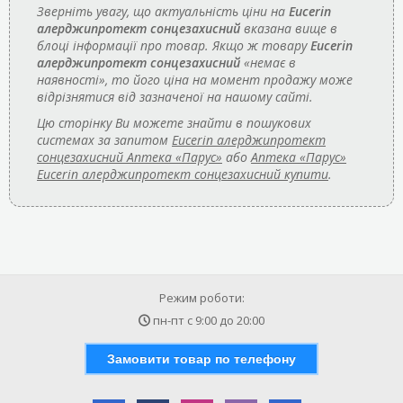
Зверніть увагу, що актуальність ціни на
Eucerin
алерджипротект сонцезахисний
вказана вище в
блоці інформації про товар. Якщо ж товару
Eucerin
алерджипротект сонцезахисний
«немає в
наявності», то його ціна на момент продажу може
відрізнятися від зазначеної на нашому сайті.
Цю сторінку Ви можете знайти в пошукових
системах за запитом
Eucerin алерджипротект
сонцезахисний Аптека «Парус»
або
Аптека «Парус»
Eucerin алерджипротект сонцезахисний купити
.
Режим роботи:
пн-пт с
9:00
до
20:00
Замовити товар по телефону