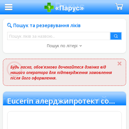
Пошук та резервування ліків
Пошук
ліків
Пошук по літері
за
назвою
Будь ласка, обов'язково дочекайтеся дзвінка від
нашого оператора для підтвердження замовлення
після його оформлення.
отект сонцезахисний
Eucerin алерджипротект сонцезахисний