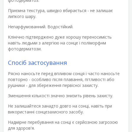
фотодерматоз.
Приємна текстура, швидко вбирається - не залишає
липкого шару.
Непарфумованний. Водостійкий.
Клінічно підтверджено дуже хорошу переносимість
навіть людьми з алергією на сонце і поліморфнм
фотодерматози.
Спосіб застосування
Рясно наносьте перед впливом сонця і часто наносьте
повторно - особливо після плавання, пітливості або
рушники - для збереження первісної захисту.
Зменшення кількості значно знизить рівень захисту.
Не залишайтеся занадто довго на сонці, навіть при
використанні сонцезахисного засобу.
Надмірне перебування на сонці є серйозною загрозою
для здоров'я.