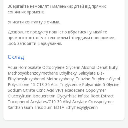
Зберігайте немовлят і маленьких дітей від прямих
сонячних променів.
Уникати контакту з очима.
Дозвольте продукту повністю вбратися і уникайте
прямого контакту з текстилем і твердими поверхнями,
щоб запобігти фарбування.
Склад
Aqua Homosalate Octocrylene Glycerin Alcohol Denat Butyl
Methoxydibenzoylmethane Ethylhexyl Salicylate Bis-
Ethylhexyloxyphenol Methoxyphenyl Triazine Butylene Glycol
Polysilicone-15 C18-36 Acid Triglyceride Polyamide-5 Glycine
Sodium Citrate Citric Acid VP/Hexadecene Copolymer
Glucosylrutin Isoquercitrin Glycyrrhiza Inflata Root Extract
Tocopherol Acrylates/C10-30 Alkyl Acrylate Crosspolymer
Xanthan Gum Trisodium EDTA Ethylhexylglycerin