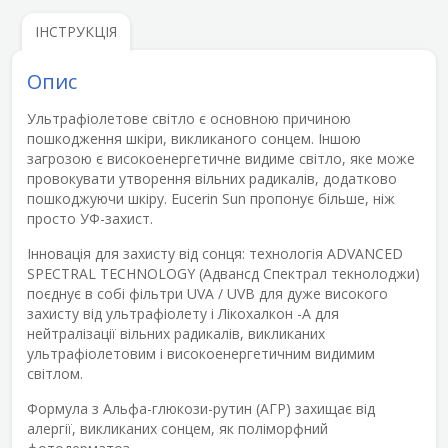
ІНСТРУКЦІЯ
Опис
Ультрафіолетове світло є основною причиною
пошкодження шкіри, викликаного сонцем. Іншою
загрозою є високоенергетичне видиме світло, яке може
провокувати утворення вільних радикалів, додатково
пошкоджуючи шкіру. Eucerin Sun пропонує більше, ніж
просто УФ-захист.
Інновація для захисту від сонця: технологія ADVANCED
SPECTRAL TECHNOLOGY (Адвансд Спектрал текнолоджи)
поєднує в собі фільтри UVA / UVB для дуже високого
захисту від ультрафіолету і Лікохалкон -А для
нейтралізації вільних радикалів, викликаних
ультрафіолетовим і високоенергетичним видимим
світлом.
Формула з Альфа-глюкози-рутин (АГР) захищає від
алергії, викликаних сонцем, як поліморфний