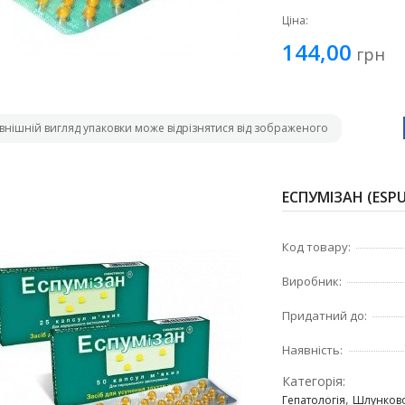
Ціна:
144,00
грн
внішній вигляд упаковки може відрізнятися від зображеного
ЕСПУМІЗАН (ESPU
Код товару:
Виробник:
Придатний до:
Наявність:
Категорія:
,
Гепатологія
Шлунково