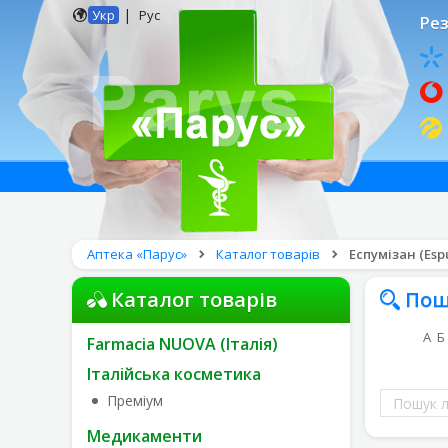
|
Укр
Рус
Рез
Аптека «Парус»
Каталог товарів
Еспумізан (Espu
Каталог товарів
Пош
А
Б
Farmacia NUOVA (Італія)
Італійська косметика
Пошук
Преміум
ліків
Медикаменти
за