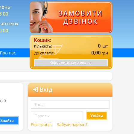
лень:
ЗАМОВИТИ
8:00
ДЗВІНОК
аптеки:
0:00
Кошик:
0
Кількість:
шт
0,00
Про нас
До сплати:
грн
Оформити замовлення
Вхід
0 - 9
Увійти
Знайти
Реєстрація
Забули пароль?