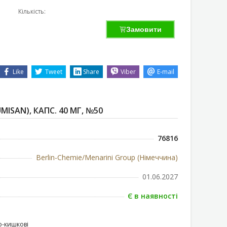
Кількість:
Замовити
Like
Tweet
Share
Viber
E-mail
MISAN), КАПС. 40 МГ, №50
76816
Berlin-Chemie/Menarini Group (Німеччина)
01.06.2027
Є в наявності
-кишкові