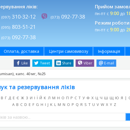
ервування ліків:
Прийом замов
9:00
1
пн-пт с
до
310-32-12
092-77-38
(097)
(073)
Режим роботи 
803-51-21
(095)
9:00
2
пн-пт с
до
092-77-38
(073)
Оплата, доставка
Центри самовивозу
Інформація
Like
Tweet
Share
Viber
E-mail
misan), капс. 40 мг, №25
ук та резервування ліків
В
Г
Д
Е
Є
Ж
З
И
І
Ї
Й
К
Л
М
Н
О
П
Р
С
Т
У
Ф
Х
Ц
Ч
Ш
Щ
Ю
Я
|
A
B
C
D
E
F
G
H
I
J
K
L
M
N
O
P
Q
R
S
T
U
V
W
X
Y
Z