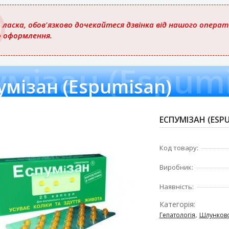
 ласка, обов'язково дочекайтеся дзвінка від нашого опера
о оформлення.
умізан (Espum
умізан (Espumisan)
ЕСПУМІЗАН (ESPU
Код товару:
Виробник:
Наявність:
Категорія:
,
Гепатологія
Шлунково