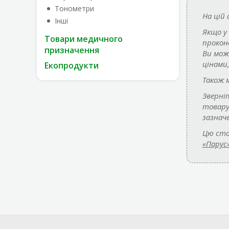
Тонометри
На цій
Інші
Якщо у
Товари медичного
прокон
призначення
Ви мож
цінами
Екопродукти
Також 
Зверні
товар
зазнач
Цю сто
«Парус»