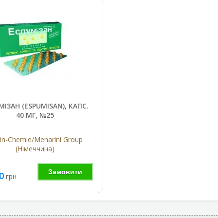
МІЗАН (ESPUMISAN), КАПС.
40 МГ, №25
lin-Chemie/Menarini Group
(Німеччина)
Замовити
0
грн