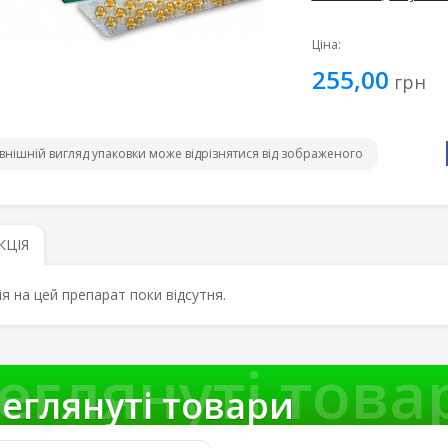
Ціна:
255,00
грн
внішній вигляд упаковки може відрізнятися від зображеного
КЦІЯ
ія на цей препарат поки відсутня.
еглянуті това
еглянуті товари