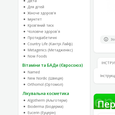
Дієта
Для дітей
Жіноче здоров'я
Імунітет
Кров'яний тиск
Чоловіче здоров`я
Протидіабетичні
Зо
Country Life (Кантрі Лайф)
Metagenics (Метадженікс)
Now Foods
ІНСТРУ
Вітаміни та БАДи (Євросоюз)
Named
Інструкц
New Nordic (Швеція)
Orthomol (Ортомол)
Пер
Лікувальна косметика
Algotherm (Альготерм)
Пер
Bioderma (Біодерма)
Eucerin (Еуцерін)