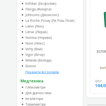
Exfoliac (Ексфоліак)
Filorga (Філорга)
Johnsons (Джонсонс)
La Roche-Posay (Ля Рош-Позе)
Laino (Ліно)
Lierac (Лієрак)
Noreva (Норева)
Nuxe (Нюкс)
Vichy (Віші)
ЕСПУ
Vigor (Вігор)
Weleda (Веледа)
Біокон
Ber
Показати всі розділи
Медтехніка
Ціна
144,0
Глюкометри
Для діагностики
Інгалятори
Термометри