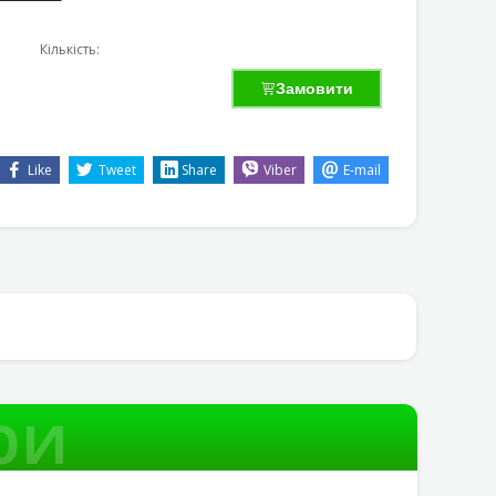
Кількість:
Замовити
Like
Tweet
Share
Viber
E-mail
ри