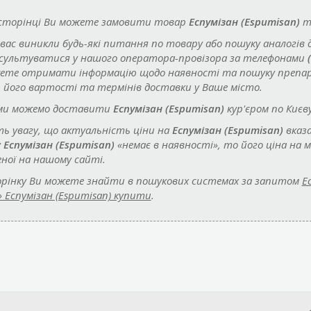
 сторінці Ви можете замовити товар
Еспумізан (Espumisan)
та
 вас виникли будь-які питання по товару або пошуку аналогів 
сультуватися у нашого оператора-провізора за телефонами
ете отримати інформацію щодо наявності та пошуку преп
, його вартості та термінів доставки у Ваше місто.
ми можемо доставити
Еспумізан (Espumisan)
кур'єром по Києву
ть увагу, що актуальність ціни на
Еспумізан (Espumisan)
вказа
у
Еспумізан (Espumisan)
«немає в наявності», то його ціна на 
еної на нашому сайті.
рінку Ви можете знайти в пошукових системах за запитом
Е
 Еспумізан (Espumisan) купити
.