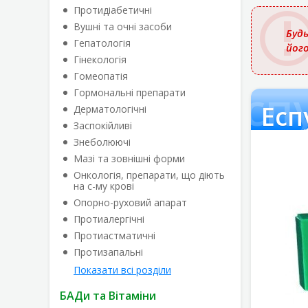
назвою
Протидіабетичні
Вушні та очні засоби
Будь
Гепатологія
йог
Гінекологія
Гомеопатія
Есп
Гормональні препарати
Есп
Дерматологічні
Заспокійливі
Знеболюючі
Мазі та зовнішні форми
Онкологія, препарати, що діють
на с-му крові
Опорно-руховий апарат
Протиалергічні
Протиастматичні
Протизапальні
Показати всі розділи
БАДи та Вітаміни