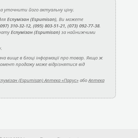
 уточнити його актуальну ціну.
для
Еспумізан (Espumisan)
, Ви можете
(097) 310-32-12, (095) 803-51-21, (073) 092-77-38
.
арату
Еспумізан (Espumisan)
за найнижчими
.
на вище в блоці інформації про товар. Якщо ж
момент продажу може відрізнятися від
спумізан (Espumisan) Аптека «Парус»
або
Аптека