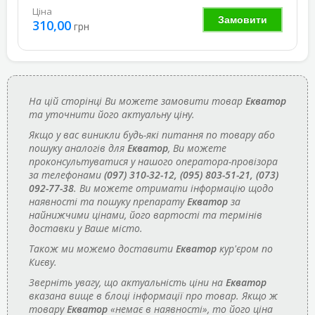
Ціна
Замовити
310,00
грн
На цій сторінці Ви можете замовити товар
Екватор
та уточнити його актуальну ціну.
Якщо у вас виникли будь-які питання по товару або
пошуку аналогів для
Екватор
, Ви можете
проконсультуватися у нашого оператора-провізора
за телефонами
(097) 310-32-12, (095) 803-51-21, (073)
092-77-38
. Ви можете отримати інформацію щодо
наявності та пошуку препарату
Екватор
за
найнижчими цінами, його вартості та термінів
доставки у Ваше місто.
Також ми можемо доставити
Екватор
кур'єром по
Києву.
Зверніть увагу, що актуальність ціни на
Екватор
вказана вище в блоці інформації про товар. Якщо ж
товару
Екватор
«немає в наявності», то його ціна