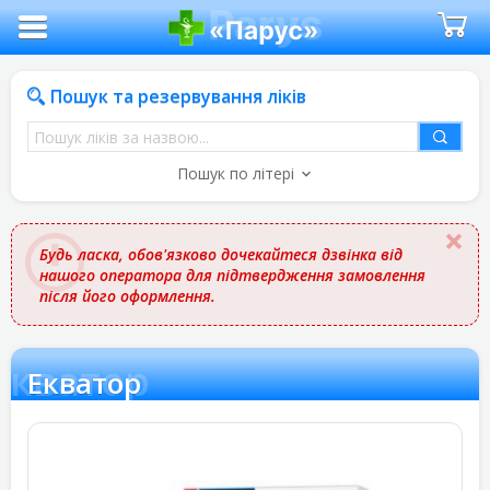
Пошук та резервування ліків
Пошук
ліків
Пошук по літері
за
назвою
Будь ласка, обов'язково дочекайтеся дзвінка від
нашого оператора для підтвердження замовлення
після його оформлення.
Екватор
Екватор