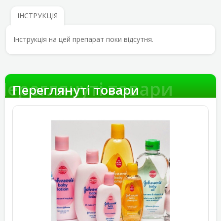
ІНСТРУКЦІЯ
Інструкція на цей препарат поки відсутня.
Переглянуті товари
Переглянуті товари