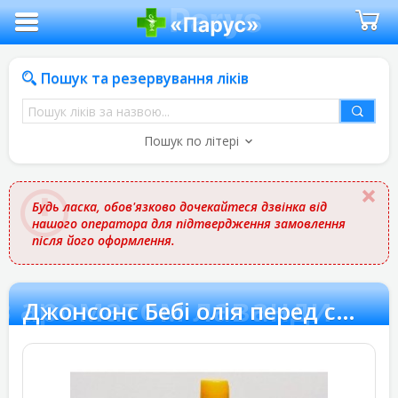
Пошук та резервування ліків
Пошук
ліків
Пошук по літері
за
назвою
Будь ласка, обов'язково дочекайтеся дзвінка від
нашого оператора для підтвердження замовлення
після його оформлення.
 з ароматом лаванди
Джонсонс Бебі олія перед сном з ароматом лаванди