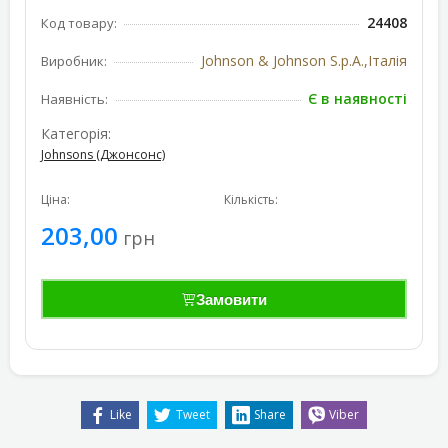
24408
Код товару:
Johnson & Johnson S.p.A.,Італія
Виробник:
Є в наявності
Наявність:
Категорія:
Johnsons (Джонсонс)
Ціна:
Кількість:
203,00
грн
Замовити
Like
Tweet
Share
Viber