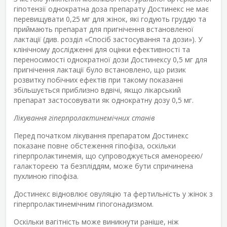
гіпотензії однократна доза препарату Достинекс не має
перевищувати 0,25 мг для жінок, які годують груддю та
приймають препарат для пригнічення встановленої
лактації (див. розділ «Спосіб застосування та дози»). У
клінічному дослідженні для оцінки ефективності та
переносимості однократної дози Достинексу 0,5 мг для
пригнічення лактації було встановлено, що ризик
розвитку побічних ефектів при такому показанні
збільшується приблизно вдвічі, якщо лікарський
препарат застосовувати як однократну дозу 0,5 мг.
Лікування гіперпролактинемічних станів
Перед початком лікування препаратом Достинекс
показане повне обстеження гіпофіза, оскільки
гіперпролактинемія, що супроводжується аменореєю/
галактореєю та безпліддям, може бути спричинена
пухлиною гіпофіза.
Достинекс відновлює овуляцію та фертильність у жінок з
гіперпролактинемічним гіпогонадизмом.
Оскільки вагітність може виникнути раніше, ніж