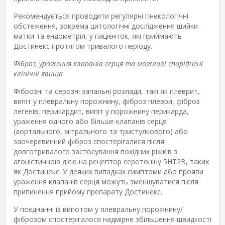
Рекомендується проводити регулярні гінекологічні
обстеження, зокрема цитологічні дослідження шийки
матки та ендометрія, у пацієнток, які приймають
Достинекс протягом тривалого періоду.
Фіброз, ураження клапанів серця та можливі споріднені
клінічні явища
Фіброзні та серозні запальні розлади, такі як плеврит,
випіт у плевральну порожнину, фіброз плеври, фіброз
легенів, перикардит, випіт у порожнину перикарда,
ураження одного або більше клапанів серця
(аортального, мітрального та тристулкового) або
заочеревинний фіброз спостерігалися після
довготривалого застосування похідних ріжків з
агоністичною дією на рецептор серотоніну 5HT
2B
, таких
як Достинекс. У деяких випадках симптоми або прояви
ураження клапанів серця можуть зменшуватися після
припинення прийому препарату Достинекс.
У поєднанні із випотом у плевральну порожнину/
фіброзом спостерігалося надмірне збільшення швидкості