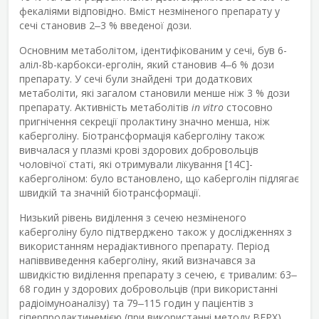
фекаліями відповідно. Вміст незміненого препарату у
сечі становив 2‒3 % введеної дози.
Основним метаболітом, ідентифікованим у сечі, був 6-
аліл-8b-карбокси-ерголін, який становив 4‒6 % дози
препарату. У сечі були знайдені три додаткових
метаболіти, які загалом становили менше ніж 3 % дози
препарату. Активність метаболітів
in vitro
стосовно
пригнічення секреції пролактину значно менша, ніж
каберголіну. Біотрансформація каберголіну також
вивчалася у плазмі крові здорових добровольців
чоловічої статі, які отримували лікування [
14
C]-
каберголіном: було встановлено, що каберголін підлягає
швидкій та значній біотрансформації.
Низький рівень виділення з сечею незміненого
каберголіну було підтверджено також у дослідженнях з
використанням нерадіактивного препарату. Період
напіввиведення каберголіну, який визначався за
швидкістю виділення препарату з сечею, є тривалим: 63‒
68 годин у здорових добровольців (при використанні
радіоімуноаналізу) та 79‒115 годин у пацієнтів з
гіперпролактинемією (при використанні методу ВЕРХ).