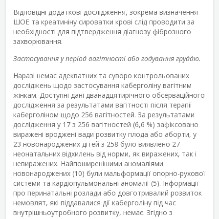
Відповідні додаткові дослідження, зокрема визначення
ШОЕ та креатиніну сироватки крові слід проводити за
необхідності для підтвердження діагнозу фіброзного
захворювання.
Застосування у період вагітності або годування груддю.
Наразі немає адекватних та суворо контрольованих
досліджень щодо застосування каберголіну вагітним
жінкам. Доступні дані дванадцятирічного обсерваційного
дослідження за результатами вагітності після терапії
каберголіном щодо 256 вагітностей. За результатами
дослідження у 17 з 256 вагітностей (6,6 %) зафіксовано
виражені вроджені вади розвитку плода або аборти, у
23 новонароджених дітей з 258 було виявлено 27
неонатальних відхилень від норми, як виражених, так і
невиражених. Найпоширенішими аномаліями
новонароджених (10) були мальформації опорно-рухової
системи та кардіопульмональні аномалії (5). Інформації
про перинатальні розлади або довготривалий розвиток
немовлят, які піддавалися дії каберголіну під час
внутрішньоутробного розвитку, немає. Згідно з