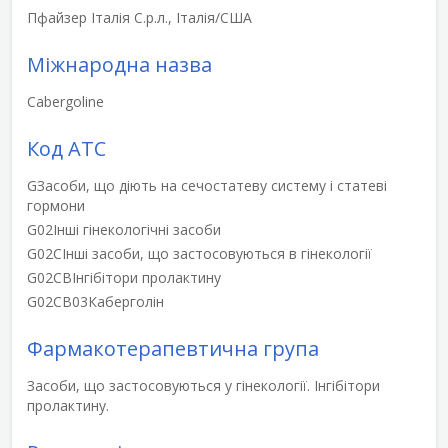
Пфайзер Італія С.р.л., Італія/США
Міжнародна назва
Cabergoline
Код АТС
G
Засоби, що діють на сечостатеву систему і статеві
гормони
G02
Інші гінекологічні засоби
G02C
Інші засоби, що застосовуються в гінекології
G02CB
Інгібітори пролактину
G02CB03
Каберголін
Фармакотерапевтична група
Засоби, що застосовуються у гінекології. Інгібітори
пролактину.