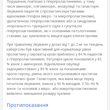
Порушення, пов’язані з гіперпролактинемією, у тому
числі аменореї, олігоменореї, ановуляції та галактореї.
Лікування пацієнтів з пролактинсекретуючими
аденомами гіпофіза (мікро- та макропролактиноми),
ідіопатичною гіперпролактинемією або із синдромом
«порожнього» турецького сідла з супутньою
гіперпролактинемією, які є основними патологічними
станами, що зумовлюють вищезгадані клінічні прояви.
При тривалому лікуванні у дозах від 1 до 2 мг на тиждень
каберголін був ефективний для нормалізації рівня
пролактину у сироватці крові приблизно у 84 % пацієнтів
з гіперпролактинемією. Регулярні цикли поновилися у 83
% жінок з аменореєю. Відновлення овуляції
задокументовано у 89 % жінок за показниками
прогестерону, рівень якого контролювався протягом
лютеїнової фази. Галакторея, яка мала місце перед
початком лікування, зникла у 90 % випадків. У 50‒90 %
жінок та чоловіків з мікро- або макропролактиномою
виявлено зменшення розміру пухлини.
Протипоказання