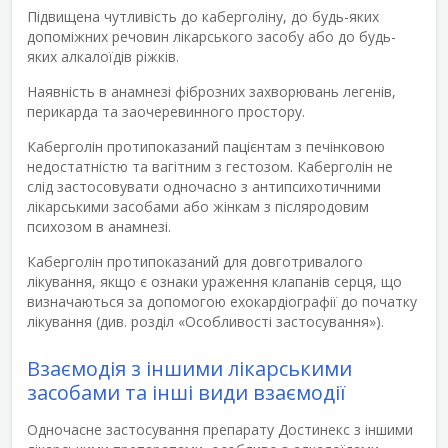
Підвищена чутливість до каберголіну, до будь-яких
допоміжних речовин лікарського засобу або до будь-
яких алкалоїдів ріжків.
Наявність в анамнезі фіброзних захворювань легенів,
перикарда та заочеревинного простору.
Каберголін протипоказаний пацієнтам з печінковою
недостатністю та вагітним з гестозом. Каберголін не
слід застосовувати одночасно з антипсихотичними
лікарськими засобами або жінкам з післяродовим
психозом в анамнезі.
Каберголін протипоказаний для довготривалого
лікування, якщо є ознаки ураження клапанів серця, що
визначаються за допомогою ехокардіографії до початку
лікування (див. розділ «Особливості застосування»).
Взаємодія з іншими лікарськими
засобами та інші види взаємодії
Одночасне застосування препарату Достинекс з іншими