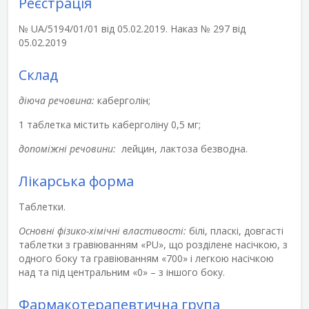
Реєстрація
№ UA/5194/01/01 від 05.02.2019. Наказ № 297 від
05.02.2019
Склад
діюча речовина:
каберголін;
1 таблетка містить каберголіну 0,5 мг;
допоміжні речовини:
лейцин, лактоза безводна.
Лікарська форма
Таблетки.
Основні фізико-хімічні властивості:
білі, пласкі, довгасті
таблетки з гравіюванням «PU», що розділене насічкою, з
одного боку та гравіюванням «700» і легкою насічкою
над та під центральним «0» – з іншого боку.
Фармакотерапевтична група