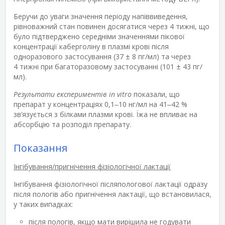
Беручи до уваги значення періоду напіввиведення,
рівноважний стан повинен досягатися через 4 тижні, що
було підтверджено середніми значеннями пікової
концентрації каберголіну в плазмі крові після
одноразового застосування (37 ± 8 пг/мл) та через
4 тижні при багаторазовому застосуванні (101 ± 43 пг/
мл).
Результати експериментів in vitro
показали, що
препарат у концентраціях 0,1‒10 нг/мл на 41‒42 %
зв’язується з білками плазми крові. Їжа не впливає на
абсорбцію та розподіл препарату.
Показання
Інгібування/пригнічення фізіологічної лактації
Інгібування фізіологічної післяпологової лактації одразу
після пологів або пригнічення лактації, що встановилася,
у таких випадках:
після пологів, якщо мати вирішила не годувати