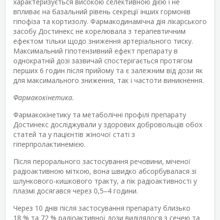
характеризується високою селективною дією і не
впливає на базальний рівень секреції інших гормонів
гіпофіза та кортизолу. Фармакодинамічна дія лікарського
засобу Достинекс не корелювала з терапевтичним
ефектом тільки щодо зниження артеріального тиску.
Максимальний гіпотензивний ефект препарату в
однократній дозі зазвичай спостерігається протягом
перших 6 годин після прийому та є залежним від дози як
для максимального зниження, так і частоти виникнення.
Фармакокінетика.
Фармакокінетику та метаболічні профілі препарату
Достинекс досліджували у здорових добровольців обох
статей та у пацієнтів жіночої статі з
гіперпролактинемією.
Після перорального застосування речовини, міченої
радіоактивною міткою, вона швидко абсорбувалася зі
шлункового-кишкового тракту, а пік радіоактивності у
плазмі досягався через 0,5‒4 години.
Через 10 днів після застосування препарату близько
18 % та 72 % радіоактивної дози виділялося з сечею та