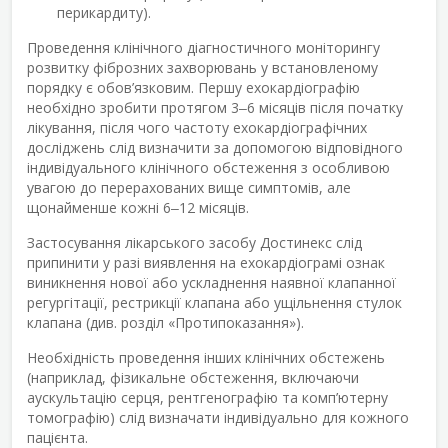
перикардиту).
Проведення клінічного діагностичного моніторингу
розвитку фіброзних захворювань у встановленому
порядку є обов’язковим. Першу ехокардіографію
необхідно зробити протягом 3‒6 місяців після початку
лікування, після чого частоту ехокардіографічних
досліджень слід визначити за допомогою відповідного
індивідуального клінічного обстеження з особливою
увагою до перерахованих вище симптомів, але
щонайменше кожні 6‒12 місяців.
Застосування лікарського засобу Достинекс слід
припинити у разі виявлення на ехокардіограмі ознак
виникнення нової або ускладнення наявної клапанної
регургітації, рестрикції клапана або ущільнення стулок
клапана (див. розділ «Протипоказання»).
Необхідність проведення інших клінічних обстежень
(наприклад, фізикальне обстеження, включаючи
аускультацію серця, рентгенографію та комп’ютерну
томографію) слід визначати індивідуально для кожного
пацієнта.