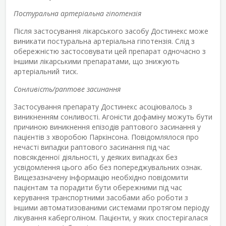
Постуральна артеріальна гіпотензія
Після застосування лікарського засобу Достинекс може
виникати постуральна артеріальна гіпотензія. Слід з
обережністю застосовувати цей препарат одночасно з
іншими лікарськими препаратами, що знижують
артеріальний тиск.
Сонливість/раптове засинання
Застосування препарату Достинекс асоціювалось з
виникненням сонливості. Агоністи дофаміну можуть бути
причиною виникнення епізодів раптового засинання у
пацієнтів з хворобою Паркінсона. Повідомлялося про
нечасті випадки раптового засинання під час
повсякденної діяльності, у деяких випадках без
усвідомлення цього або без попереджувальних ознак.
Вищезазначену інформацію необхідно повідомити
пацієнтам та порадити бути обережними під час
керування транспортними засобами або роботи з
іншими автоматизованими системами протягом періоду
лікування каберголіном. Пацієнти, у яких спостерігалася