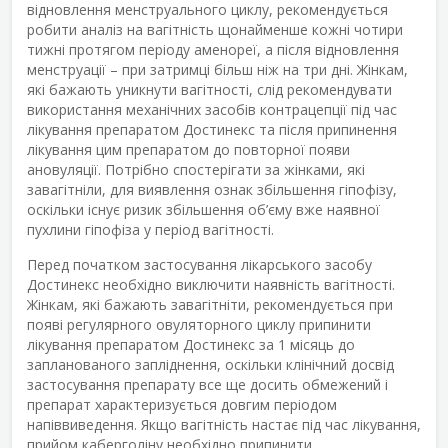
відновлення менструального циклу, рекомендується
робити аналіз на вагітність щонайменше кожні чотири
тижні протягом періоду аменореї, а після відновлення
менструації – при затримці більш ніж на три дні. Жінкам,
які бажають уникнути вагітності, слід рекомендувати
використання механічних засобів контрацепції під час
лікування препаратом Достинекс та після припинення
лікування цим препаратом до повторної появи
ановуляції. Потрібно спостерігати за жінками, які
завагітніли, для виявлення ознак збільшення гіпофізу,
оскільки існує ризик збільшення об’єму вже наявної
пухлини гіпофіза у період вагітності.
Перед початком застосування лікарського засобу
Достинекс необхідно виключити наявність вагітності.
Жінкам, які бажають завагітніти, рекомендується при
появі регулярного овуляторного циклу припинити
лікування препаратом Достинекс за 1 місяць до
запланованого запліднення, оскільки клінічний досвід
застосування препарату все ще досить обмежений і
препарат характеризується довгим періодом
напіввиведення. Якщо вагітність настає під час лікування,
прийом каберголіну необхідно припинити.