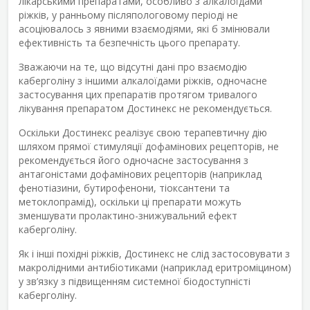
лікарськими препаратами, особливо з алкалоїдами
ріжків, у ранньому післяпологовому періоді не
асоціювалось з явними взаємодіями, які б змінювали
ефективність та безпечність цього препарату.
Зважаючи на те, що відсутні дані про взаємодію
каберголіну з іншими алкалоїдами ріжків, одночасне
застосування цих препаратів протягом тривалого
лікування препаратом Достинекс не рекомендується.
Оскільки Достинекс реалізує свою терапевтичну дію
шляхом прямої стимуляції дофамінових рецепторів, не
рекомендується його одночасне застосування з
антагоністами дофамінових рецепторів (наприклад
фенотіазини, бутирофенони, тіоксантени та
метоклопрамід), оскільки ці препарати можуть
зменшувати пролактино-знижувальний ефект
каберголіну.
Як і інші похідні ріжків, Достинекс не слід застосовувати з
макролідними антибіотиками (наприклад еритроміцином)
у зв’язку з підвищенням системної біодоступністі
каберголіну.