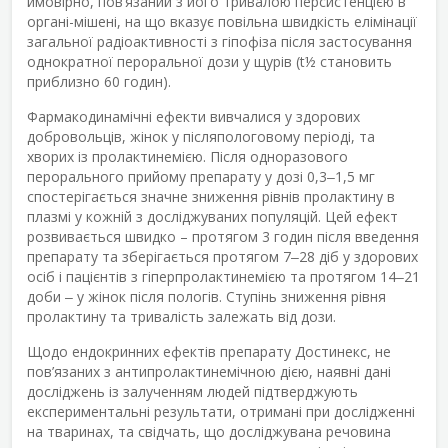
ймовірно, пов’язаний з його тривалою персистенцією в
органі-мішені, на що вказує повільна швидкість елімінації
загальної радіоактивності з гіпофіза після застосування
однократної пероральної дози у щурів (t
½
становить
приблизно 60 годин).
Фармакодинамічні ефекти вивчалися у здорових
добровольців, жінок у післяпологовому періоді, та
хворих із пролактинемією. Після одноразового
перорального прийому препарату у дозі 0,3‒1,5 мг
спостерігається значне зниження рівнів пролактину в
плазмі у кожній з досліджуваних популяцій. Цей ефект
розвивається швидко – протягом 3 годин після введення
препарату та зберігається протягом 7‒28 діб у здорових
осіб і пацієнтів з гіперпролактинемією та протягом 14‒21
доби ‒ у жінок після пологів. Ступінь зниження рівня
пролактину та тривалість залежать від дози.
Щодо ендокринних ефектів препарату Достинекс, не
пов’язаних з антипролактинемічною дією, наявні дані
досліджень із залученням людей підтверджують
експериментальні результати, отримані при дослідженні
на тваринах, та свідчать, що досліджувана речовина