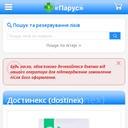
Пошук та резервування ліків
Пошук
ліків
Пошук по літері
за
назвою
Будь ласка, обов'язково дочекайтеся дзвінка від
нашого оператора для підтвердження замовлення
після його оформлення.
Достинекс (dostinex)
Достинекс (dostinex)