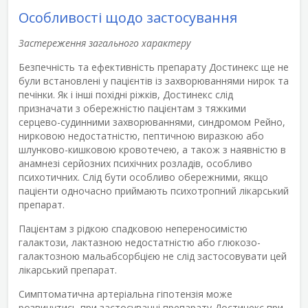
Особливості щодо застосування
Застереження загального характеру
Безпечність та ефективність препарату Достинекс ще не
були встановлені у пацієнтів із захворюваннями нирок та
печінки. Як і інші похідні ріжків, Достинекс слід
призначати з обережністю пацієнтам з тяжкими
серцево-судинними захворюваннями, синдромом Рейно,
нирковою недостатністю, пептичною виразкою або
шлунково-кишковою кровотечею, а також з наявністю в
анамнезі серйозних психічних розладів, особливо
психотичних. Слід бути особливо обережними, якщо
пацієнти одночасно приймають психотропний лікарський
препарат.
Пацієнтам з рідкою спадковою непереносимістю
галактози, лактазною недостатністю або глюкозо-
галактозною мальабсорбцією не слід застосовувати цей
лікарський препарат.
Симптоматична артеріальна гіпотензія може
розвинутись при застосуванні препарату Достинекс при