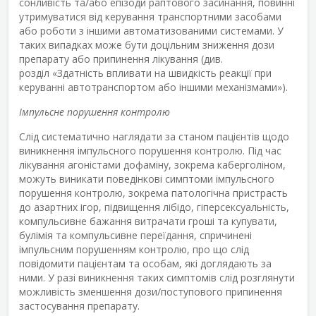
сонливість та/або епізоди раптового засинання, повинні
утримуватися від керування транспортними засобами
або роботи з іншими автоматизованими системами. У
таких випадках може бути доцільним зниження дози
препарату або припинення лікування (див.
розділ «Здатність впливати на швидкість реакції при
керуванні автотранспортом або іншими механізмами»).
Імпульсне порушення контролю
Слід систематично наглядати за станом пацієнтів щодо
виникнення імпульсного порушення контролю. Під час
лікування агоністами дофаміну, зокрема каберголіном,
можуть виникати поведінкові симптоми імпульсного
порушення контролю, зокрема патологічна пристрасть
до азартних ігор, підвищення лібідо, гіперсексуальність,
компульсивне бажання витрачати гроші та купувати,
булімія та компульсивне переїдання, спричинені
імпульсним порушенням контролю, про що слід
повідомити пацієнтам та особам, які доглядають за
ними. У разі виникнення таких симптомів слід розглянути
можливість зменшення дози/поступового припинення
застосування препарату.