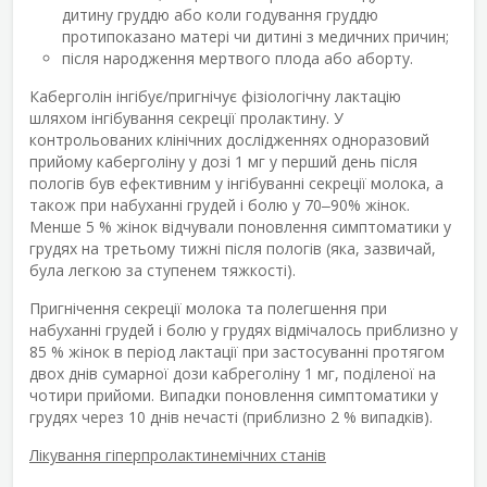
дитину груддю або коли годування груддю
протипоказано матері чи дитині з медичних причин;
після народження мертвого плода або аборту.
Каберголін інгібує/пригнічує фізіологічну лактацію
шляхом інгібування секреції пролактину. У
контрольованих клінічних дослідженнях одноразовий
прийому каберголіну у дозі 1 мг у перший день після
пологів був ефективним у інгібуванні секреції молока, а
також при набуханні грудей і болю у 70‒90% жінок.
Менше 5 % жінок відчували поновлення симптоматики у
грудях на третьому тижні після пологів (яка, зазвичай,
була легкою за ступенем тяжкості).
Пригнічення секреції молока та полегшення при
набуханні грудей і болю у грудях відмічалось приблизно у
85 % жінок в період лактації при застосуванні протягом
двох днів сумарної дози кабреголіну 1 мг, поділеної на
чотири прийоми. Випадки поновлення симптоматики у
грудях через 10 днів нечасті (приблизно 2 % випадків).
Лікування гіперпролактинемічних станів