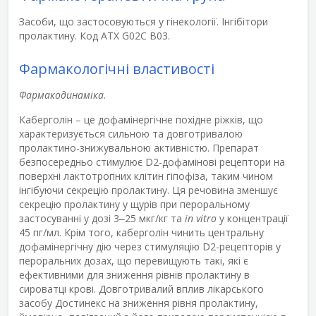
Засоби, що застосовуються у гінекології. Інгібітори
пролактину. Код АТХ G02C B03.
Фармакологічні властивості
Фармакодинаміка
.
Каберголін – це дофамінергічне похідне ріжків, що
характеризується сильною та довготривалою
пролактино-знижувальною активністю. Препарат
безпосередньо стимулює D
2
-дофамінові рецептори на
поверхні лактотропних клітин гіпофіза, таким чином
інгібуючи секрецію пролактину. Ця речовина зменшує
секрецію пролактину у щурів при пероральному
застосуванні у дозі 3‒25 мкг/кг та
in vitro
у концентрації
45 пг/мл. Крім того, каберголін чинить центральну
дофамінергічну дію через стимуляцію D
2
-рецепторів у
пероральних дозах, що перевищують такі, які є
ефективними для зниження рівнів пролактину в
сироватці крові. Довготривалий вплив лікарського
засобу Достинекс на зниження рівня пролактину,