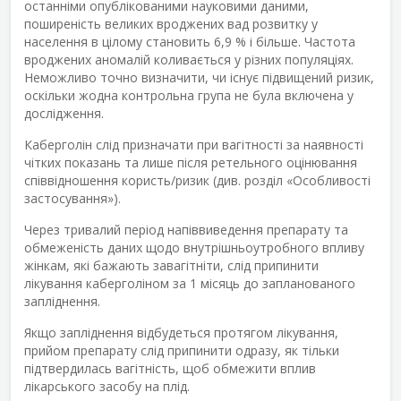
останніми опублікованими науковими даними,
поширеність великих вроджених вад розвитку у
населення в цілому становить 6,9 % і більше. Частота
вроджених аномалій коливається у різних популяціях.
Неможливо точно визначити, чи існує підвищений ризик,
оскільки жодна контрольна група не була включена у
дослідження.
Каберголін слід призначати при вагітності за наявності
чітких показань та лише після ретельного оцінювання
співвідношення користь/ризик (див. розділ «Особливості
застосування»).
Через тривалий період напіввиведення препарату та
обмеженість даних щодо внутрішньоутробного впливу
жінкам, які бажають завагітніти, слід припинити
лікування каберголіном за 1 місяць до запланованого
запліднення.
Якщо запліднення відбудеться протягом лікування,
прийом препарату слід припинити одразу, як тільки
підтвердилась вагітність, щоб обмежити вплив
лікарського засобу на плід.