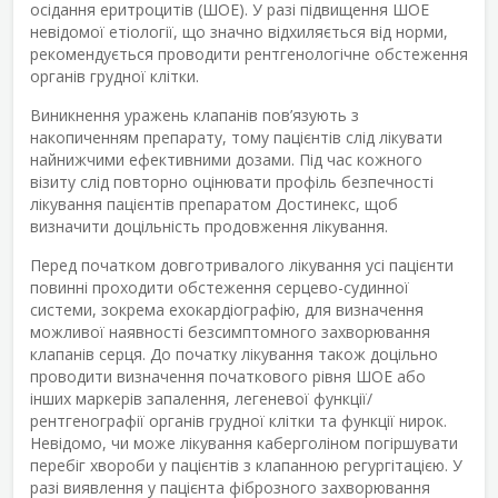
осідання еритроцитів (ШОЕ). У разі підвищення ШОЕ
невідомої етіології, що значно відхиляється від норми,
рекомендується проводити рентгенологічне обстеження
органів грудної клітки.
Виникнення уражень клапанів пов’язують з
накопиченням препарату, тому пацієнтів слід лікувати
найнижчими ефективними дозами. Під час кожного
візиту слід повторно оцінювати профіль безпечності
лікування пацієнтів препаратом Достинекс, щоб
визначити доцільність продовження лікування.
Перед початком довготривалого лікування усі пацієнти
повинні проходити обстеження серцево-судинної
системи, зокрема ехокардіографію, для визначення
можливої наявності безсимптомного захворювання
клапанів серця. До початку лікування також доцільно
проводити визначення початкового рівня ШОЕ або
інших маркерів запалення, легеневої функції/
рентгенографії органів грудної клітки та функції нирок.
Невідомо, чи може лікування каберголіном погіршувати
перебіг хвороби у пацієнтів з клапанною регургітацією. У
разі виявлення у пацієнта фіброзного захворювання