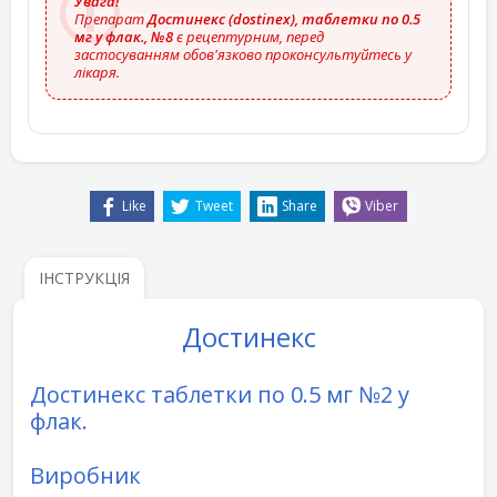
Увага!
Препарат
Достинекс (dostinex), таблетки по 0.5
мг у флак., №8
є рецептурним, перед
застосуванням обов'язково проконсультуйтесь у
лікаря.
Like
Tweet
Share
Viber
ІНСТРУКЦІЯ
Достинекс
Достинекс таблетки по 0.5 мг №2 у
флак.
Виробник