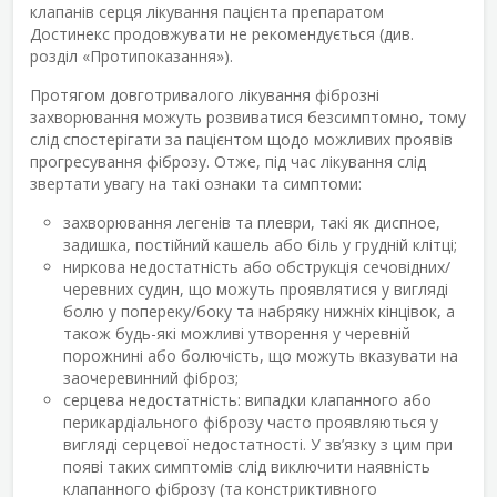
клапанів серця лікування пацієнта препаратом
Достинекс продовжувати не рекомендується (див.
розділ «Протипоказання»).
Протягом довготривалого лікування фіброзні
захворювання можуть розвиватися безсимптомно, тому
слід спостерігати за пацієнтом щодо можливих проявів
прогресування фіброзу. Отже, під час лікування слід
звертати увагу на такі ознаки та симптоми:
захворювання легенів та плеври, такі як диспное,
задишка, постійний кашель або біль у грудній клітці;
ниркова недостатність або обструкція сечовідних/
черевних судин, що можуть проявлятися у вигляді
болю у попереку/боку та набряку нижніх кінцівок, а
також будь-які можливі утворення у черевній
порожнині або болючість, що можуть вказувати на
заочеревинний фіброз;
серцева недостатність: випадки клапанного або
перикардіального фіброзу часто проявляються у
вигляді серцевої недостатності. У зв’язку з цим при
появі таких симптомів слід виключити наявність
клапанного фіброзу (та констриктивного