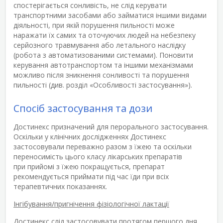
спостерігається сонливість, не слід керувати
транспортними засобами або займатися іншими видами
діяльності, при якій порушення пильності може
наражати їх самих та оточуючих людей на небезпеку
серйозного травмування або летального наслідку
(робота з автоматизованими системами). Поновити
керування автотранспортом та іншими механізмами
можливо після зникнення сонливості та порушення
пильності (див. розділ «Особливості застосування»).
Спосіб застосування та дози
Достинекс призначений для перорального застосування.
Оскільки у клінічних дослідженнях Достинекс
застосовували переважно разом з їжею та оскільки
переносимість цього класу лікарських препаратів
при прийомі з їжею покращується, препарат
рекомендується приймати під час їди при всіх
терапевтичних показаннях.
Інгібування/пригнічення фізіологічної лактації
Достинекс слід застосовувати протягом першого дня