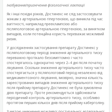
Інгібування/пригнічення фізіологічної лактації
Як і інші похідні ріжків, Достинекс не слід застосовувати
жінкам з артеріальною гіпертензією, що виникла під час
вагітності, наприклад прееклампсією або
післяпологовою артеріальною гіпертензією, за винятком
випадків, коли потенційна користь переважає можливий
ризик.
У дослідженнях застосування препарату Достинекс у
післяпологовому періоді зниження артеріального тиску
переважно протікало безсимптомно і часто
спостерігалось однократно через 2‒4 дні після початку
лікування. Оскільки зниження артеріального тиску часто
спостерігається у післяпологовий період незалежно від
медикаментозного лікування, імовірно, значна кількість
зареєстрованих випадків зниження артеріального тиску
після прийому препарату Достинекс не була зумовлена
дією препарату. Проте рекомендується здійснювати
періодичний контроль артеріального тиску, особливо
протягом перших кількох днів після прийому каберголіну.
З метою уникнення можливої постуральної артеріальної