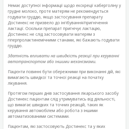
Немає доступної інформації щодо екскреції каберголіну у
грудне молоко, проте матерям не рекомендується
годувати груддю, якщо застосування препарату
Достинекс не призвело до інгібування/пригнічення
лактації. Оскільки препарат пригнічує лактацію,
Достинекс не слід застосовувати матерям з
гіперпролактинемічними станами, які бажають годувати
груддю.
Здатність впливати на швидкість реакції при керуванні
автотранспортом або іншими механізмами.
Пацієнти повинні бути обережними при виконанні дій, які
вимагають швидкої та точної реакції на початку
лікування.
Протягом перших днів застосування лікарського засобу
Достинекс пацієнтам слід утримуватись від діяльності,
що вимагає швидких та точних реакцій, таких як
керування автомобілем або робота з іншими
автоматизованими системами.
Пацієнтам, які застосовують Достинекс та у яких