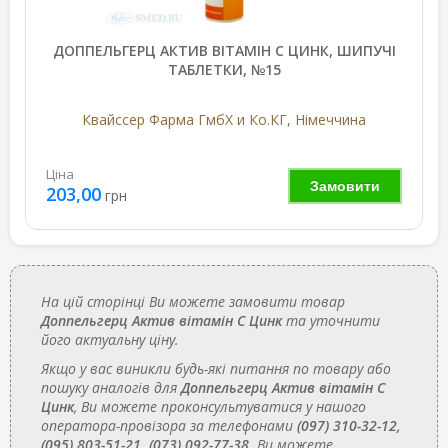
ДОППЕЛЬГЕРЦ АКТИВ ВІТАМІН С ЦИНК, ШИПУЧІ
ТАБЛЕТКИ, №15
Квайссер Фарма ГмбХ и Ко.КГ, Німеччина
Ціна
Замовити
203,00
грн
На цій сторінці Ви можете замовити товар
Доппельгерц Актив вітамін С Цинк
та уточнити
його актуальну ціну.
Якщо у вас виникли будь-які питання по товару або
пошуку аналогів для
Доппельгерц Актив вітамін С
Цинк
, Ви можете проконсультуватися у нашого
оператора-провізора за телефонами
(097) 310-32-12,
(095) 803-51-21, (073) 092-77-38
. Ви можете