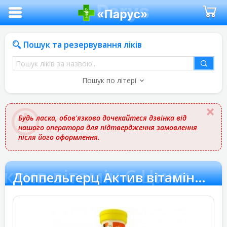
Пошук та резервування ліків
Пошук
ліків
Пошук по літері
за
назвою
Будь ласка, обов'язково дочекайтеся дзвінка від
нашого оператора для підтвердження замовлення
після його оформлення.
ктив вітамін С Цинк
Доппельгерц Актив вітамін С Цинк