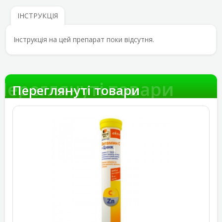
ІНСТРУКЦІЯ
Інструкція на цей препарат поки відсутня.
Переглянуті товари
Переглянуті товари