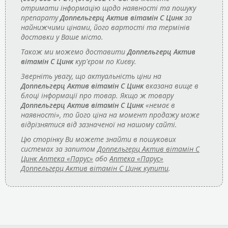
отримати інформацію щодо наявності та пошуку
препарату
Доппельгерц Актив вітамін С Цинк
за
найнижчими цінами, його вартості та термінів
доставки у Ваше місто.
Також ми можемо доставити
Доппельгерц Актив
вітамін С Цинк
кур'єром по Києву.
Зверніть увагу, що актуальність ціни на
Доппельгерц Актив вітамін С Цинк
вказана вище в
блоці інформації про товар. Якщо ж товару
Доппельгерц Актив вітамін С Цинк
«немає в
наявності», то його ціна на момент продажу може
відрізнятися від зазначеної на нашому сайті.
Цю сторінку Ви можете знайти в пошукових
системах за запитом
Доппельгерц Актив вітамін С
Цинк Аптека «Парус»
або
Аптека «Парус»
Доппельгерц Актив вітамін С Цинк купити
.