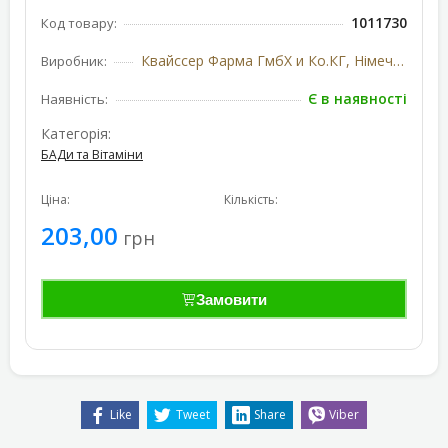
1011730
Код товару:
Квайссер Фарма ГмбХ и Ко.КГ, Німеччина
Виробник:
Є в наявності
Наявність:
Категорія:
БАДи та Вітаміни
Ціна:
Кількість:
203,00
грн
Замовити
Like
Tweet
Share
Viber