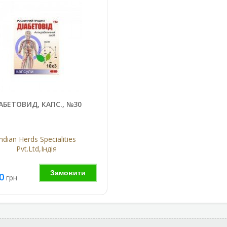
АБЕТОВИД, КАПС., №30
ndian Herds Specialities
Pvt.Ltd,Індія
Замовити
0
грн