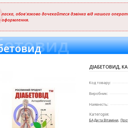
 ласка, обов'язково дочекайтеся дзвінка від нашого опера
о оформлення.
бетовид
бетовид
ДІАБЕТОВИД, КА
Код товару:
Виробник:
Наявність:
Категорія:
,
БАДи та Вітаміни
Про