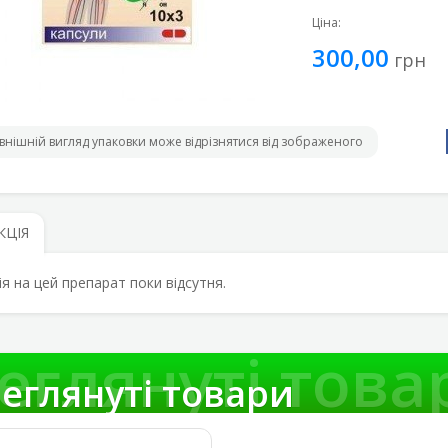
Ціна:
300,00
грн
внішній вигляд упаковки може відрізнятися від зображеного
КЦІЯ
ія на цей препарат поки відсутня.
еглянуті това
еглянуті товари