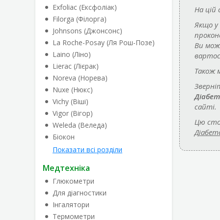
Exfoliac (Ексфоліак)
На цій
Filorga (Філорга)
Якщо у
Johnsons (Джонсонс)
прокон
La Roche-Posay (Ля Рош-Позе)
Ви мож
Laino (Ліно)
вартос
Lierac (Лієрак)
Також 
Noreva (Норева)
Зверні
Nuxe (Нюкс)
Діабет
Vichy (Віші)
сайті.
Vigor (Вігор)
Цю сто
Weleda (Веледа)
Діабет
Біокон
Показати всі розділи
Медтехніка
Глюкометри
Для діагностики
Інгалятори
Термометри