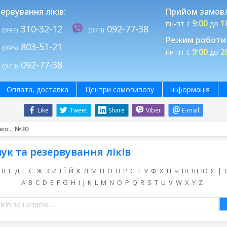
ервування ліків:
Прийом замов
9:00
1
пн-пт с
до
310-32-12
092-77-38
(097)
(073)
Режим роботи 
803-51-21
(095)
9:00
2
пн-пт с
до
092-77-38
(073)
Оплата, доставка
Центри самовивозу
Інформація
Like
Tweet
Share
Viber
E-mail
пс., №30
ук та резервування ліків
В
Г
Д
Е
Є
Ж
З
И
І
Ї
Й
К
Л
М
Н
О
П
Р
С
Т
У
Ф
Х
Ц
Ч
Ш
Щ
Ю
Я
|
A
B
C
D
E
F
G
H
I
J
K
L
M
N
O
P
Q
R
S
T
U
V
W
X
Y
Z