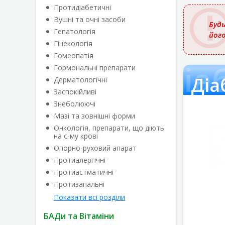
назвою
Протидіабетичні
Вушні та очні засоби
Будь
Гепатологія
йог
Гінекологія
Гомеопатія
Діа
Гормональні препарати
Діа
Дерматологічні
Заспокійливі
Знеболюючі
Мазі та зовнішні форми
Онкологія, препарати, що діють
на с-му крові
Опорно-руховий апарат
Протиалергічні
Протиастматичні
Протизапальні
Показати всі розділи
БАДи та Вітаміни