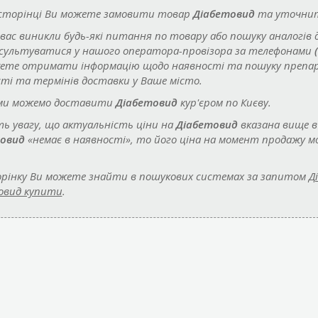
 сторінці Ви можете замовити товар
Діабетовид
та уточнити
 вас виникли будь-які питання по товару або пошуку аналогів 
сультуватися у нашого оператора-провізора за телефонами
ете отримати інформацію щодо наявності та пошуку преп
ті та термінів доставки у Ваше місто.
ми можемо доставити
Діабетовид
кур'єром по Києву.
ть увагу, що актуальність ціни на
Діабетовид
вказана вище в
овид
«немає в наявності», то його ціна на момент продажу мо
рінку Ви можете знайти в пошукових системах за запитом
Д
овид купити
.