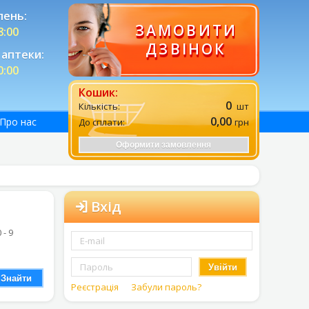
лень:
ЗАМОВИТИ
8:00
ДЗВІНОК
аптеки:
0:00
Кошик:
0
Кількість:
шт
0,00
Про нас
До сплати:
грн
Оформити замовлення
Вхід
0 - 9
Увійти
Знайти
Реєстрація
Забули пароль?