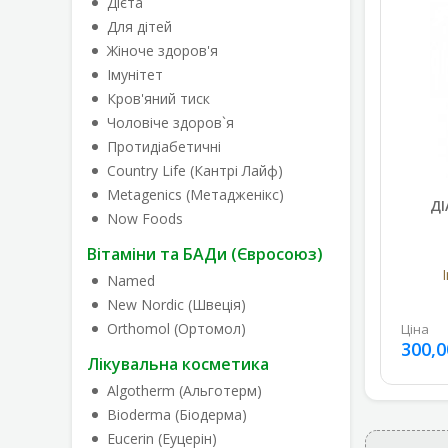
Дієта
Для дітей
Жіноче здоров'я
Імунітет
Кров'яний тиск
Чоловіче здоров`я
Протидіабетичні
Country Life (Кантрі Лайф)
Metagenics (Метадженікс)
ДІ
Now Foods
Вітаміни та БАДи (Євросоюз)
I
Named
New Nordic (Швеція)
Orthomol (Ортомол)
Ціна
300,0
Лікувальна косметика
Algotherm (Альготерм)
Bioderma (Біодерма)
Eucerin (Еуцерін)