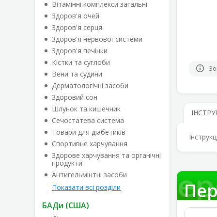
Вітамінні комплекси загальні
Здоров'я очей
Здоров'я серця
Здоров'я нервової системи
Здоров'я печінки
Кістки та суглоби
Зо
Вени та судини
Дерматологічні засоби
Здоровий сон
Шлунок та кишечник
ІНСТРУ
Сечостатева система
Товари для діабетиків
Інструкц
Спортивне харчування
Здорове харчування та органічні
продукти
Пер
Антигельмінтні засоби
Пер
Показати всі розділи
БАДи (США)