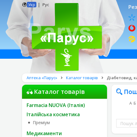
|
Укр
Рус
Рез
Аптека «Парус»
Каталог товарів
Діабетовид, ка
Каталог товарів
Пош
А
Б
Farmacia NUOVA (Італія)
Італійська косметика
Пошук
Преміум
ліків
Медикаменти
за