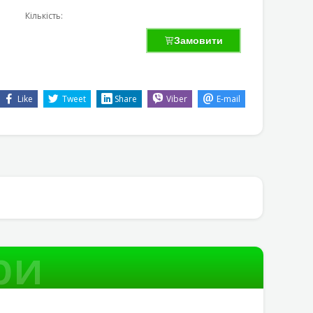
Кількість:
Замовити
Like
Tweet
Share
Viber
E-mail
ри