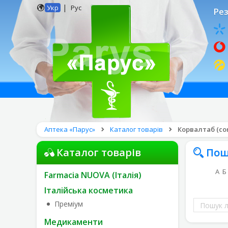
|
Укр
Рус
Рез
Аптека «Парус»
Каталог товарів
Корвалтаб (cor
Каталог товарів
Пош
А
Б
Farmacia NUOVA (Італія)
Італійська косметика
Пошук
Преміум
ліків
Медикаменти
за