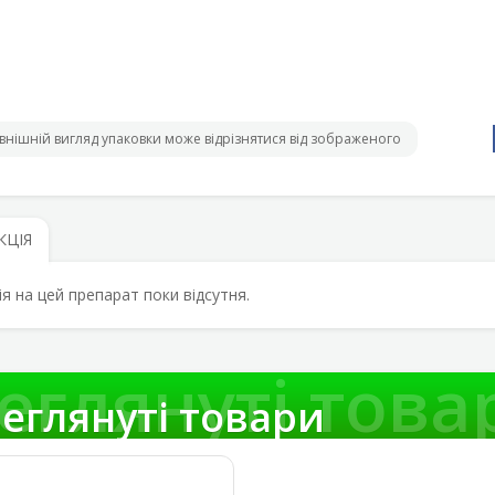
внішній вигляд упаковки може відрізнятися від зображеного
КЦІЯ
ія на цей препарат поки відсутня.
еглянуті това
еглянуті товари