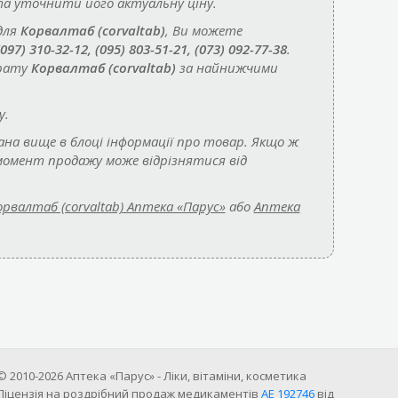
а уточнити його актуальну ціну.
для
Корвалтаб (corvaltab)
, Ви можете
(097) 310-32-12, (095) 803-51-21, (073) 092-77-38
.
арату
Корвалтаб (corvaltab)
за найнижчими
у.
ана вище в блоці інформації про товар. Якщо ж
 момент продажу може відрізнятися від
орвалтаб (corvaltab) Аптека «Парус»
або
Аптека
© 2010-2026 Аптека «Парус» - Ліки, вітаміни, косметика
Ліцензія на роздрібний продаж медикаментів
АE 192746
від