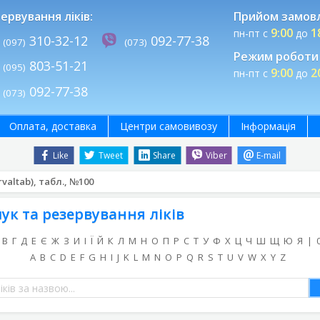
ервування ліків:
Прийом замов
9:00
1
пн-пт с
до
310-32-12
092-77-38
(097)
(073)
Режим роботи 
803-51-21
(095)
9:00
2
пн-пт с
до
092-77-38
(073)
Оплата, доставка
Центри самовивозу
Інформація
Like
Tweet
Share
Viber
E-mail
valtab), табл., №100
ук та резервування ліків
В
Г
Д
Е
Є
Ж
З
И
І
Ї
Й
К
Л
М
Н
О
П
Р
С
Т
У
Ф
Х
Ц
Ч
Ш
Щ
Ю
Я
|
A
B
C
D
E
F
G
H
I
J
K
L
M
N
O
P
Q
R
S
T
U
V
W
X
Y
Z