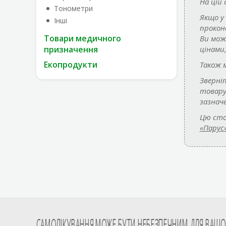
На цій
Тонометри
Якщо у
Інші
прокон
Товари медичного
Ви мож
цінами
призначення
Екопродукти
Також 
Зверні
товар
зазнач
Цю сто
«Парус»
САМОЛІКУВАННЯ МОЖЕ БУТИ НЕБЕЗПЕЧНИМ ДЛЯ ВАШОГ