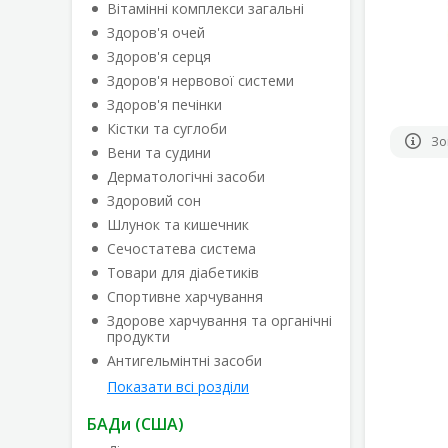
Вітамінні комплекси загальні
Здоров'я очей
Здоров'я серця
Здоров'я нервової системи
Здоров'я печінки
Кістки та суглоби
Зо
Вени та судини
Дерматологічні засоби
Здоровий сон
Шлунок та кишечник
Сечостатева система
Товари для діабетиків
Спортивне харчування
Здорове харчування та органічні
продукти
Антигельмінтні засоби
Показати всі розділи
БАДи (США)