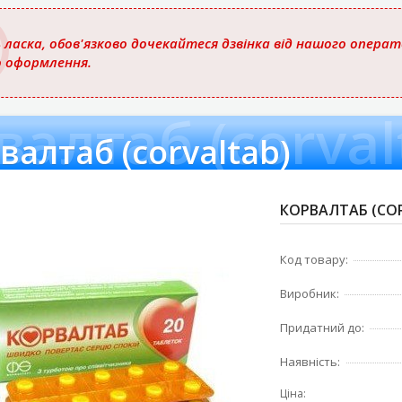
 ласка, обов'язково дочекайтеся дзвінка від нашого опера
о оформлення.
валтаб (corval
валтаб (corvaltab)
КОРВАЛТАБ (COR
Код товару:
Виробник:
Придатний до:
Наявність:
Ціна: