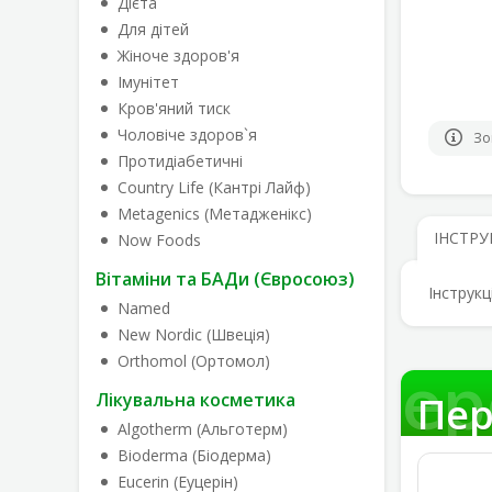
Дієта
Для дітей
Жіноче здоров'я
Імунітет
Кров'яний тиск
Чоловіче здоров`я
Зо
Протидіабетичні
Country Life (Кантрі Лайф)
Metagenics (Метадженікс)
ІНСТРУ
Now Foods
Вітаміни та БАДи (Євросоюз)
Інструкц
Named
New Nordic (Швеція)
Orthomol (Ортомол)
Пер
Лікувальна косметика
Пер
Algotherm (Альготерм)
Bioderma (Біодерма)
Eucerin (Еуцерін)