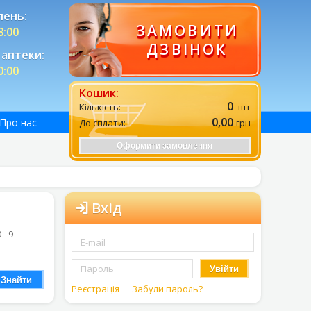
лень:
ЗАМОВИТИ
8:00
ДЗВІНОК
аптеки:
0:00
Кошик:
0
Кількість:
шт
0,00
Про нас
До сплати:
грн
Оформити замовлення
Вхід
0 - 9
Увійти
Знайти
Реєстрація
Забули пароль?