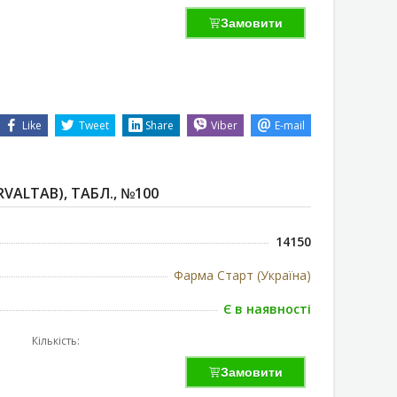
Замовити
Like
Tweet
Share
Viber
E-mail
VALTAB), ТАБЛ., №100
14150
Фарма Старт (Україна)
Є в наявності
Кількість:
Замовити