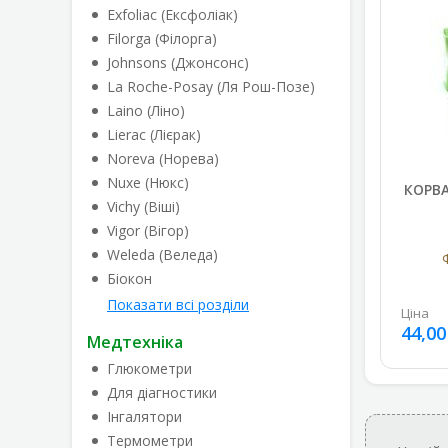
Exfoliac (Ексфоліак)
Filorga (Філорга)
Johnsons (Джонсонс)
La Roche-Posay (Ля Рош-Позе)
Laino (Ліно)
Lierac (Лієрак)
Noreva (Норева)
Nuxe (Нюкс)
КОРВА
Vichy (Віші)
Vigor (Вігор)
Weleda (Веледа)
Біокон
Показати всі розділи
Ціна
44,00
Медтехніка
Глюкометри
Для діагностики
Інгалятори
Термометри