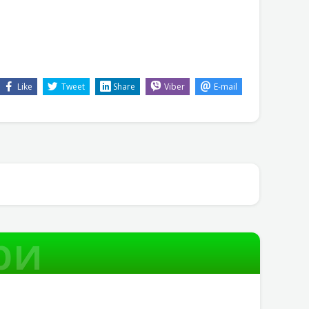
Like
Tweet
Share
Viber
E-mail
ри