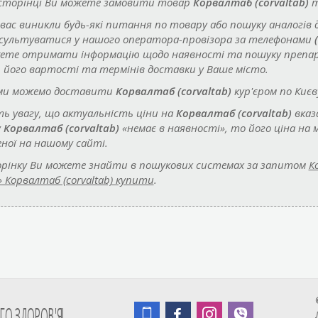
 сторінці Ви можете замовити товар
Корвалтаб (corvaltab)
т
 вас виникли будь-які питання по товару або пошуку аналогів 
сультуватися у нашого оператора-провізора за телефонами
ете отримати інформацію щодо наявності та пошуку преп
, його вартості та термінів доставки у Ваше місто.
ми можемо доставити
Корвалтаб (corvaltab)
кур'єром по Києв
ть увагу, що актуальність ціни на
Корвалтаб (corvaltab)
вказ
у
Корвалтаб (corvaltab)
«немає в наявності», то його ціна на
еної на нашому сайті.
рінку Ви можете знайти в пошукових системах за запитом
К
 Корвалтаб (corvaltab) купити
.
О ЗДОРОВ'Я!