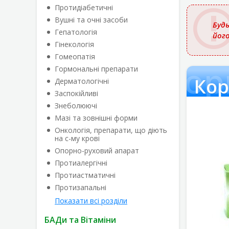
назвою
Протидіабетичні
Вушні та очні засоби
Будь
Гепатологія
йог
Гінекологія
Гомеопатія
Кор
Гормональні препарати
Кор
Дерматологічні
Заспокійливі
Знеболюючі
Мазі та зовнішні форми
Онкологія, препарати, що діють
на с-му крові
Опорно-руховий апарат
Протиалергічні
Протиастматичні
Протизапальні
Показати всі розділи
БАДи та Вітаміни