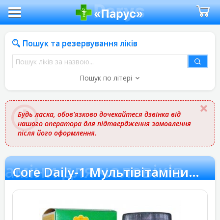
Пошук та резервування ліків
Пошук
ліків
Пошук по літері
за
назвою
Будь ласка, обов'язково дочекайтеся дзвінка від
нашого оператора для підтвердження замовлення
після його оформлення.
ітаміни для чоловіків
Core Daily-1 Мультівітаміни для чоловіків