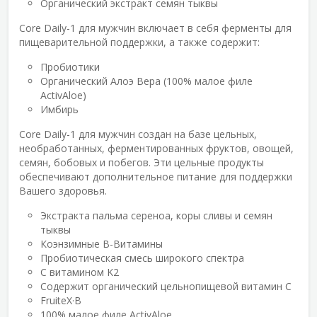
Органический экстракт семян тыквы
Core Daily-1 для мужчин включает в себя ферменты для
пищеварительной поддержки, а также содержит:
Пробиотики
Органический Алоэ Вера (100% малое филе
ActivAloe)
Имбирь
Core Daily-1 для мужчин создан на базе цельных,
необработанных, ферментированных фруктов, овощей,
семян, бобовых и побегов. Эти цельные продукты
обеспечивают дополнительное питание для поддержки
Вашего здоровья.
Экстракта пальма сереноа, коры сливы и семян
тыквы
Коэнзимные B-Витамины
Пробиотическая смесь широкого спектра
С витамином K2
Содержит органический цельнопищевой витамин C
FruiteX·B
100% малое филе ActivAloe