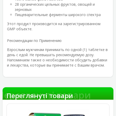
28 органических цельных фруктов, овощей и
зерновых
Пищеварительные ферменты широкого спектра
Этот продукт производится на зарегистрированном
GMP объекте.
Рекомендации по Применению
Взрослым мужчинам принимать по одной (1) таблетке в
день с едой. Не превышать рекомендуемую дозу.
Напоминаем также о необходимости обсудить добавки
и лекарства, которые вы принимаете с Вашим врачом.
Переглянуті товари
Переглянуті товари