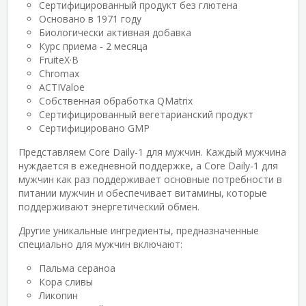
Сертифицированный продукт без глютена
Основано в 1971 году
Биологически активная добавка
Курс приема - 2 месяца
FruiteX·B
Chromax
ACTIValoe
Собственная обработка QMatrix
Сертифицированный вегетарианский продукт
Сертифицировано GMP
Представляем Core Daily-1 для мужчин. Каждый мужчина
нуждается в ежедневной поддержке, а Core Daily-1 для
мужчин как раз поддерживает основные потребности в
питании мужчин и обеспечивает витамины, которые
поддерживают энергетический обмен.
Другие уникальные ингредиенты, предназначенные
специально для мужчин включают:
Пальма сераноа
Кора сливы
Ликопин