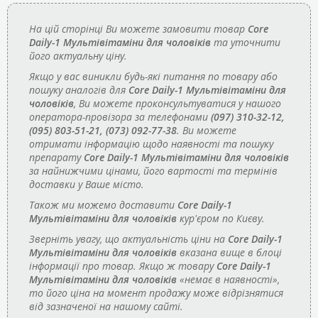
На цій сторінці Ви можете замовити товар
Core
Daily-1 Мультівітаміни для чоловіків
та уточнити
його актуальну ціну.
Якщо у вас виникли будь-які питання по товару або
пошуку аналогів для
Core Daily-1 Мультівітаміни для
чоловіків
, Ви можете проконсультуватися у нашого
оператора-провізора за телефонами
(097) 310-32-12,
(095) 803-51-21, (073) 092-77-38
. Ви можете
отримати інформацію щодо наявності та пошуку
препарату
Core Daily-1 Мультівітаміни для чоловіків
за найнижчими цінами, його вартості та термінів
доставки у Ваше місто.
Також ми можемо доставити
Core Daily-1
Мультівітаміни для чоловіків
кур'єром по Києву.
Зверніть увагу, що актуальність ціни на
Core Daily-1
Мультівітаміни для чоловіків
вказана вище в блоці
інформації про товар. Якщо ж товару
Core Daily-1
Мультівітаміни для чоловіків
«немає в наявності»,
то його ціна на момент продажу може відрізнятися
від зазначеної на нашому сайті.