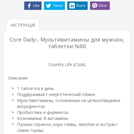
Like
Tweet
Share
Viber
ІНСТРУКЦІЯ
Core Daily-, Мультивитамины для мужчин,
таблетки №60
Country Life (США)
Описание
1 таблетка в день
Поддерживает энергетический обмен
Мультивитамины, основанные на цельнопищевых
ингредиентах
Пробиотики и ферменты
Коэнзимные B-витамины
Пальма сераноа, кора сливы, ликопин и экстракт
семян тыквы