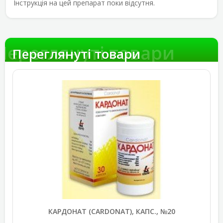
Інструкція на цей препарат поки відсутня.
Переглянуті товари
Переглянуті товари
КАРДОНАТ (CARDONAT), КАПС., №20