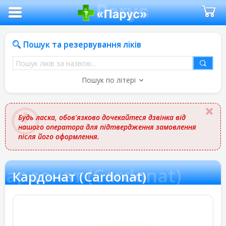
Пошук та резервування ліків
Пошук
ліків
Пошук по літері
за
назвою
Будь ласка, обов'язково дочекайтеся дзвінка від
нашого оператора для підтвердження замовлення
після його оформлення.
Кардонат (Cardonat)
Кардонат (Cardonat)