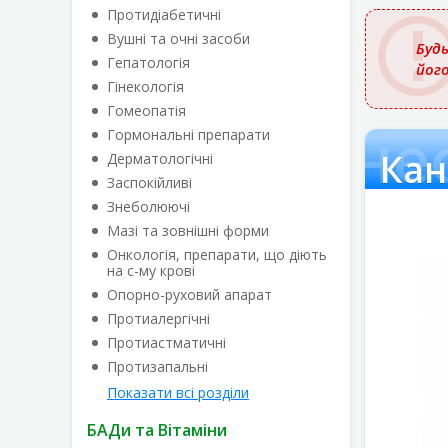
назвою
Протидіабетичні
Вушні та очні засоби
Будь
Гепатологія
йог
Гінекологія
Гомеопатія
Кане
Гормональні препарати
Кан
Дерматологічні
Заспокійливі
Знеболюючі
Мазі та зовнішні форми
Онкологія, препарати, що діють
на с-му крові
Опорно-руховий апарат
Протиалергічні
Протиастматичні
Протизапальні
Показати всі розділи
БАДи та Вітаміни