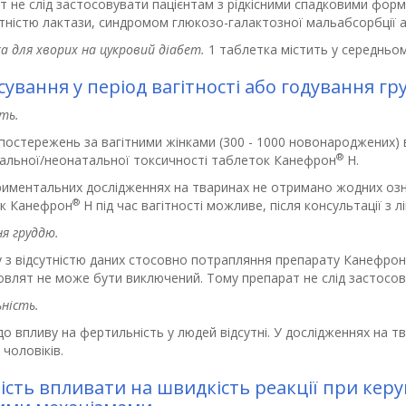
т не слід застосовувати пацієнтам з рідкісними спадковими фор
тністю лактази, синдромом глюкозо-галактозної мальабсорбції 
 для хворих на цукровий діабет.
1 таблетка містить у середньому
сування у період вагітності або годування г
ть.
постережень за вагітними жінками (300 - 1000 новонароджених) в
®
альної/неонатальної токсичності таблеток Канефрон
Н.
риментальних дослідженнях на тваринах не отримано жодних озн
®
к Канефрон
Н під час вагітності можливе, після консультації з л
я груддю.
ку з відсутністю даних стосовно потрапляння препарату Канефрон
овлят не може бути виключений. Тому препарат не слід застосову
ність.
о впливу на фертильність у людей відсутні. У дослідженнях на т
 чоловіків.
ість впливати на швидкість реакції при кер