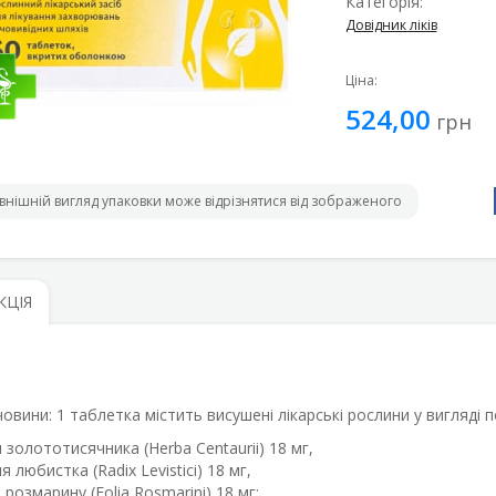
Категорія:
Довідник ліків
Ціна:
524,00
грн
внішній вигляд упаковки може відрізнятися від зображеного
КЦІЯ
човини: 1 таблетка містить висушені лікарські рослини у вигляді 
 золототисячника (Herba Centaurii) 18 мг,
я любистка (Radix Levistici) 18 мг,
 розмарину (Folia Rosmarini) 18 мг;