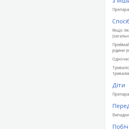
з інш
Препара
Спосі
Якщо лік
(загальн
Приймайт
рідини (
Одночас
Триваліс
тривалий
Діти
Препарат
Пере
Випадки
Побіч