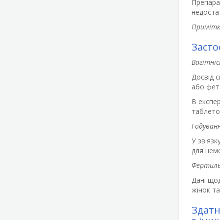
Препара
недоста
Примітка
Засто
Вагітніс
Досвід с
або фет
В експе
таблето
Годуванн
У зв'яз
для нем
Фертиль
Дані щод
жінок та
Здатн