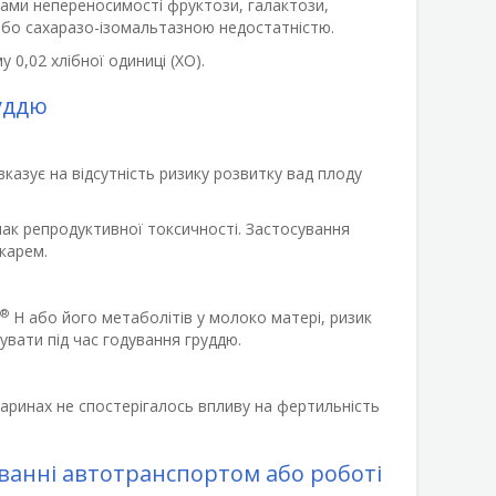
мами непереносимості фруктози, галактози,
або сахаразо-ізомальтазною недостатністю.
 0,02 хлібної одиниці (ХО).
руддю
казує на відсутність ризику розвитку вад плоду
ак репродуктивної токсичності. Застосування
ікарем.
®
Н або його метаболітів у молоко матері, ризик
вати під час годування груддю.
варинах не спостерігалось впливу на фертильність
уванні автотранспортом або роботі