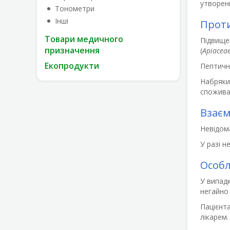
утворенн
Тонометри
Інші
Прот
Товари медичного
Підвищен
призначення
(
Apiaceae
Екопродукти
Пептичн
Набряки
спожива
Взаєм
Невідом
У разі н
Особл
У випадк
негайно 
Пацієнт
лікарем.