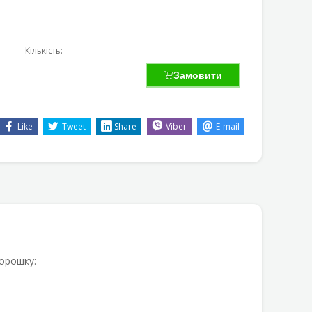
Кількість:
Замовити
Like
Tweet
Share
Viber
E-mail
порошку: