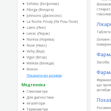
Exfoliac (Ексфоліак)
допоміж
стеарат,
Filorga (Філорга)
гліколев
Johnsons (Джонсонс)
La Roche-Posay (Ля Рош-Позе)
Лікар
Laino (Ліно)
Таблетк
Lierac (Лієрак)
Noreva (Норева)
Основні 
поверхн
Nuxe (Нюкс)
Vichy (Віші)
Фарма
Vigor (Вігор)
Засоби, 
Weleda (Веледа)
Біокон
Фарма
Показати всі розділи
Фармако
Медтехніка
що прояв
антибакт
Глюкометри
Для діагностики
Пока
Інгалятори
Рослинни
Термометри