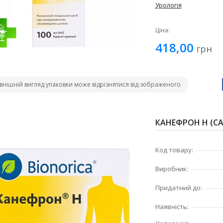
Урологія
Ціна:
418,00
грн
внішній вигляд упаковки може відрізнятися від зображеного
КАНЕФРОН H (CA
Код товару:
Виробник:
Придатний до:
Наявність: