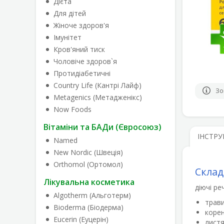
Дієта
Для дітей
Жіноче здоров'я
Імунітет
Кров'яний тиск
Чоловіче здоров`я
Протидіабетичні
Country Life (Кантрі Лайф)
Зо
Metagenics (Метадженікс)
Now Foods
Вітаміни та БАДи (Євросоюз)
ІНСТРУ
Named
New Nordic (Швеція)
Orthomol (Ортомол)
Склад
Лікувальна косметика
діючі ре
Algotherm (Альготерм)
трави
Bioderma (Біодерма)
корен
Eucerin (Еуцерін)
листя