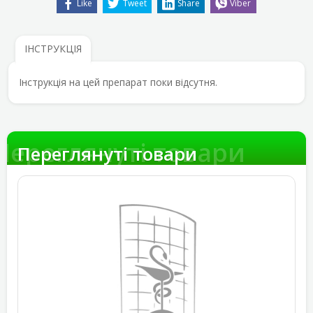
Like
Tweet
Share
Viber
ІНСТРУКЦІЯ
Інструкція на цей препарат поки відсутня.
Переглянуті товари
Переглянуті товари