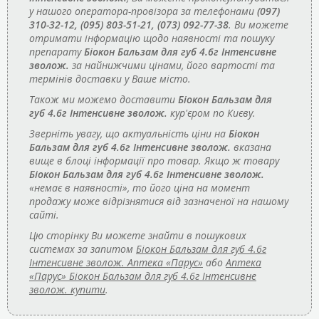
у нашого оператора-провізора за телефонами
(097)
310-32-12, (095) 803-51-21, (073) 092-77-38
. Ви можете
отримати інформацію щодо наявності та пошуку
препарату
Біокон Бальзам для губ 4.6г Інтенсивне
зволож.
за найнижчими цінами, його вартості та
термінів доставки у Ваше місто.
Також ми можемо доставити
Біокон Бальзам для
губ 4.6г Інтенсивне зволож.
кур'єром по Києву.
Зверніть увагу, що актуальність ціни на
Біокон
Бальзам для губ 4.6г Інтенсивне зволож.
вказана
вище в блоці інформації про товар. Якщо ж товару
Біокон Бальзам для губ 4.6г Інтенсивне зволож.
«немає в наявності», то його ціна на момент
продажу може відрізнятися від зазначеної на нашому
сайті.
Цю сторінку Ви можете знайти в пошукових
системах за запитом
Біокон Бальзам для губ 4.6г
Інтенсивне зволож. Аптека «Парус»
або
Аптека
«Парус» Біокон Бальзам для губ 4.6г Інтенсивне
зволож. купити
.