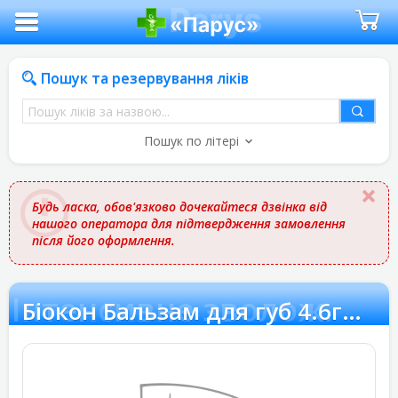
Пошук та резервування ліків
Пошук
ліків
Пошук по літері
за
назвою
Будь ласка, обов'язково дочекайтеся дзвінка від
нашого оператора для підтвердження замовлення
після його оформлення.
г Інтенсивне зволож.
Біокон Бальзам для губ 4.6г Інтенсивне зволож.