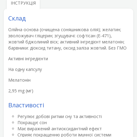
ІНСТРУКЦІЯ
Склад
Олійна основа (очищена соняшникова олія); желатин;
зволожувач гліцерин; згущувачі: софтісан (Е-471),
жовтий бджолиний віск; активний інгредієнт мелатонін;
барвники: діоксид титану, оксид заліза жовтий. Без ГМО
Активні інгредієнти
На одну капсулу
Мелатонін
2,95 mg (мг)
Властивості
Регулює добові ритми сну та активності
Покращує сон
Має виражений антиоксидантний ефект
Сприяє покращенню роботи імунної системи