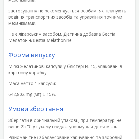
застосування не рекомендується особам, які планують
водіння транспортних засобів та управління точними
механізмами.
Не є лікарським засобом.
Дієтична добавка Бестіа
Мелатонін/Bestia Melathonine
.
Форма випуску
М'які желатинові капсули у блістері № 15, упаковані в
картонну коробку.
Маса нетто 1 капсули:
642,802 mg (мг) ± 15%.
Умови зберігання
Зберігати в оригінальній упаковці при температурі не
вище 25 °С у сухому і недоступному для дітей місці.
Різноманітне і збалансоване харчування та здоровий