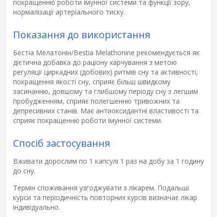
покращенню роботи імунної системи та функції зору,
нормалізації артеріального тиску.
Показання до використання
Бестіа Мелатонін/Bestia Melathonine
рекомендується як
дієтична добавка до раціону харчування з метою
регуляції циркадних (добових) ритмів сну та активності,
покращення якості сну, сприяє більш швидкому
засинанню, довшому та глибшому періоду сну з легшим
пробудженням, сприяє полегшенню тривожних та
депресивних станів. Має антиоксидантні властивості та
сприяє покращенню роботи імунної системи.
Спосіб застосування
Вживати дорослим по 1 капсулі 1 раз на добу за 1 годину
до сну.
Термін споживання узгоджувати з лікарем. Подальші
курси та періодичність повторних курсів визначає лікар
індивідуально.