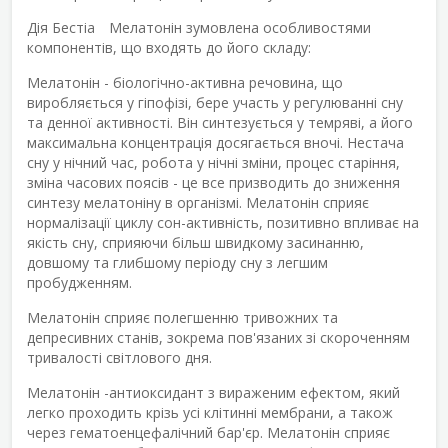
Дія
Бестіа Мелатонін
зумовлена особливостями
компонентів, що входять до його складу:
Мелатонін - біологічно-активна речовина, що
виробляється у гіпофізі, бере участь у регулюванні сну
та денної активності. Він синтезується у темряві, а його
максимальна концентрація досягається вночі. Нестача
сну у нічний час, робота у нічні зміни, процес старіння,
зміна часових поясів - це все призводить до зниження
синтезу мелатоніну в організмі. Мелатонін сприяє
нормалізації циклу сон-активність, позитивно впливає на
якість сну, сприяючи більш швидкому засинанню,
довшому та глибшому періоду сну з легшим
пробудженням.
Мелатонін сприяє полегшенню тривожних та
депресивних станів, зокрема пов'язаних зі cкороченням
тривалості світлового дня.
Мелатонін -антиоксидант з вираженим ефектом, який
легко проходить крізь усі клітинні мембрани, а також
через гематоенцефалічний бар'єр. Мелатонін сприяє