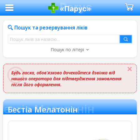
Пошук та резервування ліків
Пошук
ліків
Пошук по літері
за
назвою
Будь ласка, обов'язково дочекайтеся дзвінка від
нашого оператора для підтвердження замовлення
після його оформлення.
Бестіа Мелатонін
Бестіа Мелатонін