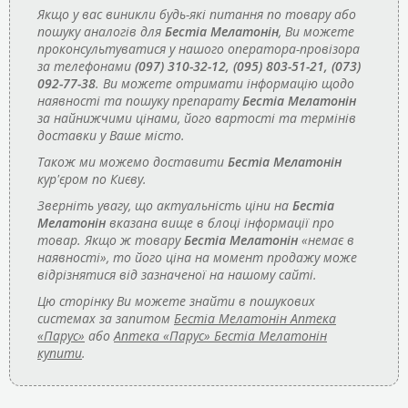
Якщо у вас виникли будь-які питання по товару або
пошуку аналогів для
Бестіа Мелатонін
, Ви можете
проконсультуватися у нашого оператора-провізора
за телефонами
(097) 310-32-12, (095) 803-51-21, (073)
092-77-38
. Ви можете отримати інформацію щодо
наявності та пошуку препарату
Бестіа Мелатонін
за найнижчими цінами, його вартості та термінів
доставки у Ваше місто.
Також ми можемо доставити
Бестіа Мелатонін
кур'єром по Києву.
Зверніть увагу, що актуальність ціни на
Бестіа
Мелатонін
вказана вище в блоці інформації про
товар. Якщо ж товару
Бестіа Мелатонін
«немає в
наявності», то його ціна на момент продажу може
відрізнятися від зазначеної на нашому сайті.
Цю сторінку Ви можете знайти в пошукових
системах за запитом
Бестіа Мелатонін Аптека
«Парус»
або
Аптека «Парус» Бестіа Мелатонін
купити
.