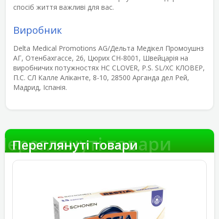
спосіб життя важливі для вас.
Виробник
Delta Medical Promotions AG/Дельта Медікел Промоушнз
АГ, Отенбахгассе, 26, Цюрих CH-8001, Швейцарія на
виробничих потужностях HC CLOVER, P.S. SL/ХС КЛОВЕР,
П.С. CЛ Калле Аліканте, 8-10, 28500 Арганда дел Рей,
Мадрид, Іспанія.
Переглянуті товари
Переглянуті товари