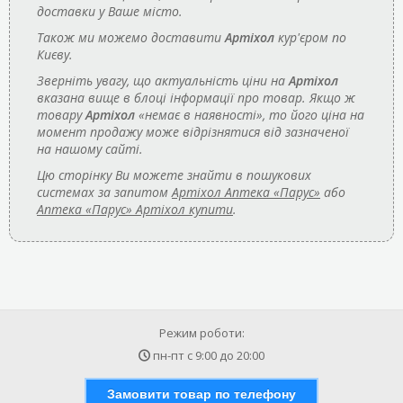
доставки у Ваше місто.
Також ми можемо доставити
Артіхол
кур'єром по
Києву.
Зверніть увагу, що актуальність ціни на
Артіхол
вказана вище в блоці інформації про товар. Якщо ж
товару
Артіхол
«немає в наявності», то його ціна на
момент продажу може відрізнятися від зазначеної
на нашому сайті.
Цю сторінку Ви можете знайти в пошукових
системах за запитом
Артіхол Аптека «Парус»
або
Аптека «Парус» Артіхол купити
.
Режим роботи:
пн-пт с
9:00
до
20:00
Замовити товар по телефону