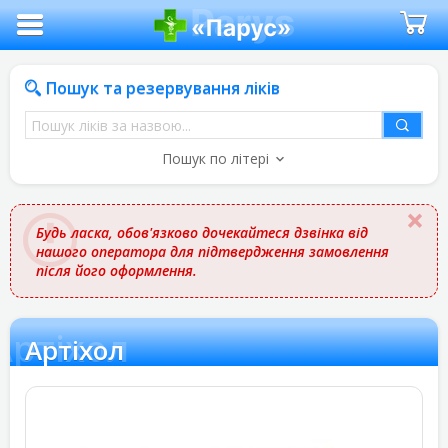
Пошук та резервування ліків
Пошук
ліків
Пошук по літері
за
назвою
Будь ласка, обов'язково дочекайтеся дзвінка від
нашого оператора для підтвердження замовлення
після його оформлення.
Артіхол
Артіхол