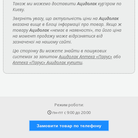
Також ми можемо доставити
Ацидолак
кур'єром по
Києву.
Зверніть увагу, що актуальність ціни на
Ацидолак
вказана вище в блоці інформації про товар. Якщо ж
товару
Ацидолак
«немає в наявності», то його ціна
на момент продажу може відрізнятися від
зазначеної на нашому сайті.
Цю сторінку Ви можете знайти в пошукових
системах за запитом
Ацидолак Аптека «Парус»
або
Аптека «Парус» Ацидолак купити
.
Режим роботи:
пн-пт с
9:00
до
20:00
Замовити товар по телефону