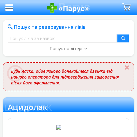
Пошук та резервування ліків
Пошук
ліків
Пошук по літері
за
назвою
Будь ласка, обов'язково дочекайтеся дзвінка від
нашого оператора для підтвердження замовлення
після його оформлення.
Ацидолак
Ацидолак