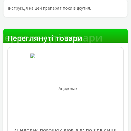
Інструкція на цей препарат поки відсутня.
Переглянуті товари
Переглянуті товари
АЦИДОЛАК, ПОРОШОК Д/ОР. Р-РА ПО 3 Г В САШЕ,