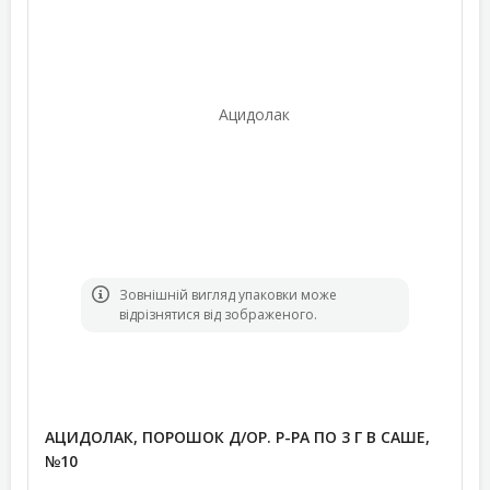
Зовнішній вигляд упаковки може
відрізнятися від зображеного.
АЦИДОЛАК, ПОРОШОК Д/ОР. Р-РА ПО 3 Г В САШЕ,
№10