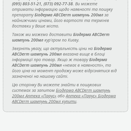
(095) 803-51-21, (073) 092-77-38
. Ви можете
отримати інформацію щодо наявності та пошуку
препарату
Біодерма АВСDerm шампунь 200мл
за
найнижчими цінами, його вартості та термінів
доставки у Ваше місто.
Також ми можемо доставити
Біодерма АВСDerm
шампунь 200мл
кур'єром по Києву.
Зверніть увагу, що актуальність ціни на
Біодерма
АВСDerm шампунь 200мл
вказана вище в блоці
інформації про товар. Якщо ж товару
Біодерма
АВСDerm шампунь 200мл
«немає в наявності», то
його ціна на момент продажу може відрізнятися від
зазначеної на нашому сайті.
Цю сторінку Ви можете знайти в пошукових
системах за запитом
Біодерма АВСDerm шампунь
200мл Аптека «Парус»
або
Аптека «Парус» Біодерма
АВСDerm шампунь 200мл купити
.