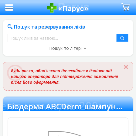
Пошук та резервування ліків
Пошук
ліків
Пошук по літері
за
назвою
Будь ласка, обов'язково дочекайтеся дзвінка від
нашого оператора для підтвердження замовлення
після його оформлення.
Derm шампунь 200мл
Біодерма АВСDerm шампунь 200мл