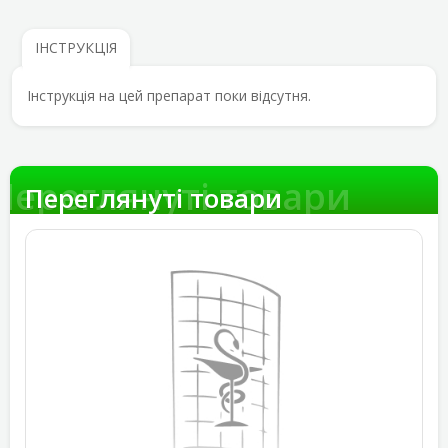
ІНСТРУКЦІЯ
Інструкція на цей препарат поки відсутня.
Переглянуті товари
Переглянуті товари